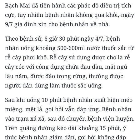
CHƯƠNG TRÌNH OCOP - MỖI XÃ
Bạch Mai đã tiến hành các phác đồ điều trị tích
MỘT SẢN PHẨM
cực, tuy nhiên bệnh nhân không qua khỏi, ngày
9/7 gia đình xin cho bệnh nhân về nhà.
RADIO
Theo bệnh sử, 6 giờ 30 phút ngày 4/7, bệnh
MEDIA CENTER
nhân uống khoảng 500-600ml nước thuốc sắc từ
rễ cây phơi khô. Rễ cây sử dụng được cho là rễ
E-Magazine
cây cóc với công dụng chữa đau dầu, mất ngủ
Video
lâu năm, được đào trong rừng, thường được
người dân dùng làm thuốc sắc uống.
Media Chính trị
Sau khi uống 10 phút bệnh nhân xuất hiện méo
Media Kinh tế
miệng, mệt lả, gọi hỏi vẫn đáp ứng. Bệnh nhân
Media Văn hóa
vào trạm xá xã, sau đó chuyển bệnh viện huyện.
Trên quãng đường kéo dài khoảng 15 phút, ý
Media Xã hội
thức bệnh nhân giảm dần, gọi hỏi không đáp