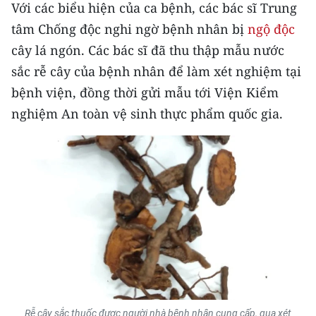
Với các biểu hiện của ca bệnh, các bác sĩ Trung
TIN MỚI
tâm Chống độc nghi ngờ bệnh nhân bị
ngộ độc
TIN ĐỊA PHƯƠNG
cây lá ngón. Các bác sĩ đã thu thập mẫu nước
sắc rễ cây của bệnh nhân để làm xét nghiệm tại
Trung du và miền núi phía Bắc
bệnh viện, đồng thời gửi mẫu tới Viện Kiểm
Đồng bằng sông Hồng
nghiệm An toàn vệ sinh thực phẩm quốc gia.
Bắc Trung Bộ
Duyên hải Nam Trung Bộ và Tây
Nguyên
Đông Nam Bộ
Đồng bằng sông Cửu Long
Chuyên trang Hà Nội
Chuyên trang TP. Hồ Chí Minh
Rễ cây sắc thuốc được người nhà bệnh nhân cung cấp,
qua xét