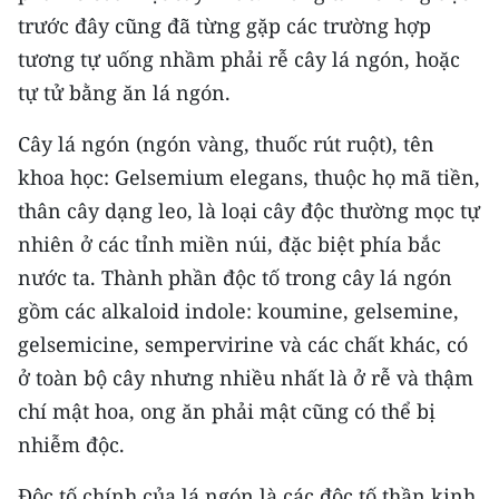
ENGLISH
trước đây cũng đã từng gặp các trường hợp
tương tự uống nhầm phải rễ cây lá ngón, hoặc
中文
tự tử bằng ăn lá ngón.
FRANÇAIS
Cây lá ngón (ngón vàng, thuốc rút ruột), tên
РУССКИЙ
khoa học: Gelsemium elegans, thuộc họ mã tiền,
thân cây dạng leo, là loại cây độc thường mọc tự
ESPAÑOL
nhiên ở các tỉnh miền núi, đặc biệt phía bắc
nước ta. Thành phần độc tố trong cây lá ngón
한국어
gồm các alkaloid indole: koumine, gelsemine,
gelsemicine, sempervirine và các chất khác, có
ở toàn bộ cây nhưng nhiều nhất là ở rễ và thậm
chí mật hoa, ong ăn phải mật cũng có thể bị
nhiễm độc.
Độc tố chính của lá ngón là các độc tố thần kinh