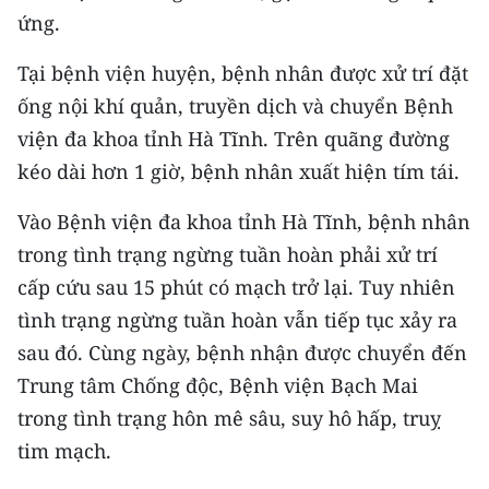
Media Pháp luật
ứng.
Media Du lịch
Tại bệnh viện huyện, bệnh nhân được xử trí đặt
ống nội khí quản, truyền dịch và chuyển Bệnh
Media Thế giới
viện đa khoa tỉnh Hà Tĩnh. Trên quãng đường
Media Thể thao
kéo dài hơn 1 giờ, bệnh nhân xuất hiện tím tái.
Media Giáo dục
Vào Bệnh viện đa khoa tỉnh Hà Tĩnh, bệnh nhân
Media Y tế
trong tình trạng ngừng tuần hoàn phải xử trí
cấp cứu sau 15 phút có mạch trở lại. Tuy nhiên
Media Khoa học - Công nghệ
tình trạng ngừng tuần hoàn vẫn tiếp tục xảy ra
Media Môi trường
sau đó. Cùng ngày, bệnh nhận được chuyển đến
Trung tâm Chống độc, Bệnh viện Bạch Mai
Ảnh
trong tình trạng hôn mê sâu, suy hô hấp, truỵ
Infographic
tim mạch.