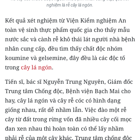
nghiệm là
rễ
cây lá ngón.
CHUYÊN ĐỀ
Kết quả xét nghiệm từ Viện Kiểm nghiệm An
CÁC CHUYÊN TRANG
toàn vệ sinh thực phẩm quốc gia cho thấy mẫu
nước sắc và cành rễ khô thái lát người nhà bệnh
nhân cung cấp, đều tìm thấy chất độc nhóm
VỀ BÁO NHÂN DÂN
koumine và gelsemine, đây đều là các độc tố
THỜI NAY
trong
cây lá ngón
.
NHÂN DÂN CUỐI TUẦN
Tiến sĩ, bác sĩ Nguyễn Trung Nguyên, Giám đốc
Trung tâm Chống độc, Bệnh viện Bạch Mai cho
NHÂN DÂN HẰNG THÁNG
hay, cây lá ngón và cây rễ cóc có hình dạng
MUA BÁO
giống nhau, rất dễ nhầm lẫn. Việc đào một rễ
cây từ đất trong rừng vốn đã nhiều cây cối mọc
ĐỌC BÁO IN
đan xen nhau thì hoàn toàn có thể lấy nhầm
phải rễ của một cây khác. Trung tâm chống độc