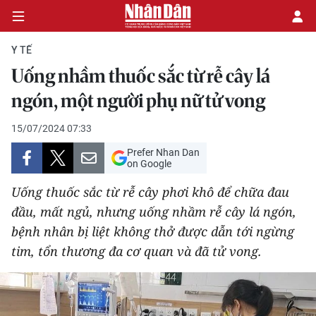
Y TẾ
Uống nhầm thuốc sắc từ rễ cây lá
CHÍNH TRỊ
ngón, một người phụ nữ tử vong
KINH TẾ
15/07/2024 07:33
Prefer Nhan Dan
VĂN HÓA
on Google
Uống thuốc sắc từ rễ cây phơi khô để chữa đau
XÃ HỘI
đầu, mất ngủ, nhưng uống nhầm rễ cây lá ngón,
bệnh nhân bị liệt không thở được dẫn tới ngừng
PHÁP LUẬT
tim, tổn thương đa cơ quan và đã tử vong.
DU LỊCH
THẾ GIỚI