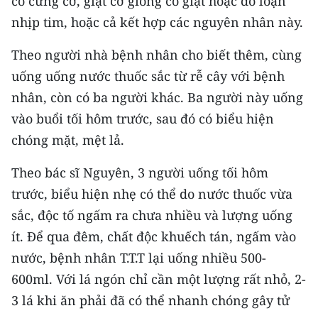
co cứng cơ, giật cơ giống co giật hoặc do loạn
nhịp tim, hoặc cả kết hợp các nguyên nhân này.
Theo người nhà bệnh nhân cho biết thêm, cùng
uống uống nước thuốc sắc từ rễ cây với bệnh
nhân, còn có ba người khác. Ba người này uống
vào buổi tối hôm trước, sau đó có biểu hiện
chóng mặt, mệt lả.
Theo bác sĩ Nguyên, 3 người uống tối hôm
trước, biểu hiện nhẹ có thể do nước thuốc vừa
sắc, độc tố ngấm ra chưa nhiều và lượng uống
ít. Để qua đêm, chất độc khuếch tán, ngấm vào
nước, bệnh nhân T.T.T lại uống nhiều 500-
600ml. Với lá ngón chỉ cần một lượng rất nhỏ, 2-
3 lá khi ăn phải đã có thể nhanh chóng gây tử