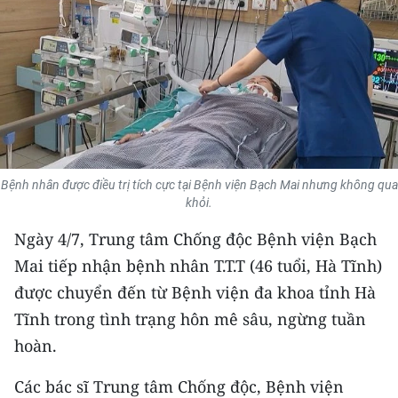
THỂ THAO
GIÁO DỤC
Y TẾ
KHOA HỌC - CÔNG NGHỆ
Bệnh nhân được điều trị tích cực tại Bệnh viện Bạch Mai nhưng không qua
MÔI TRƯỜNG
khỏi.
BẠN ĐỌC
Ngày 4/7, Trung tâm Chống độc Bệnh viện Bạch
Mai tiếp nhận bệnh nhân T.T.T (46 tuổi, Hà Tĩnh)
KIỂM CHỨNG THÔNG TIN
được chuyển đến từ Bệnh viện đa khoa tỉnh Hà
Tĩnh trong tình trạng hôn mê sâu, ngừng tuần
TRI THỨC CHUYÊN SÂU
hoàn.
54 DÂN TỘC VIỆT NAM
Các bác sĩ Trung tâm Chống độc, Bệnh viện