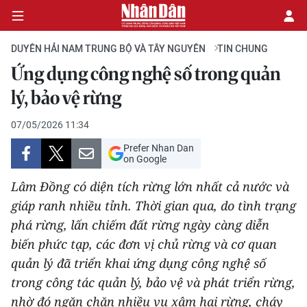
DUYÊN HẢI NAM TRUNG BỘ VÀ TÂY NGUYÊN
TIN CHUNG
Ứng dụng công nghệ số trong quản
CHÍNH TRỊ
lý, bảo vệ rừng
KINH TẾ
07/05/2026 11:34
Prefer Nhan Dan
VĂN HÓA
on Google
Lâm Đồng có diện tích rừng lớn nhất cả nước và
XÃ HỘI
giáp ranh nhiều tỉnh. Thời gian qua, do tình trạng
phá rừng, lấn chiếm đất rừng ngày càng diễn
PHÁP LUẬT
biến phức tạp, các đơn vị chủ rừng và cơ quan
DU LỊCH
quản lý đã triển khai ứng dụng công nghệ số
trong công tác quản lý, bảo vệ và phát triển rừng,
THẾ GIỚI
nhờ đó ngăn chặn nhiều vụ xâm hại rừng, cháy