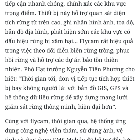
tiếp cận nhanh chóng, chính xác các khu vực
TIN MỚI
trọng điểm. Thiết bị này hỗ trợ quan sát diện
TIN ĐỊA PHƯƠNG
tích rừng từ trên cao, ghi nhận hình ảnh, tọa độ,
bản đồ địa hình, phát hiện sớm các khu vực có
Trung du và miền núi phía Bắc
dấu hiệu rừng bị xâm hại... Flycam rất hiệu quả
Đồng bằng sông Hồng
trong việc theo dõi diễn biến rừng trồng, phục
hồi rừng và hỗ trợ các dự án bảo tồn thiên
Bắc Trung Bộ
nhiên. Phó Hạt trưởng Nguyễn Tiến Phương cho
Duyên hải Nam Trung Bộ và Tây
biết: “Thời gian tới, đơn vị tiếp tục tích hợp thiết
Nguyên
bị bay không người lái với bản đồ GIS, GPS và
hệ thống dữ liệu rừng để xây dựng mạng lưới
Đông Nam Bộ
giám sát rừng thông minh, hiện đại hơn”.
Đồng bằng sông Cửu Long
Cùng với flycam, thời gian qua, hệ thống ứng
Chuyên trang Hà Nội
dụng công nghệ viễn thám, sử dụng ảnh, vệ
Chuyên trang TP. Hồ Chí Minh
tinh và ứng dụng FMS Mobile đã hỗ trợ đắc lực