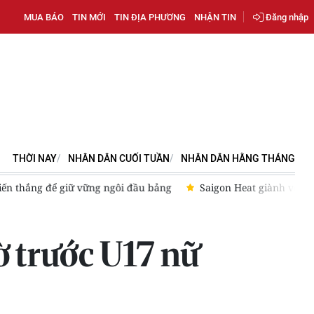
MUA BÁO
TIN MỚI
TIN ĐỊA PHƯƠNG
NHẬN TIN
Đăng nhập
THỜI NAY
NHÂN DÂN CUỐI TUẦN
NHÂN DÂN HẰNG THÁNG
gôi đầu bảng
Saigon Heat giành vé play-off sau màn ngược dò
ờ trước U17 nữ