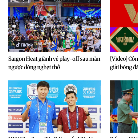
Saigon Heat giành vé play-off sau màn
[Video] Côn
ngược dòng nghẹt thở
giải bóng đ