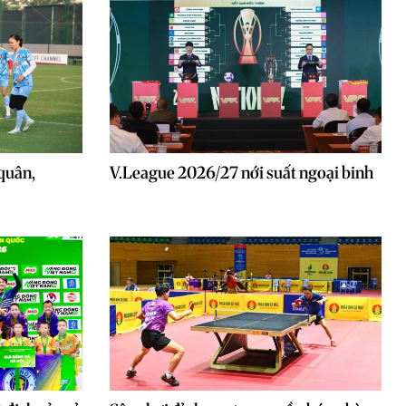
quân,
V.League 2026/27 nới suất ngoại binh