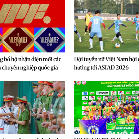
g bố bộ nhận diện mới các
Đội tuyển nữ Việt Nam hội 
á chuyên nghiệp quốc gia
hướng tới ASIAD 2026