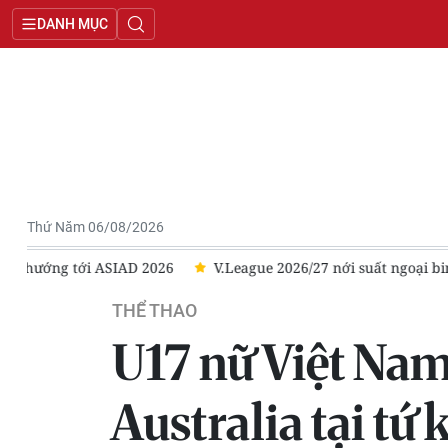
DANH MỤC
Thứ Năm 06/08/2026
6
V.League 2026/27 nới suất ngoại binh
HLV Kim Sang Si
THỂ THAO
U17 nữ Việt Nam
Australia tại tứ 