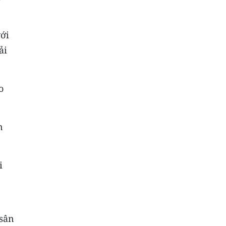
với
ải
o
n
i
 sân