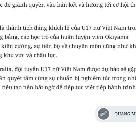
ức để giành quyền vào bán kết và hướng tới cơ hội t
là thành tích đáng khích lệ của U17 nữ Việt Nam tr
g bảng, các học trò của huấn luyện viên Okiyama
u kiên cường, sự tiến bộ về chuyên môn cũng như k
g khu vực và châu lục.
alia, đội tuyển U17 nữ Việt Nam được dự báo sẽ gặ
hần quyết tâm cùng sự chuẩn bị nghiêm túc trong n
iêu tạo nên bất ngờ để tiếp tục viết tiếp hành trình
QUANG M