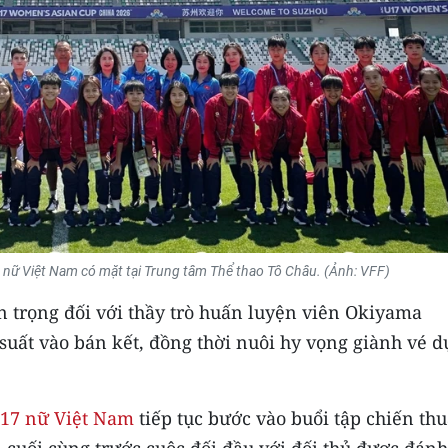
 nữ Việt Nam có mặt tại Trung tâm Thể thao Tô Châu. (Ảnh: VFF)
n trọng đối với thầy trò huấn luyện viên Okiyama
suất vào bán kết, đồng thời nuôi hy vọng giành vé d
17 nữ Việt Nam
tiếp tục bước vào buổi tập chiến thu
uối cùng trước cuộc đối đầu với đối thủ được đánh