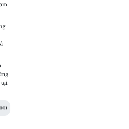
ham
ong
hả
p
hững
 tại
INH