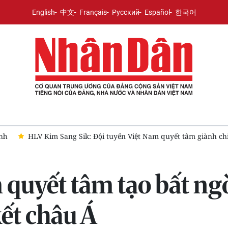
English
中文
Français
Русский
Español
한국어
k: Đội tuyển Việt Nam quyết tâm giành chiến thắng để giữ vững n
 quyết tâm tạo bất ng
kết châu Á