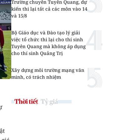
Trường chuyên Tuyên Quang, dự
kiến thi lại tất cả các môn vào 14
và 15/8
Bộ Giáo dục và Đào tạo lý giải
việc tổ chức thi lại cho thí sinh
Tuyên Quang mà không áp dụng
cho thí sinh Quảng Trị
Xây dựng môi trường mạng văn
minh, có trách nhiệm
Thời tiết
Tỷ giá
ự
ật
 giá