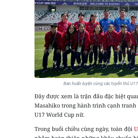
Ban huấn luyện cùng các tuyển thủ U17
Đây được xem là trận đấu đặc biệt qua
Masahiko trong hành trình cạnh tranh 
U17 World Cup nữ.
Trong buổi chiều cùng ngày, toàn đội
U
nhằm hoàn thiện những khâu chuẩn bị c