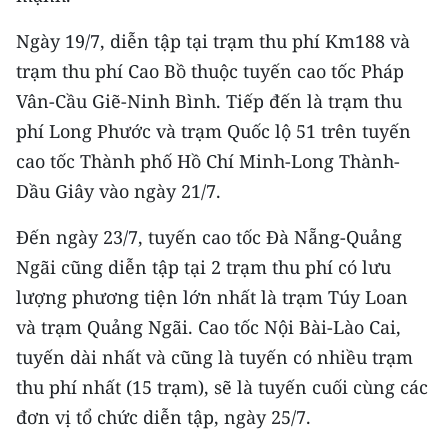
TIN MỚI
Ngày 19/7, diễn tập tại trạm thu phí Km188 và
TIN ĐỊA PHƯƠNG
trạm thu phí Cao Bồ thuộc tuyến cao tốc Pháp
Vân-Cầu Giẽ-Ninh Bình. Tiếp đến là trạm thu
Trung du và miền núi phía Bắc
phí Long Phước và trạm Quốc lộ 51 trên tuyến
Đồng bằng sông Hồng
cao tốc Thành phố Hồ Chí Minh-Long Thành-
Dầu Giây vào ngày 21/7.
Bắc Trung Bộ
Đến ngày 23/7, tuyến cao tốc Đà Nẵng-Quảng
Duyên hải Nam Trung Bộ và Tây
Ngãi cũng diễn tập tại 2 trạm thu phí có lưu
Nguyên
lượng phương tiện lớn nhất là trạm Túy Loan
Đông Nam Bộ
và trạm Quảng Ngãi. Cao tốc Nội Bài-Lào Cai,
tuyến dài nhất và cũng là tuyến có nhiều trạm
Đồng bằng sông Cửu Long
thu phí nhất (15 trạm), sẽ là tuyến cuối cùng các
Chuyên trang Hà Nội
đơn vị tổ chức diễn tập, ngày 25/7.
Chuyên trang TP. Hồ Chí Minh