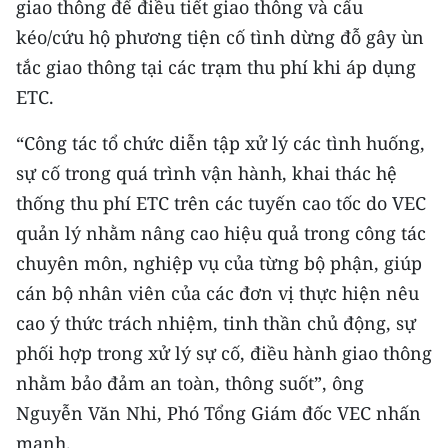
giao thông để điều tiết giao thông và cẩu
Media Pháp luật
kéo/cứu hộ phương tiện cố tình dừng đỗ gây ùn
Media Du lịch
tắc giao thông tại các trạm thu phí khi áp dụng
Media Thế giới
ETC.
Media Thể thao
“Công tác tổ chức diễn tập xử lý các tình huống,
sự cố trong quá trình vận hành, khai thác hệ
Media Giáo dục
thống thu phí ETC trên các tuyến cao tốc do VEC
Media Y tế
quản lý nhằm nâng cao hiệu quả trong công tác
chuyên môn, nghiệp vụ của từng bộ phận, giúp
Media Khoa học - Công nghệ
cán bộ nhân viên của các đơn vị thực hiện nêu
Media Môi trường
cao ý thức trách nhiệm, tinh thần chủ động, sự
phối hợp trong xử lý sự cố, điều hành giao thông
Ảnh
nhằm bảo đảm an toàn, thông suốt”, ông
Infographic
Nguyễn Văn Nhi, Phó Tổng Giám đốc VEC nhấn
mạnh.