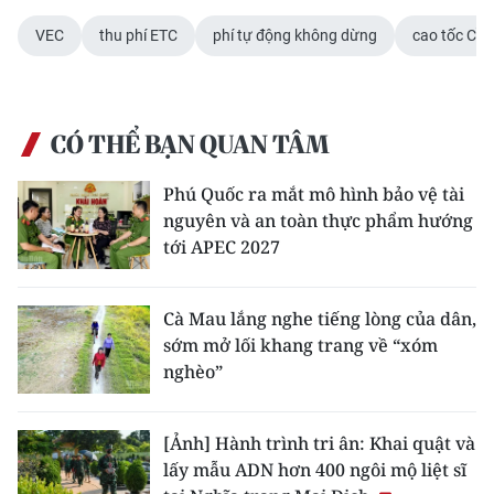
ENGLISH
VEC
thu phí ETC
phí tự động không dừng
cao tốc Cầu
中文
FRANÇAIS
CÓ THỂ BẠN QUAN TÂM
РУССКИЙ
Phú Quốc ra mắt mô hình bảo vệ tài
nguyên và an toàn thực phẩm hướng
ESPAÑOL
tới APEC 2027
한국어
Cà Mau lắng nghe tiếng lòng của dân,
sớm mở lối khang trang về “xóm
nghèo”
[Ảnh] Hành trình tri ân: Khai quật và
lấy mẫu ADN hơn 400 ngôi mộ liệt sĩ