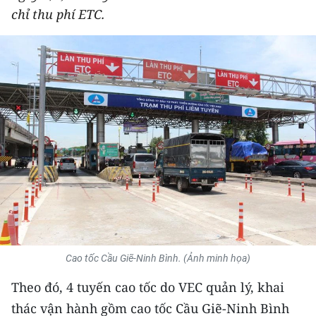
chỉ thu phí ETC.
THỂ THAO
GIÁO DỤC
Y TẾ
KHOA HỌC - CÔNG NGHỆ
MÔI TRƯỜNG
BẠN ĐỌC
KIỂM CHỨNG THÔNG TIN
TRI THỨC CHUYÊN SÂU
Cao tốc Cầu Giẽ-Ninh Bình. (Ảnh minh họa)
Theo đó, 4 tuyến cao tốc do VEC quản lý, khai
54 DÂN TỘC VIỆT NAM
thác vận hành gồm cao tốc Cầu Giẽ-Ninh Bình