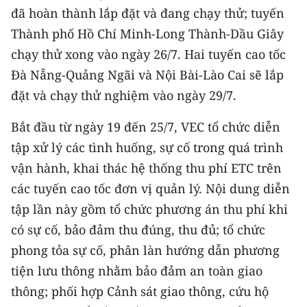
CHƯƠNG TRÌNH OCOP - MỖI XÃ
đã hoàn thành lắp đặt và đang chạy thử; tuyến
MỘT SẢN PHẨM
Thành phố Hồ Chí Minh-Long Thành-Dầu Giây
chạy thử xong vào ngày 26/7. Hai tuyến cao tốc
RADIO
Đà Nẵng-Quảng Ngãi và Nội Bài-Lào Cai sẽ lắp
đặt và chạy thử nghiệm vào ngày 29/7.
MEDIA CENTER
Bắt đầu từ ngày 19 đến 25/7, VEC tổ chức diễn
E-Magazine
tập xử lý các tình huống, sự cố trong quá trình
Video
vận hành, khai thác hệ thống thu phí ETC trên
các tuyến cao tốc đơn vị quản lý. Nội dung diễn
Media Chính trị
tập lần này gồm tổ chức phương án thu phí khi
Media Kinh tế
có sự cố, bảo đảm thu đúng, thu đủ; tổ chức
phong tỏa sự cố, phân làn hướng dẫn phương
Media Văn hóa
tiện lưu thông nhằm bảo đảm an toàn giao
Media Xã hội
thông; phối hợp Cảnh sát giao thông, cứu hộ