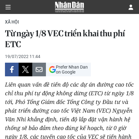
XÃ HỘI
Từ ngày 1/8 VEC triển khai thu phí
CHÍNH TRỊ
ETC
KINH TẾ
19/07/2022 11:44
Prefer Nhan Dan
VĂN HÓA
on Google
Liên quan vấn đề tiến độ các dự án đường cao tốc
XÃ HỘI
chỉ thu phí tự động không dừng (ETC) từ ngày 1/8
tới, Phó Tổng Giám đốc Tổng Công ty Đầu tư và
PHÁP LUẬT
phát triển đường cao tốc Việt Nam (VEC) Nguyễn
DU LỊCH
Văn Nhi khẳng định, tiến độ lắp đặt vận hành hệ
thống sẽ bảo đảm theo đúng kế hoạch, từ 0 giờ
THẾ GIỚI
ngày 1/8, các tuyến cao tốc của VEC sẽ tiến hành