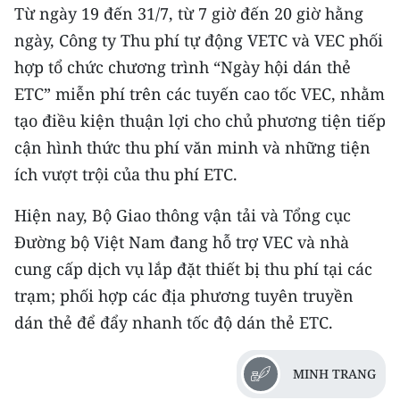
Từ ngày 19 đến 31/7, từ 7 giờ đến 20 giờ hằng
CHUYÊN ĐỀ
ngày, Công ty Thu phí tự động VETC và VEC phối
hợp tổ chức chương trình “Ngày hội dán thẻ
CÁC CHUYÊN TRANG
ETC” miễn phí trên các tuyến cao tốc VEC, nhằm
tạo điều kiện thuận lợi cho chủ phương tiện tiếp
VỀ BÁO NHÂN DÂN
cận hình thức thu phí văn minh và những tiện
ích vượt trội của thu phí ETC.
THỜI NAY
Hiện nay, Bộ Giao thông vận tải và Tổng cục
NHÂN DÂN CUỐI TUẦN
Đường bộ Việt Nam đang hỗ trợ VEC và nhà
NHÂN DÂN HẰNG THÁNG
cung cấp dịch vụ lắp đặt thiết bị thu phí tại các
trạm; phối hợp các địa phương tuyên truyền
MUA BÁO
dán thẻ để đẩy nhanh tốc độ dán thẻ ETC.
ĐỌC BÁO IN
MINH TRANG