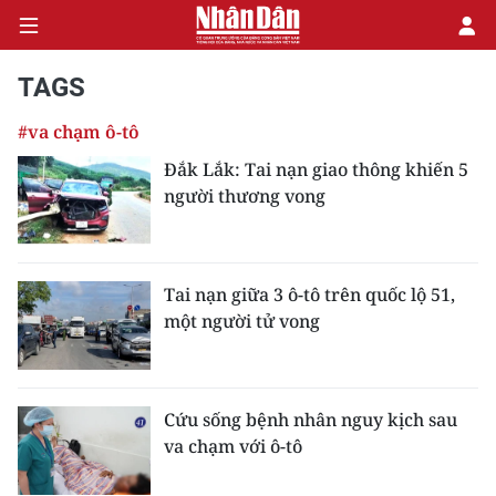
TAGS
#va chạm ô-tô
CHÍNH TRỊ
Đắk Lắk: Tai nạn giao thông khiến 5
người thương vong
KINH TẾ
VĂN HÓA
Tai nạn giữa 3 ô-tô trên quốc lộ 51,
XÃ HỘI
một người tử vong
PHÁP LUẬT
DU LỊCH
Cứu sống bệnh nhân nguy kịch sau
va chạm với ô-tô
THẾ GIỚI