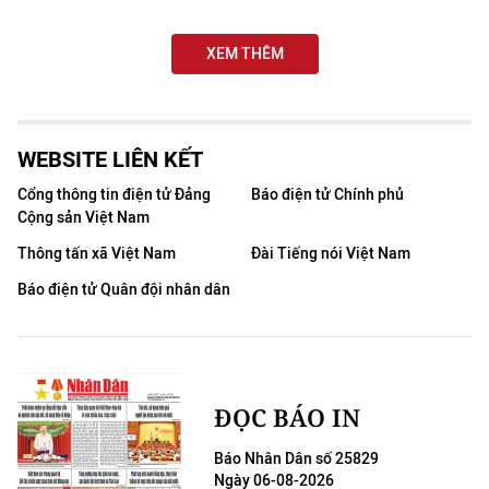
THỂ THAO
XEM THÊM
GIÁO DỤC
Y TẾ
WEBSITE LIÊN KẾT
KHOA HỌC - CÔNG NGHỆ
Cổng thông tin điện tử Đảng
Báo điện tử Chính phủ
Cộng sản Việt Nam
MÔI TRƯỜNG
Thông tấn xã Việt Nam
Đài Tiếng nói Việt Nam
BẠN ĐỌC
Báo điện tử Quân đội nhân dân
KIỂM CHỨNG THÔNG TIN
TRI THỨC CHUYÊN SÂU
ĐỌC BÁO IN
54 DÂN TỘC VIỆT NAM
Báo Nhân Dân số 25829
Ngày 06-08-2026