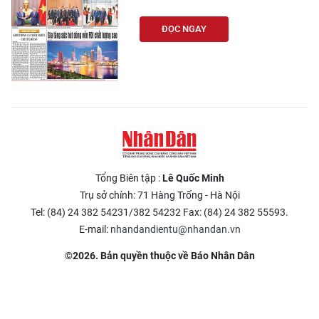
CHƯƠNG TRÌNH OCOP - MỖI XÃ
MỘT SẢN PHẨM
ĐỌC NGAY
RADIO
MEDIA CENTER
E-Magazine
Video
Tổng Biên tập :
Lê Quốc Minh
Trụ sở chính: 71 Hàng Trống - Hà Nội
Media Chính trị
Tel: (84) 24 382 54231/382 54232 Fax: (84) 24 382 55593.
Media Kinh tế
E-mail:
nhandandientu@nhandan.vn
©2026. Bản quyền thuộc về Báo Nhân Dân
Media Văn hóa
Media Xã hội