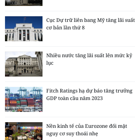
ENGLISH
中文
Cục Dự trữ liên bang Mỹ tăng lãi suất
cơ bản lần thứ 8
FRANÇAIS
РУССКИЙ
Nhiều nước tăng lãi suất lên mức kỷ
lục
ESPAÑOL
한국어
Fitch Ratings hạ dự báo tăng trưởng
GDP toàn cầu năm 2023
Nền kinh tế của Eurozone đối mặt
nguy cơ suy thoái nhẹ