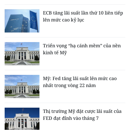
THỂ THAO
ECB tăng lãi suất lần thứ 10 liên tiếp
lên mức cao kỷ lục
GIÁO DỤC
Y TẾ
Triển vọng “hạ cánh mềm” của nền
KHOA HỌC - CÔNG NGHỆ
kinh tế Mỹ
MÔI TRƯỜNG
BẠN ĐỌC
Mỹ: Fed tăng lãi suất lên mức cao
nhất trong vòng 22 năm
KIỂM CHỨNG THÔNG TIN
TRI THỨC CHUYÊN SÂU
Thị trường Mỹ đặt cược lãi suất của
FED đạt đỉnh vào tháng 7
54 DÂN TỘC VIỆT NAM