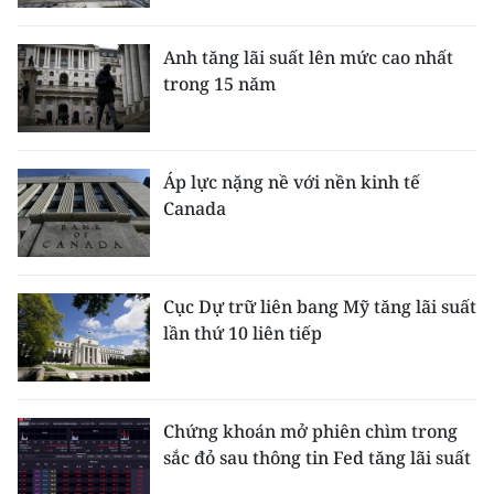
Media Pháp luật
Media Du lịch
Anh tăng lãi suất lên mức cao nhất
trong 15 năm
Media Thế giới
Media Thể thao
Áp lực nặng nề với nền kinh tế
Media Giáo dục
Canada
Media Y tế
Media Khoa học - Công nghệ
Cục Dự trữ liên bang Mỹ tăng lãi suất
lần thứ 10 liên tiếp
Media Môi trường
Ảnh
Chứng khoán mở phiên chìm trong
Infographic
sắc đỏ sau thông tin Fed tăng lãi suất