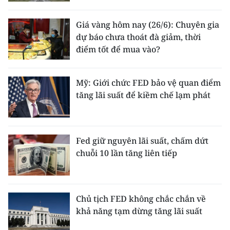
CHƯƠNG TRÌNH OCOP - MỖI XÃ
MỘT SẢN PHẨM
Giá vàng hôm nay (26/6): Chuyên gia
dự báo chưa thoát đà giảm, thời
điểm tốt để mua vào?
RADIO
MEDIA CENTER
Mỹ: Giới chức FED bảo vệ quan điểm
tăng lãi suất để kiềm chế lạm phát
E-Magazine
Video
Fed giữ nguyên lãi suất, chấm dứt
Media Chính trị
chuỗi 10 lần tăng liên tiếp
Media Kinh tế
Media Văn hóa
Chủ tịch FED không chắc chắn về
khả năng tạm dừng tăng lãi suất
Media Xã hội