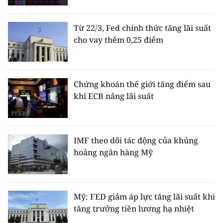
TIN MỚI
Từ 22/3, Fed chính thức tăng lãi suất
TIN ĐỊA PHƯƠNG
cho vay thêm 0,25 điểm
Trung du và miền núi phía Bắc
Đồng bằng sông Hồng
Chứng khoán thế giới tăng điểm sau
khi ECB nâng lãi suất
Bắc Trung Bộ
Duyên hải Nam Trung Bộ và Tây
Nguyên
IMF theo dõi tác động của khủng
hoảng ngân hàng Mỹ
Đông Nam Bộ
Đồng bằng sông Cửu Long
Mỹ: FED giảm áp lực tăng lãi suất khi
Chuyên trang Hà Nội
tăng trưởng tiền lương hạ nhiệt
Chuyên trang TP. Hồ Chí Minh