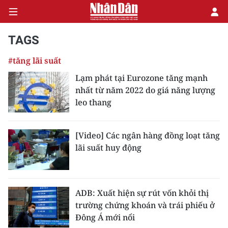
TAGS
#tăng lãi suất
CHÍNH TRỊ
Lạm phát tại Eurozone tăng mạnh
nhất từ năm 2022 do giá năng lượng
KINH TẾ
leo thang
VĂN HÓA
[Video] Các ngân hàng đồng loạt tăng
XÃ HỘI
lãi suất huy động
PHÁP LUẬT
DU LỊCH
ADB: Xuất hiện sự rút vốn khỏi thị
trường chứng khoán và trái phiếu ở
THẾ GIỚI
Đông Á mới nổi