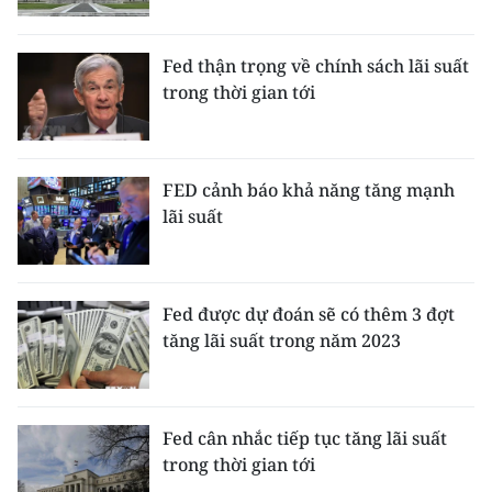
CHUYÊN ĐỀ
Fed thận trọng về chính sách lãi suất
trong thời gian tới
CÁC CHUYÊN TRANG
VỀ BÁO NHÂN DÂN
FED cảnh báo khả năng tăng mạnh
lãi suất
THỜI NAY
NHÂN DÂN CUỐI TUẦN
Fed được dự đoán sẽ có thêm 3 đợt
NHÂN DÂN HẰNG THÁNG
tăng lãi suất trong năm 2023
MUA BÁO
ĐỌC BÁO IN
Fed cân nhắc tiếp tục tăng lãi suất
trong thời gian tới