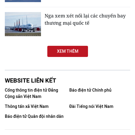
Media Pháp luật
Media Du lịch
Nga xem xét nối lại các chuyến bay
thương mại quốc tế
Media Thế giới
Media Thể thao
XEM THÊM
Media Giáo dục
Media Y tế
WEBSITE LIÊN KẾT
Media Khoa học - Công nghệ
Cổng thông tin điện tử Đảng
Báo điện tử Chính phủ
Media Môi trường
Cộng sản Việt Nam
Thông tấn xã Việt Nam
Đài Tiếng nói Việt Nam
Ảnh
Báo điện tử Quân đội nhân dân
Infographic