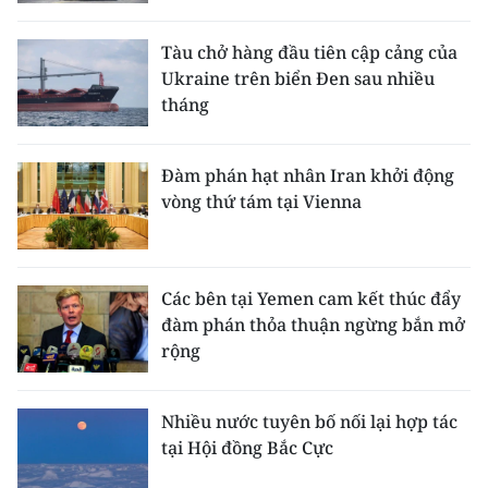
CHƯƠNG TRÌNH OCOP - MỖI XÃ
MỘT SẢN PHẨM
Tàu chở hàng đầu tiên cập cảng của
Ukraine trên biển Đen sau nhiều
tháng
RADIO
MEDIA CENTER
Đàm phán hạt nhân Iran khởi động
vòng thứ tám tại Vienna
E-Magazine
Video
Các bên tại Yemen cam kết thúc đẩy
Media Chính trị
đàm phán thỏa thuận ngừng bắn mở
rộng
Media Kinh tế
Media Văn hóa
Nhiều nước tuyên bố nối lại hợp tác
tại Hội đồng Bắc Cực
Media Xã hội