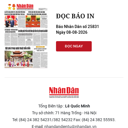
TIN MỚI
ĐỌC BÁO IN
TIN ĐỊA PHƯƠNG
Báo Nhân Dân số 25831
Trung du và miền núi phía Bắc
Ngày 08-08-2026
Đồng bằng sông Hồng
ĐỌC NGAY
Bắc Trung Bộ
Duyên hải Nam Trung Bộ và Tây
Nguyên
Đông Nam Bộ
Đồng bằng sông Cửu Long
Tổng Biên tập :
Lê Quốc Minh
Trụ sở chính: 71 Hàng Trống - Hà Nội
Chuyên trang Hà Nội
Tel: (84) 24 382 54231/382 54232 Fax: (84) 24 382 55593.
Chuyên trang TP. Hồ Chí Minh
E-mail:
nhandandientu@nhandan.vn