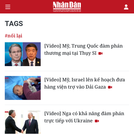
TAGS
#nối lại
CHÍNH TRỊ
[Video] Mỹ, Trung Quốc đàm phán
thương mại tại Thụy Sĩ
KINH TẾ
VĂN HÓA
[Video] Mỹ, Israel lên kế hoạch đưa
XÃ HỘI
hàng viện trợ vào Dải Gaza
PHÁP LUẬT
DU LỊCH
[Video] Nga có khả năng đàm phán
trực tiếp với Ukraine
THẾ GIỚI