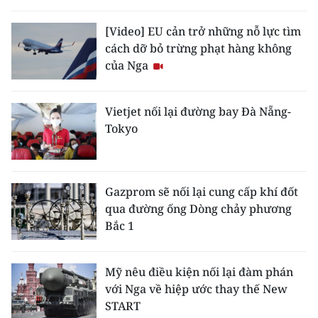
THỂ THAO
[Video] EU cản trở những nỗ lực tìm
cách dỡ bỏ trừng phạt hàng không
GIÁO DỤC
của Nga
Y TẾ
Vietjet nối lại đường bay Đà Nẵng-
KHOA HỌC - CÔNG NGHỆ
Tokyo
MÔI TRƯỜNG
BẠN ĐỌC
Gazprom sẽ nối lại cung cấp khí đốt
qua đường ống Dòng chảy phương
KIỂM CHỨNG THÔNG TIN
Bắc 1
TRI THỨC CHUYÊN SÂU
Mỹ nêu điều kiện nối lại đàm phán
với Nga về hiệp ước thay thế New
54 DÂN TỘC VIỆT NAM
START