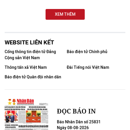
THỂ THAO
XEM THÊM
GIÁO DỤC
Y TẾ
WEBSITE LIÊN KẾT
KHOA HỌC - CÔNG NGHỆ
Cổng thông tin điện tử Đảng
Báo điện tử Chính phủ
Cộng sản Việt Nam
MÔI TRƯỜNG
Thông tấn xã Việt Nam
Đài Tiếng nói Việt Nam
BẠN ĐỌC
Báo điện tử Quân đội nhân dân
KIỂM CHỨNG THÔNG TIN
TRI THỨC CHUYÊN SÂU
ĐỌC BÁO IN
54 DÂN TỘC VIỆT NAM
Báo Nhân Dân số 25831
Ngày 08-08-2026