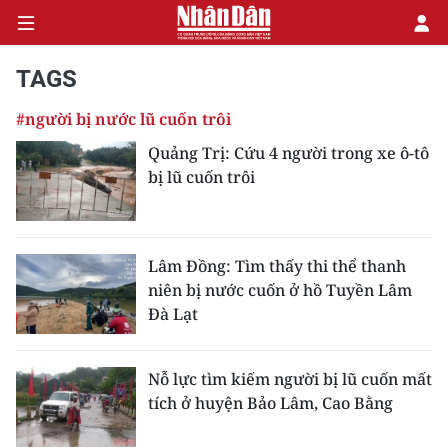
TAGS
#người bị nước lũ cuốn trôi
CHÍNH TRỊ
Quảng Trị: Cứu 4 người trong xe ô-tô
bị lũ cuốn trôi
KINH TẾ
VĂN HÓA
Lâm Đồng: Tìm thấy thi thể thanh
XÃ HỘI
niên bị nước cuốn ở hồ Tuyền Lâm
Đà Lạt
PHÁP LUẬT
DU LỊCH
Nỗ lực tìm kiếm người bị lũ cuốn mất
tích ở huyện Bảo Lâm, Cao Bằng
THẾ GIỚI