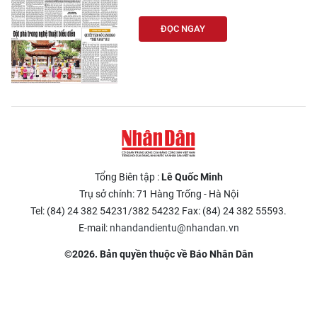
CHƯƠNG TRÌNH OCOP - MỖI XÃ
MỘT SẢN PHẨM
ĐỌC NGAY
RADIO
MEDIA CENTER
E-Magazine
Video
Tổng Biên tập :
Lê Quốc Minh
Trụ sở chính: 71 Hàng Trống - Hà Nội
Media Chính trị
Tel: (84) 24 382 54231/382 54232 Fax: (84) 24 382 55593.
Media Kinh tế
E-mail:
nhandandientu@nhandan.vn
©2026. Bản quyền thuộc về Báo Nhân Dân
Media Văn hóa
Media Xã hội