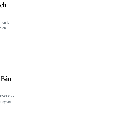
ịch
 hơn là
địch.
a Báo
m-PVCFC sẽ
 tay vợt