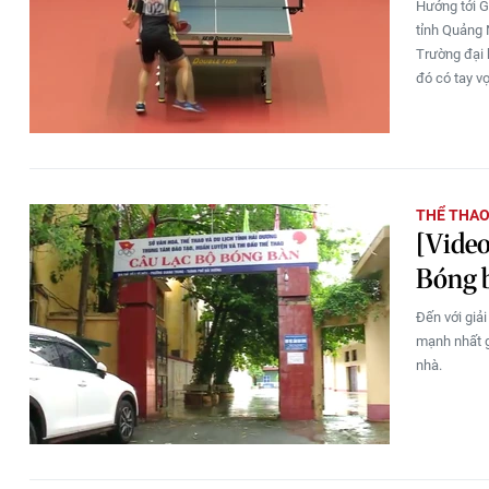
Hướng tới G
tỉnh Quảng 
Trường đại 
đó có tay v
THỂ THA
[Video
Bóng 
Đến với giả
mạnh nhất g
nhà.