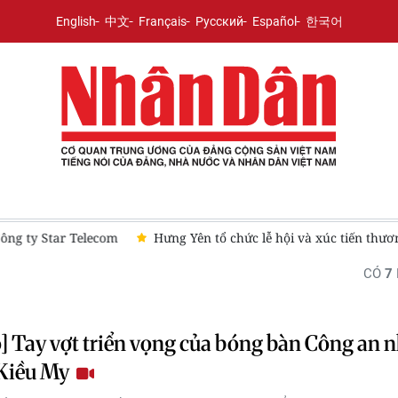
English
中文
Français
Русский
Español
한국어
Star Telecom
Hưng Yên tổ chức lễ hội và xúc tiến thương mại
CÓ
7
] Tay vợt triển vọng của bóng bàn Công an 
 Kiều My