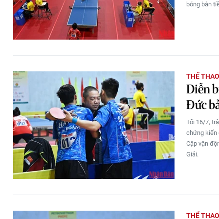
bóng bàn ti
THỂ THA
Diễn b
Đức bả
Tối 16/7, t
chứng kiến 
Cặp vận độn
Giải.
THỂ THA