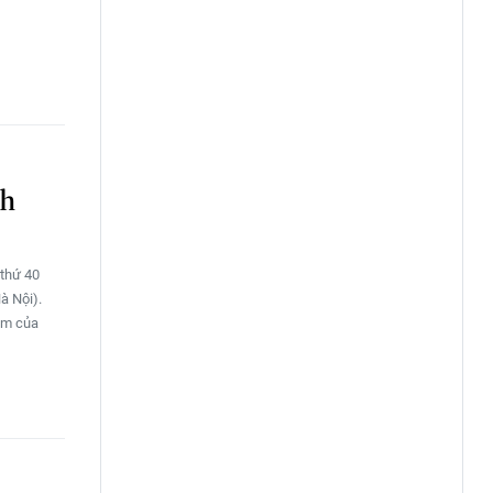
nh
 thứ 40
à Nội).
nam của