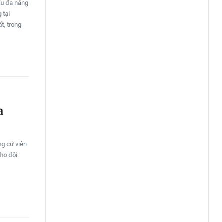
ấu đa năng
 tại
t, trong
a
ng cử viên
ho đội