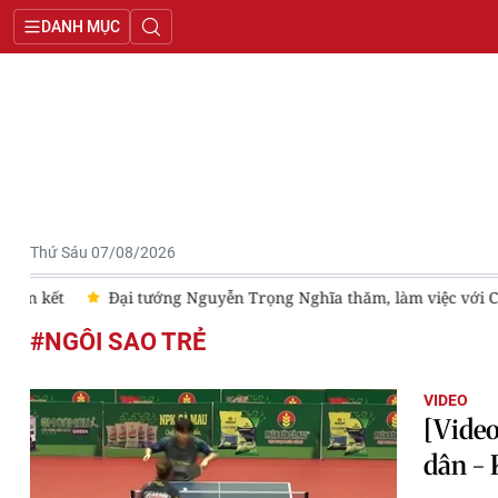
DANH MỤC
Thứ Sáu 07/08/2026
ết
Đại tướng Nguyễn Trọng Nghĩa thăm, làm việc với Công ty 
#NGÔI SAO TRẺ
VIDEO
[Video
dân -