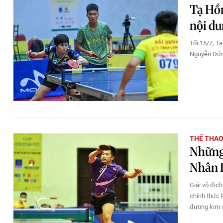
Tạ Hồ
nội d
Tối 15/7, T
Nguyễn Đức 
THỂ THA
Những 
Nhân 
Giải vô địc
chính thức k
đương kim v