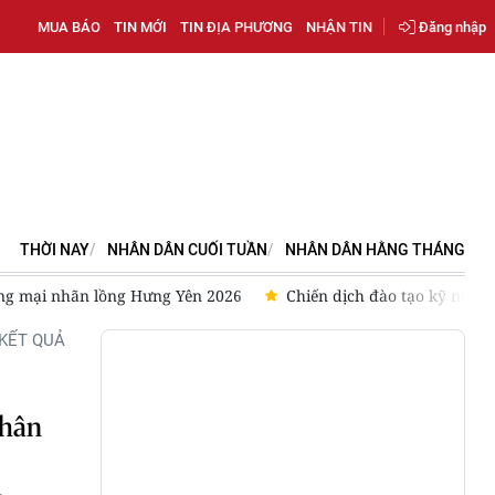
MUA BÁO
TIN MỚI
TIN ĐỊA PHƯƠNG
NHẬN TIN
Đăng nhập
THỜI NAY
NHÂN DÂN CUỐI TUẦN
NHÂN DÂN HẰNG THÁNG
 nhãn lồng Hưng Yên 2026
Chiến dịch đào tạo kỹ năng lái xe 
KẾT QUẢ
nhân