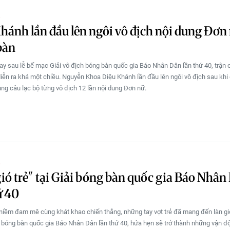
O
hánh lần đầu lên ngôi vô địch nội dung Đơn
bàn
gay sau lễ bế mạc Giải vô địch bóng bàn quốc gia Báo Nhân Dân lần thứ 40, trận 
iễn ra khá một chiều. Nguyễn Khoa Diệu Khánh lần đầu lên ngôi vô địch sau khi
ùng câu lạc bộ từng vô địch 12 lần nội dung Đơn nữ.
O
ió trẻ" tại Giải bóng bàn quốc gia Báo Nhân
ứ 40
 niềm đam mê cùng khát khao chiến thắng, những tay vợt trẻ đã mang đến làn gió
h bóng bàn quốc gia Báo Nhân Dân lần thứ 40, hứa hẹn sẽ trở thành những vận đ