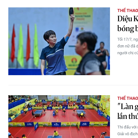
THỂ THA
Diệu K
bóng 
Tối 17/7, n
đơn nữ đã d
người chị c
THỂ THA
"Làn g
lần th
Thi đấu với
Giải vô địc