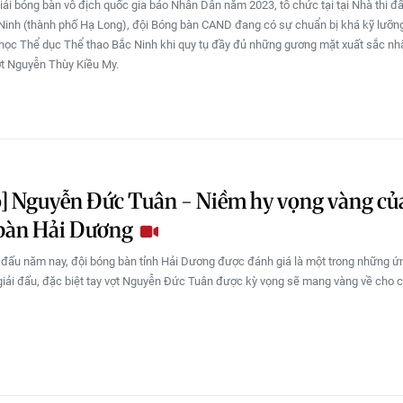
iải bóng bàn vô địch quốc gia báo Nhân Dân năm 2023, tổ chức tại tại Nhà thi đ
Ninh (thành phố Hạ Long), đội Bóng bàn CAND đang có sự chuẩn bị khá kỹ lưỡng
học Thể dục Thể thao Bắc Ninh khi quy tụ đầy đủ những gương mặt xuất sắc nhấ
ợt Nguyễn Thùy Kiều My.
O
] Nguyễn Đức Tuân - Niềm hy vọng vàng củ
bàn Hải Dương
i đấu năm nay, đội bóng bàn tỉnh Hải Dương được đánh giá là một trong những ứ
iải đấu, đặc biệt tay vợt Nguyễn Đức Tuân được kỳ vọng sẽ mang vàng về cho c