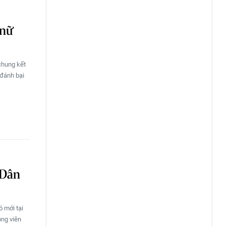
 nữ
chung kết
 đánh bại
 Dân
 mới tại
ộng viên