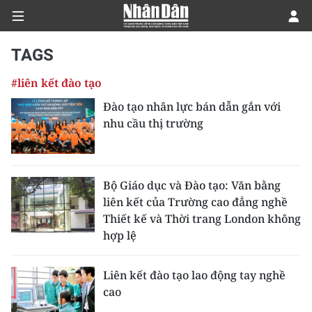
TAGS
#liên kết đào tạo
CHÍNH TRỊ
Đào tạo nhân lực bán dẫn gắn với
nhu cầu thị trường
KINH TẾ
VĂN HÓA
Bộ Giáo dục và Đào tạo: Văn bằng
XÃ HỘI
liên kết của Trường cao đẳng nghề
Thiết kế và Thời trang London không
PHÁP LUẬT
hợp lệ
DU LỊCH
Liên kết đào tạo lao động tay nghề
cao
THẾ GIỚI