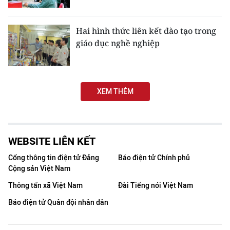
THỂ THAO
Hai hình thức liên kết đào tạo trong
GIÁO DỤC
giáo dục nghề nghiệp
Y TẾ
KHOA HỌC - CÔNG NGHỆ
XEM THÊM
MÔI TRƯỜNG
BẠN ĐỌC
WEBSITE LIÊN KẾT
Cổng thông tin điện tử Đảng
Báo điện tử Chính phủ
KIỂM CHỨNG THÔNG TIN
Cộng sản Việt Nam
TRI THỨC CHUYÊN SÂU
Thông tấn xã Việt Nam
Đài Tiếng nói Việt Nam
Báo điện tử Quân đội nhân dân
54 DÂN TỘC VIỆT NAM