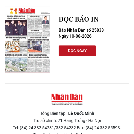
CHƯƠNG TRÌNH OCOP - MỖI XÃ
MỘT SẢN PHẨM
ĐỌC BÁO IN
RADIO
Báo Nhân Dân số 25833
Ngày 10-08-2026
MEDIA CENTER
ĐỌC NGAY
E-Magazine
Video
Media Chính trị
Media Kinh tế
Media Văn hóa
Tổng Biên tập :
Lê Quốc Minh
Trụ sở chính: 71 Hàng Trống - Hà Nội
Media Xã hội
Tel: (84) 24 382 54231/382 54232 Fax: (84) 24 382 55593.