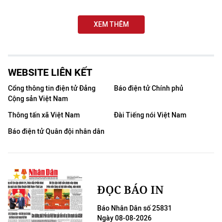
THỂ THAO
XEM THÊM
GIÁO DỤC
Y TẾ
WEBSITE LIÊN KẾT
KHOA HỌC - CÔNG NGHỆ
Cổng thông tin điện tử Đảng
Báo điện tử Chính phủ
Cộng sản Việt Nam
MÔI TRƯỜNG
Thông tấn xã Việt Nam
Đài Tiếng nói Việt Nam
BẠN ĐỌC
Báo điện tử Quân đội nhân dân
KIỂM CHỨNG THÔNG TIN
TRI THỨC CHUYÊN SÂU
ĐỌC BÁO IN
54 DÂN TỘC VIỆT NAM
Báo Nhân Dân số 25831
Ngày 08-08-2026