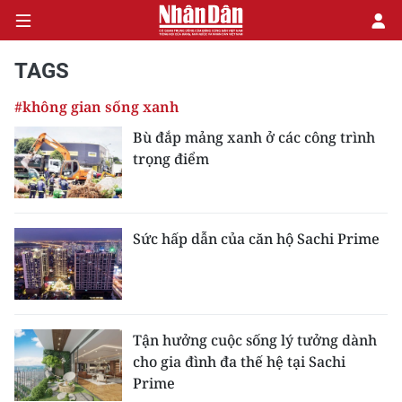
TAGS
#không gian sống xanh
CHÍNH TRỊ
Bù đắp mảng xanh ở các công trình
trọng điểm
KINH TẾ
VĂN HÓA
Sức hấp dẫn của căn hộ Sachi Prime
XÃ HỘI
PHÁP LUẬT
DU LỊCH
Tận hưởng cuộc sống lý tưởng dành
cho gia đình đa thế hệ tại Sachi
THẾ GIỚI
Prime