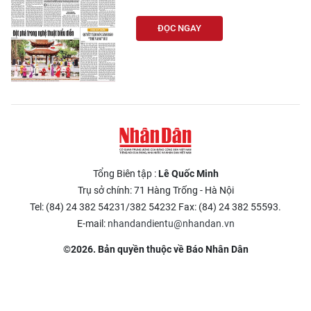
CHƯƠNG TRÌNH OCOP - MỖI XÃ
MỘT SẢN PHẨM
ĐỌC NGAY
RADIO
MEDIA CENTER
E-Magazine
Video
Tổng Biên tập :
Lê Quốc Minh
Trụ sở chính: 71 Hàng Trống - Hà Nội
Media Chính trị
Tel: (84) 24 382 54231/382 54232 Fax: (84) 24 382 55593.
Media Kinh tế
E-mail:
nhandandientu@nhandan.vn
©2026. Bản quyền thuộc về Báo Nhân Dân
Media Văn hóa
Media Xã hội