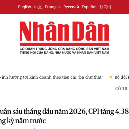
English
中文
Français
Русский
Español
한국어
u chí "ba chữ thật"
Bộ đội Biên phòng Lạng Sơn liên tiếp ng
CÓ
10
uân sáu tháng đầu năm 2026, CPI tăng 4,3
ng kỳ năm trước