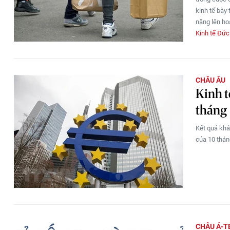
kinh tế bày
nặng lên ho
Kinh tế Đức
CHÂU ÂU
Kinh t
tháng
Kết quả khả
của 10 thán
CHÂU Á-T