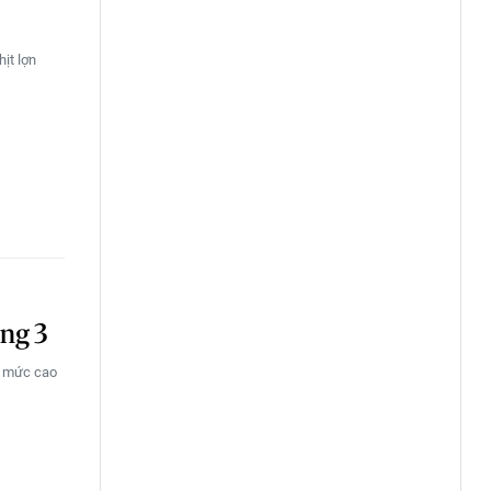
ịt lợn
áng 3
ên mức cao