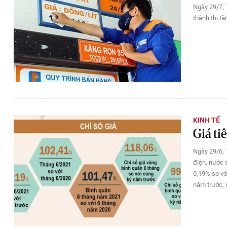
Ngày 29/7, 
thành thị t
KINH TẾ
Giá ti
Ngày 29/6, T
điện, nước 
0,19% so vớ
năm trước, 