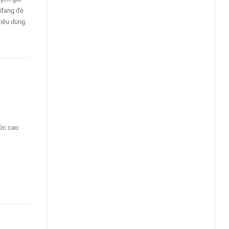
) đang đè
tiêu dùng.
mức cao