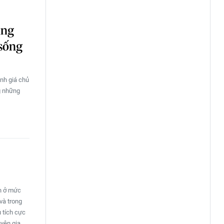
àng
 sống
ành giá chủ
g những
ẫn ở mức
và trong
u tích cực
uyên gia