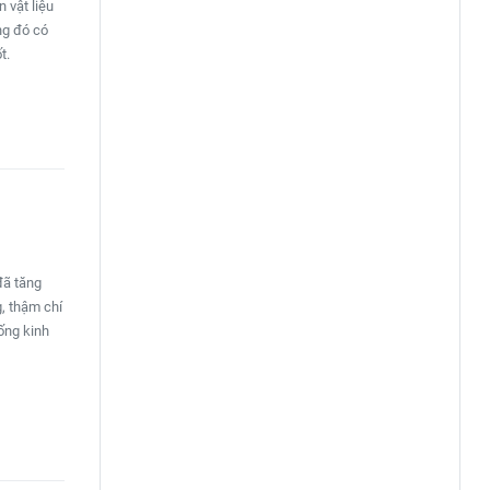
 vật liệu
ng đó có
t.
đã tăng
, thậm chí
ống kinh