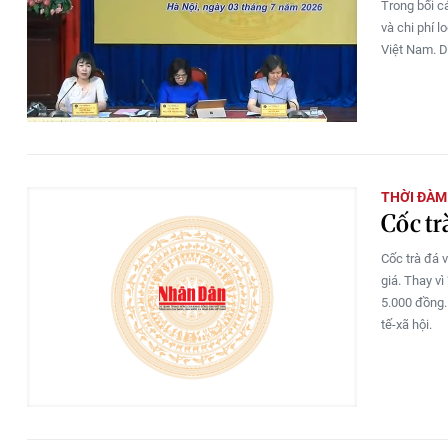
Trong bối cả
và chi phí 
Việt Nam. D
THỜI ĐÀM
Cốc tr
Cốc trà đá 
giá. Thay v
5.000 đồng.
tế-xã hội.