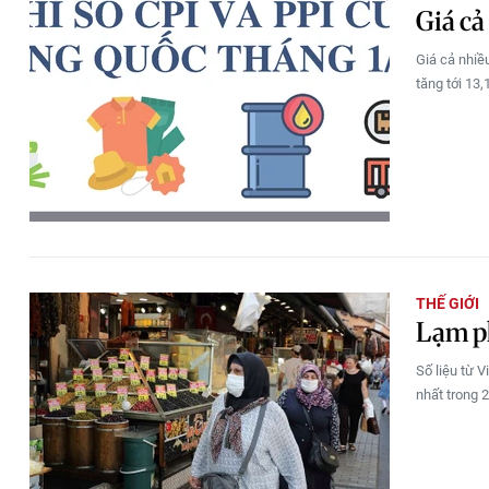
Giá cả
Giá cả nhiề
tăng tới 13
THẾ GIỚI
Lạm ph
Số liệu từ 
nhất trong 2