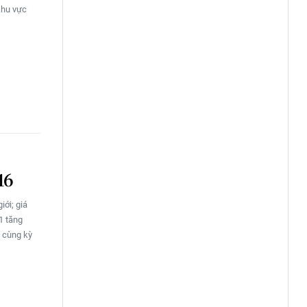
khu vực
16
iới; giá
1 tăng
i cùng kỳ