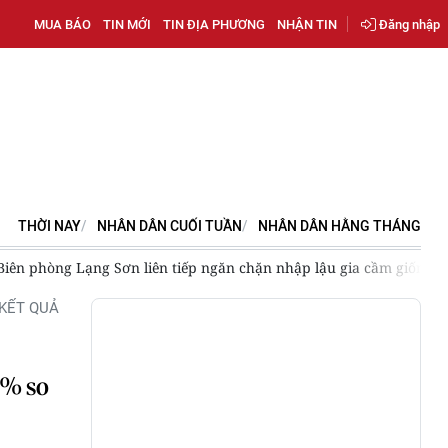
MUA BÁO
TIN MỚI
TIN ĐỊA PHƯƠNG
NHẬN TIN
Đăng nhập
THỜI NAY
NHÂN DÂN CUỐI TUẦN
NHÂN DÂN HẰNG THÁNG
ăn chặn nhập lậu gia cầm giống, thực phẩm đông lạnh
Phát tr
KẾT QUẢ
8% so