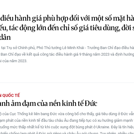
 điều hành giá phù hợp đối với một số mặt h
yếu, tác động lớn đến chỉ số giá tiêu dùng, đời
 dân
 tại Trụ sở Chính phủ, Phó Thủ tướng Lê Minh Khái - Trưởng Ban Chỉ đạo điều h
p Ban Chỉ đạo về kết quả công tác điều hành giá 9 tháng năm 2023 và định hướn
ại của năm 2023.
N QUỐC TẾ
anh ảm đạm của nền kinh tế Đức
bộ của Cục Thống kê liên bang Đức vừa công bố cho thấy, giá tiêu dùng ở Đức v
ạm phát của nền kinh tế đầu tàu châu Âu đang tiếp tục có xu hướng giảm mạnh 
xuống mức thấp nhất kể từ khi cuộc xung đột bùng phát ở Ukraine. Đây là tín hiệ
chiến chống lạm phát ở Đức nói riêng và châu Âu nói chung. Tuy nhiên, nhiều ch