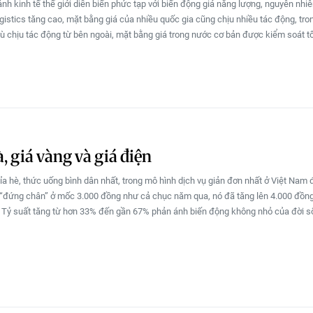
nh kinh tế thế giới diễn biến phức tạp với biến động giá năng lượng, nguyên nhiên
logistics tăng cao, mặt bằng giá của nhiều quốc gia cũng chịu nhiều tác động, tro
ù chịu tác động từ bên ngoài, mặt bằng giá trong nước cơ bản được kiểm soát tố
à, giá vàng và giá điện
vỉa hè, thức uống bình dân nhất, trong mô hình dịch vụ giản đơn nhất ở Việt Nam 
ì “đứng chân” ở mốc 3.000 đồng như cả chục năm qua, nó đã tăng lên 4.000 đồng
 Tỷ suất tăng từ hơn 33% đến gần 67% phản ánh biến động không nhỏ của đời s