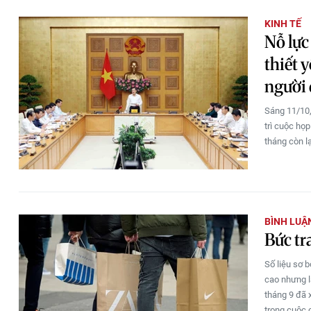
KINH TẾ
Nỗ lực
thiết 
người
Sáng 11/10,
trì cuộc họ
tháng còn l
BÌNH LUẬ
Bức tr
Số liệu sơ 
cao nhưng l
tháng 9 đã 
trong cuộc 