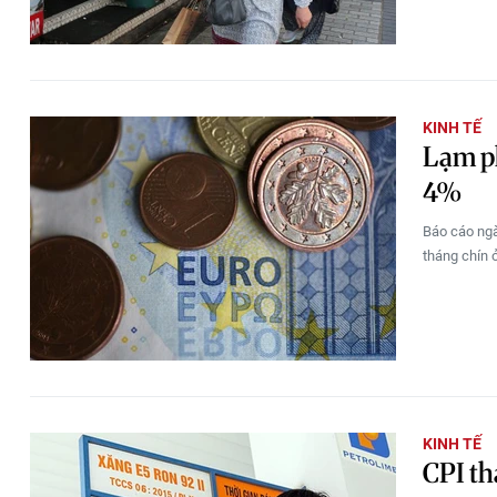
KINH TẾ
Lạm ph
4%
Báo cáo ngà
tháng chín 
KINH TẾ
CPI t