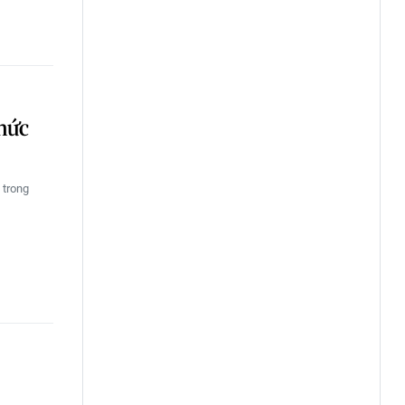
mức
 trong