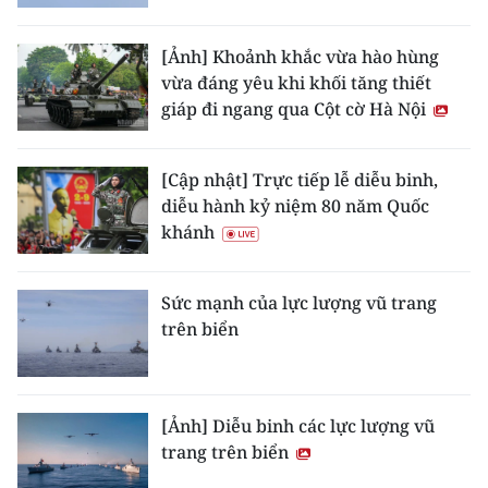
Media Pháp luật
Media Du lịch
[Ảnh] Khoảnh khắc vừa hào hùng
vừa đáng yêu khi khối tăng thiết
Media Thế giới
giáp đi ngang qua Cột cờ Hà Nội
Media Thể thao
[Cập nhật] Trực tiếp lễ diễu binh,
Media Giáo dục
diễu hành kỷ niệm 80 năm Quốc
khánh
Media Y tế
Media Khoa học - Công nghệ
Sức mạnh của lực lượng vũ trang
trên biển
Media Môi trường
Ảnh
[Ảnh] Diễu binh các lực lượng vũ
Infographic
trang trên biển