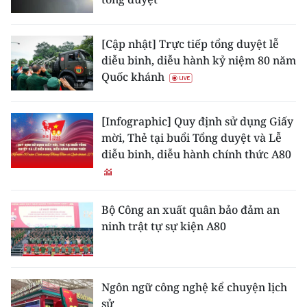
ENGLISH
中文
[Cập nhật] Trực tiếp tổng duyệt lễ
diễu binh, diễu hành kỷ niệm 80 năm
FRANÇAIS
Quốc khánh
РУССКИЙ
[Infographic] Quy định sử dụng Giấy
mời, Thẻ tại buổi Tổng duyệt và Lễ
ESPAÑOL
diễu binh, diễu hành chính thức A80
한국어
Bộ Công an xuất quân bảo đảm an
ninh trật tự sự kiện A80
Ngôn ngữ công nghệ kể chuyện lịch
sử