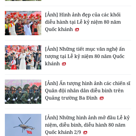
CHƯƠNG TRÌNH OCOP - MỖI XÃ
MỘT SẢN PHẨM
[Ảnh] Hình ảnh đẹp của các khối
diễu hành tại Lễ kỷ niệm 80 năm
Quốc khánh
RADIO
MEDIA CENTER
[Ảnh] Những tiết mục văn nghệ ấn
tượng tại Lễ kỷ niệm 80 năm Quốc
E-Magazine
khánh
Video
[Ảnh] Ấn tượng hình ảnh các chiến sĩ
Media Chính trị
Quân đội nhân dân diễu binh trên
Quảng trường Ba Đình
Media Kinh tế
Media Văn hóa
[Ảnh] Những hình ảnh mở đầu Lễ kỷ
niệm, diễu binh, diễu hành 80 năm
Media Xã hội
Quốc khánh 2/9