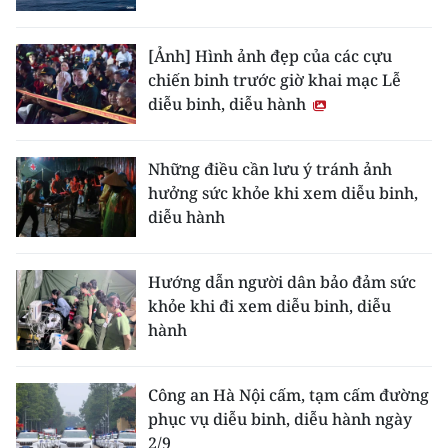
TIN MỚI
[Ảnh] Hình ảnh đẹp của các cựu
TIN ĐỊA PHƯƠNG
chiến binh trước giờ khai mạc Lễ
diễu binh, diễu hành
Trung du và miền núi phía Bắc
Đồng bằng sông Hồng
Những điều cần lưu ý tránh ảnh
hưởng sức khỏe khi xem diễu binh,
Bắc Trung Bộ
diễu hành
Duyên hải Nam Trung Bộ và Tây
Nguyên
Hướng dẫn người dân bảo đảm sức
khỏe khi đi xem diễu binh, diễu
Đông Nam Bộ
hành
Đồng bằng sông Cửu Long
Công an Hà Nội cấm, tạm cấm đường
Chuyên trang Hà Nội
phục vụ diễu binh, diễu hành ngày
2/9
Chuyên trang TP. Hồ Chí Minh