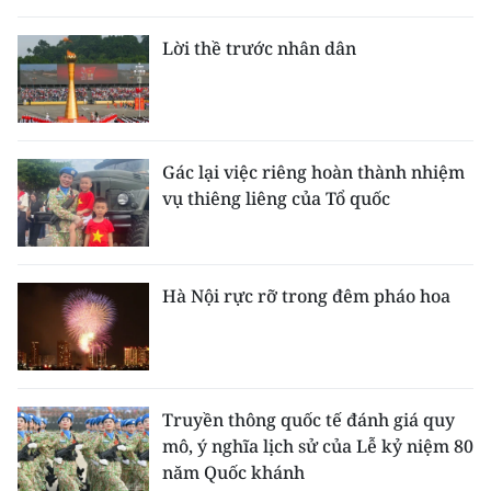
THỂ THAO
Lời thề trước nhân dân
GIÁO DỤC
Y TẾ
Gác lại việc riêng hoàn thành nhiệm
KHOA HỌC - CÔNG NGHỆ
vụ thiêng liêng của Tổ quốc
MÔI TRƯỜNG
BẠN ĐỌC
Hà Nội rực rỡ trong đêm pháo hoa
KIỂM CHỨNG THÔNG TIN
TRI THỨC CHUYÊN SÂU
Truyền thông quốc tế đánh giá quy
mô, ý nghĩa lịch sử của Lễ kỷ niệm 80
54 DÂN TỘC VIỆT NAM
năm Quốc khánh