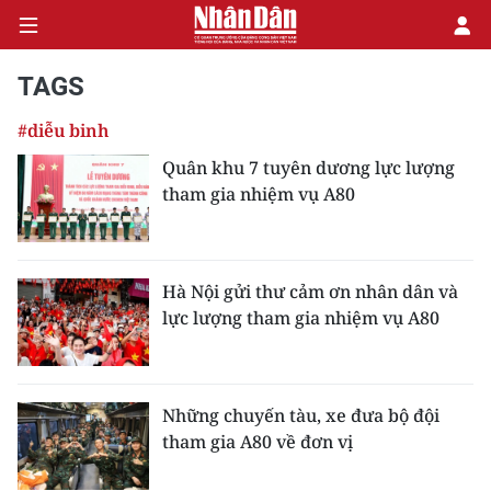
TAGS
#diễu binh
CHÍNH TRỊ
Quân khu 7 tuyên dương lực lượng
tham gia nhiệm vụ A80
KINH TẾ
VĂN HÓA
Hà Nội gửi thư cảm ơn nhân dân và
XÃ HỘI
lực lượng tham gia nhiệm vụ A80
PHÁP LUẬT
DU LỊCH
Những chuyến tàu, xe đưa bộ đội
tham gia A80 về đơn vị
THẾ GIỚI