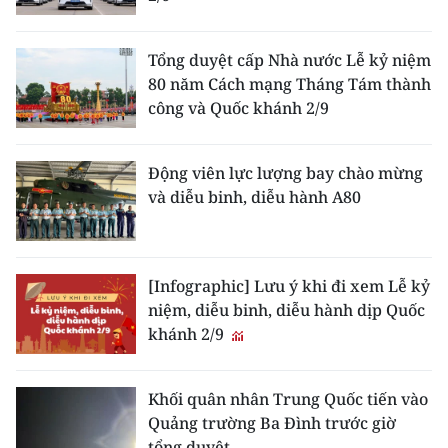
CHUYÊN ĐỀ
Tổng duyệt cấp Nhà nước Lễ kỷ niệm
80 năm Cách mạng Tháng Tám thành
CÁC CHUYÊN TRANG
công và Quốc khánh 2/9
VỀ BÁO NHÂN DÂN
Động viên lực lượng bay chào mừng
và diễu binh, diễu hành A80
THỜI NAY
NHÂN DÂN CUỐI TUẦN
[Infographic] Lưu ý khi đi xem Lễ kỷ
NHÂN DÂN HẰNG THÁNG
niệm, diễu binh, diễu hành dịp Quốc
khánh 2/9
MUA BÁO
ĐỌC BÁO IN
Khối quân nhân Trung Quốc tiến vào
Quảng trường Ba Đình trước giờ
tổng duyệt