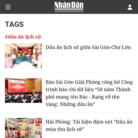
TAGS
#dấu ấn lịch sử
CHÍNH TRỊ
Dấu ấn lịch sử giữa Sài Gòn-Chợ Lớn
KINH TẾ
VĂN HÓA
Báo Sài Gòn Giải Phóng công bố Công
XÃ HỘI
trình báo chí dữ liệu “50 năm Thành
phố mang tên Bác - Rạng rỡ tên
PHÁP LUẬT
vàng: Những dấu ấn”
DU LỊCH
Hải Phòng: Tái hiện đậm nét “Dấu ấn
mùa thu lịch sử”
THẾ GIỚI