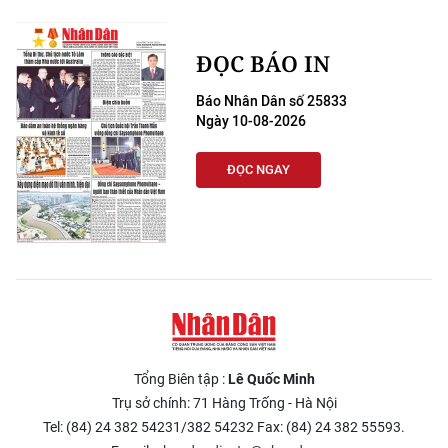
CHƯƠNG TRÌNH OCOP - MỖI XÃ
MỘT SẢN PHẨM
ĐỌC BÁO IN
RADIO
Báo Nhân Dân số 25833
Ngày 10-08-2026
MEDIA CENTER
ĐỌC NGAY
E-Magazine
Video
Media Chính trị
Media Kinh tế
Media Văn hóa
Tổng Biên tập :
Lê Quốc Minh
Trụ sở chính: 71 Hàng Trống - Hà Nội
Media Xã hội
Tel: (84) 24 382 54231/382 54232 Fax: (84) 24 382 55593.