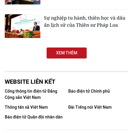
THỂ THAO
Sự nghiệp tu hành, thiền học và dấu
GIÁO DỤC
ấn lịch sử của Thiền sư Pháp Loa
Y TẾ
KHOA HỌC - CÔNG NGHỆ
XEM THÊM
MÔI TRƯỜNG
BẠN ĐỌC
WEBSITE LIÊN KẾT
Cổng thông tin điện tử Đảng
Báo điện tử Chính phủ
KIỂM CHỨNG THÔNG TIN
Cộng sản Việt Nam
TRI THỨC CHUYÊN SÂU
Thông tấn xã Việt Nam
Đài Tiếng nói Việt Nam
Báo điện tử Quân đội nhân dân
54 DÂN TỘC VIỆT NAM