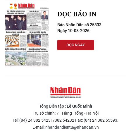
CHƯƠNG TRÌNH OCOP - MỖI XÃ
MỘT SẢN PHẨM
ĐỌC BÁO IN
Báo Nhân Dân số 25833
RADIO
Ngày 10-08-2026
MEDIA CENTER
ĐỌC NGAY
E-Magazine
Video
Media Chính trị
Media Kinh tế
Tổng Biên tập :
Lê Quốc Minh
Media Văn hóa
Trụ sở chính: 71 Hàng Trống - Hà Nội
Media Xã hội
Tel: (84) 24 382 54231/382 54232 Fax: (84) 24 382 55593.
E-mail:
nhandandientu@nhandan.vn