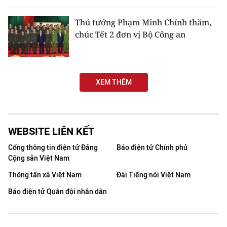
THỂ THAO
Thủ tướng Phạm Minh Chính thăm,
chúc Tết 2 đơn vị Bộ Công an
GIÁO DỤC
Y TẾ
XEM THÊM
KHOA HỌC - CÔNG NGHỆ
MÔI TRƯỜNG
WEBSITE LIÊN KẾT
BẠN ĐỌC
Cổng thông tin điện tử Đảng
Báo điện tử Chính phủ
KIỂM CHỨNG THÔNG TIN
Cộng sản Việt Nam
Thông tấn xã Việt Nam
Đài Tiếng nói Việt Nam
TRI THỨC CHUYÊN SÂU
Báo điện tử Quân đội nhân dân
54 DÂN TỘC VIỆT NAM