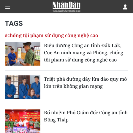
TAGS
#chống tội phạm sử dụng công nghệ cao
CHÍNH TRỊ
Biểu dương Công an tỉnh Đắk Lắk,
Cục An ninh mạng và Phòng, chống
KINH TẾ
tội phạm sử dụng công nghệ cao
VĂN HÓA
Triệt phá đường dây lừa đảo quy mô
XÃ HỘI
lớn trên không gian mạng
PHÁP LUẬT
DU LỊCH
Bổ nhiệm Phó Giám đốc Công an tỉnh
Đồng Tháp
THẾ GIỚI