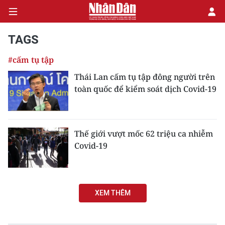
TAGS
#cấm tụ tập
CHÍNH TRỊ
Thái Lan cấm tụ tập đông người trên
toàn quốc để kiểm soát dịch Covid-19
KINH TẾ
VĂN HÓA
Thế giới vượt mốc 62 triệu ca nhiễm
XÃ HỘI
Covid-19
PHÁP LUẬT
DU LỊCH
XEM THÊM
THẾ GIỚI