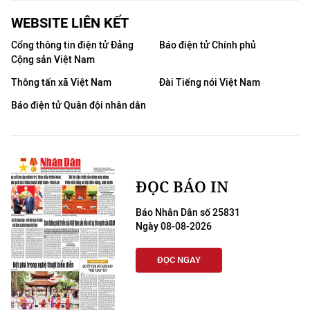
THỂ THAO
WEBSITE LIÊN KẾT
Cổng thông tin điện tử Đảng
Báo điện tử Chính phủ
GIÁO DỤC
Cộng sản Việt Nam
Y TẾ
Thông tấn xã Việt Nam
Đài Tiếng nói Việt Nam
Báo điện tử Quân đội nhân dân
KHOA HỌC - CÔNG NGHỆ
MÔI TRƯỜNG
BẠN ĐỌC
ĐỌC BÁO IN
Báo Nhân Dân số 25831
KIỂM CHỨNG THÔNG TIN
Ngày 08-08-2026
TRI THỨC CHUYÊN SÂU
ĐỌC NGAY
54 DÂN TỘC VIỆT NAM