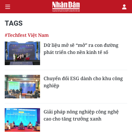
TAGS
#Techfest Việt Nam
CHÍNH TRỊ
Dữ liệu mở sẽ “mở” ra con đường
phát triển cho nền kinh tế số
KINH TẾ
VĂN HÓA
Chuyển đổi ESG dành cho khu công
XÃ HỘI
nghiệp
PHÁP LUẬT
DU LỊCH
Giải pháp nông nghiệp công nghệ
cao cho tăng trưởng xanh
THẾ GIỚI