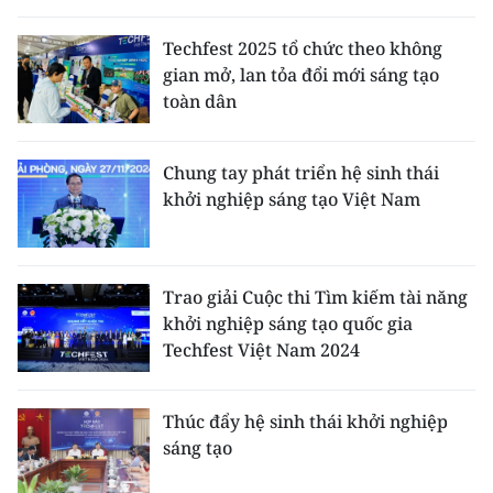
THỂ THAO
Techfest 2025 tổ chức theo không
gian mở, lan tỏa đổi mới sáng tạo
GIÁO DỤC
toàn dân
Y TẾ
Chung tay phát triển hệ sinh thái
KHOA HỌC - CÔNG NGHỆ
khởi nghiệp sáng tạo Việt Nam
MÔI TRƯỜNG
BẠN ĐỌC
Trao giải Cuộc thi Tìm kiếm tài năng
khởi nghiệp sáng tạo quốc gia
KIỂM CHỨNG THÔNG TIN
Techfest Việt Nam 2024
TRI THỨC CHUYÊN SÂU
Thúc đẩy hệ sinh thái khởi nghiệp
sáng tạo
54 DÂN TỘC VIỆT NAM