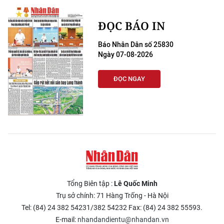
Media Pháp luật
ĐỌC BÁO IN
Media Du lịch
Báo Nhân Dân số 25830
Media Thế giới
Ngày 07-08-2026
Media Thể thao
ĐỌC NGAY
Media Giáo dục
Media Y tế
Media Khoa học - Công nghệ
Media Môi trường
Ảnh
Tổng Biên tập :
Lê Quốc Minh
Trụ sở chính: 71 Hàng Trống - Hà Nội
Infographic
Tel: (84) 24 382 54231/382 54232 Fax: (84) 24 382 55593.
E-mail:
nhandandientu@nhandan.vn