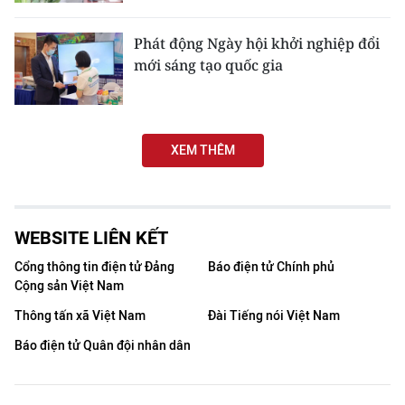
CHƯƠNG TRÌNH OCOP - MỖI XÃ
MỘT SẢN PHẨM
Phát động Ngày hội khởi nghiệp đổi
mới sáng tạo quốc gia
RADIO
MEDIA CENTER
XEM THÊM
E-Magazine
Video
WEBSITE LIÊN KẾT
Media Chính trị
Cổng thông tin điện tử Đảng
Báo điện tử Chính phủ
Cộng sản Việt Nam
Media Kinh tế
Thông tấn xã Việt Nam
Đài Tiếng nói Việt Nam
Media Văn hóa
Báo điện tử Quân đội nhân dân
Media Xã hội