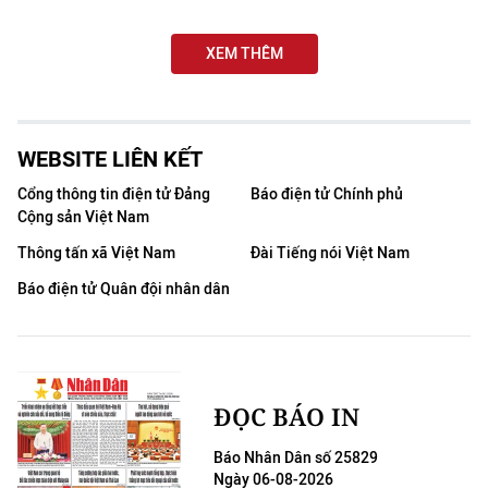
THỂ THAO
XEM THÊM
GIÁO DỤC
Y TẾ
WEBSITE LIÊN KẾT
KHOA HỌC - CÔNG NGHỆ
Cổng thông tin điện tử Đảng
Báo điện tử Chính phủ
Cộng sản Việt Nam
MÔI TRƯỜNG
Thông tấn xã Việt Nam
Đài Tiếng nói Việt Nam
BẠN ĐỌC
Báo điện tử Quân đội nhân dân
KIỂM CHỨNG THÔNG TIN
TRI THỨC CHUYÊN SÂU
ĐỌC BÁO IN
54 DÂN TỘC VIỆT NAM
Báo Nhân Dân số 25829
Ngày 06-08-2026