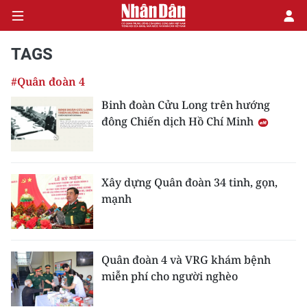
TAGS
#Quân đoàn 4
CHÍNH TRỊ
Binh đoàn Cửu Long trên hướng
đông Chiến dịch Hồ Chí Minh
KINH TẾ
VĂN HÓA
Xây dựng Quân đoàn 34 tinh, gọn,
XÃ HỘI
mạnh
PHÁP LUẬT
DU LỊCH
Quân đoàn 4 và VRG khám bệnh
miễn phí cho người nghèo
THẾ GIỚI