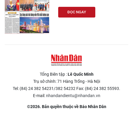
CHƯƠNG TRÌNH OCOP - MỖI XÃ
MỘT SẢN PHẨM
ĐỌC NGAY
RADIO
MEDIA CENTER
E-Magazine
Video
Tổng Biên tập :
Lê Quốc Minh
Trụ sở chính: 71 Hàng Trống - Hà Nội
Media Chính trị
Tel: (84) 24 382 54231/382 54232 Fax: (84) 24 382 55593.
Media Kinh tế
E-mail:
nhandandientu@nhandan.vn
©2026. Bản quyền thuộc về Báo Nhân Dân
Media Văn hóa
Media Xã hội