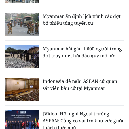
TIN MỚI
Myanmar ấn định lịch trình các đợt
TIN ĐỊA PHƯƠNG
bỏ phiếu tổng tuyển cử
Trung du và miền núi phía Bắc
Đồng bằng sông Hồng
Myanmar bắt gần 1.600 người trong
đợt truy quét lừa đảo quy mô lớn
Bắc Trung Bộ
Duyên hải Nam Trung Bộ và Tây
Nguyên
Indonesia đề nghị ASEAN cử quan
sát viên bầu cử tại Myanmar
Đông Nam Bộ
Đồng bằng sông Cửu Long
[Video] Hội nghị Ngoại trưởng
Chuyên trang Hà Nội
ASEAN: Củng cố vai trò khu vực giữa
thách thức mới
Chuyên trang TP. Hồ Chí Minh