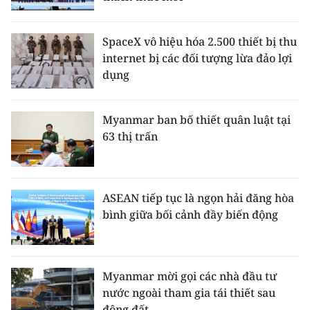
CHUYÊN ĐỀ
SpaceX vô hiệu hóa 2.500 thiết bị thu
internet bị các đối tượng lừa đảo lợi
CÁC CHUYÊN TRANG
dụng
VỀ BÁO NHÂN DÂN
Myanmar ban bố thiết quân luật tại
63 thị trấn
THỜI NAY
NHÂN DÂN CUỐI TUẦN
ASEAN tiếp tục là ngọn hải đăng hòa
NHÂN DÂN HẰNG THÁNG
bình giữa bối cảnh đầy biến động
MUA BÁO
ĐỌC BÁO IN
Myanmar mời gọi các nhà đầu tư
nước ngoài tham gia tái thiết sau
động đất