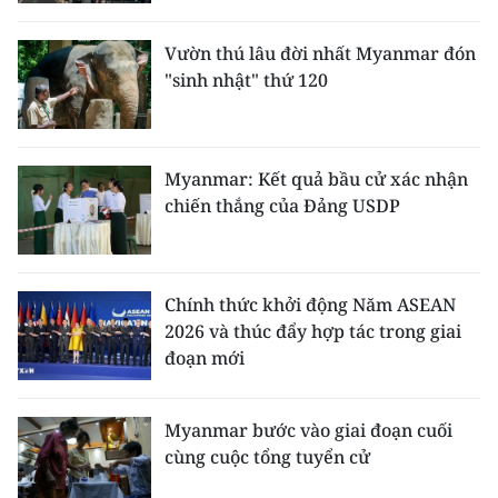
CHƯƠNG TRÌNH OCOP - MỖI XÃ
MỘT SẢN PHẨM
Vườn thú lâu đời nhất Myanmar đón
"sinh nhật" thứ 120
RADIO
MEDIA CENTER
Myanmar: Kết quả bầu cử xác nhận
chiến thắng của Đảng USDP
E-Magazine
Video
Chính thức khởi động Năm ASEAN
Media Chính trị
2026 và thúc đẩy hợp tác trong giai
đoạn mới
Media Kinh tế
Media Văn hóa
Myanmar bước vào giai đoạn cuối
cùng cuộc tổng tuyển cử
Media Xã hội