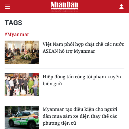
TAGS
#Myanmar
CHÍNH TRỊ
Việt Nam phối hợp chặt chẽ các nước
ASEAN hỗ trợ Myanmar
KINH TẾ
VĂN HÓA
Hiệp đồng tấn công tội phạm xuyên
XÃ HỘI
biên giới
PHÁP LUẬT
DU LỊCH
Myanmar tạo điều kiện cho người
dân mua sắm xe điện thay thế các
THẾ GIỚI
phương tiện cũ