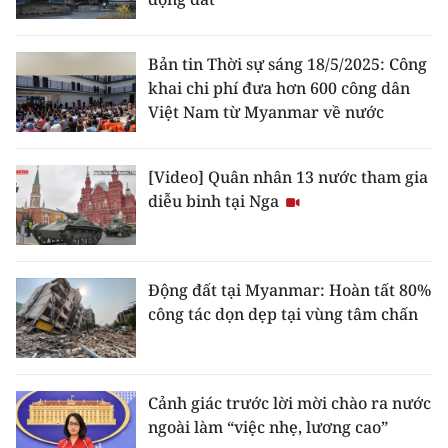
ENGLISH
中文
Bản tin Thời sự sáng 18/5/2025: Công
khai chi phí đưa hơn 600 công dân
FRANÇAIS
Việt Nam từ Myanmar về nước
РУССКИЙ
[Video] Quân nhân 13 nước tham gia
diễu binh tại Nga
ESPAÑOL
한국어
Động đất tại Myanmar: Hoàn tất 80%
công tác dọn dẹp tại vùng tâm chấn
Cảnh giác trước lời mời chào ra nước
ngoài làm “việc nhẹ, lương cao”