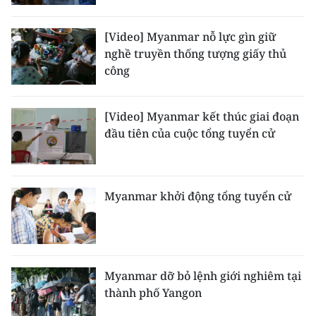
Media Pháp luật
Media Du lịch
[Video] Myanmar nỗ lực gìn giữ
nghề truyền thống tượng giấy thủ
Media Thế giới
công
Media Thể thao
[Video] Myanmar kết thúc giai đoạn
Media Giáo dục
đầu tiên của cuộc tổng tuyển cử
Media Y tế
Media Khoa học - Công nghệ
Myanmar khởi động tổng tuyển cử
Media Môi trường
Ảnh
Myanmar dỡ bỏ lệnh giới nghiêm tại
Infographic
thành phố Yangon