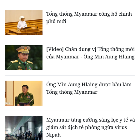
THỂ THAO
Tổng thống Myanmar công bố chính
phủ mới
GIÁO DỤC
Y TẾ
[Video] Chân dung vị Tổng thống mới
KHOA HỌC - CÔNG NGHỆ
của Myanmar - Ông Min Aung Hlaing
MÔI TRƯỜNG
BẠN ĐỌC
Ông Min Aung Hlaing được bầu làm
Tổng thống Myanmar
KIỂM CHỨNG THÔNG TIN
TRI THỨC CHUYÊN SÂU
Myanmar tăng cường sàng lọc y tế và
giám sát dịch tễ phòng ngừa virus
54 DÂN TỘC VIỆT NAM
Nipah