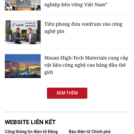
CHƯƠNG TRÌNH OCOP - MỖI XÃ
nghiệp bền vững Việt Nam”
MỘT SẢN PHẨM
Tiên phong đưa vonfram vào công
RADIO
nghệ pin
MEDIA CENTER
E-Magazine
Masan High-Tech Materials cung cấp
vật liệu công nghệ cao hàng đầu thế
Video
giới
Media Chính trị
XEM THÊM
Media Kinh tế
Media Văn hóa
WEBSITE LIÊN KẾT
Media Xã hội
Cổng thông tin điện tử Đảng
Báo điện tử Chính phủ