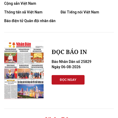
Media Pháp luật
Cộng sản Việt Nam
Thông tấn xã Việt Nam
Đài Tiếng nói Việt Nam
Media Du lịch
Báo điện tử Quân đội nhân dân
Media Thế giới
Media Thể thao
Media Giáo dục
ĐỌC BÁO IN
Media Y tế
Báo Nhân Dân số 25829
Ngày 06-08-2026
Media Khoa học - Công nghệ
ĐỌC NGAY
Media Môi trường
Ảnh
Infographic