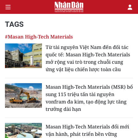
TAGS
#Masan High-Tech Materials
CHÍNH TRỊ
Từ tài nguyên Việt Nam đến đối tác
quốc tế: Masan High-Tech Materials
KINH TẾ
mở rộng vai trò trong chuỗi cung
ứng vật liệu chiến lược toàn cầu
VĂN HÓA
XÃ HỘI
Masan High-Tech Materials (MSR) bổ
sung 115 triệu tấn tài nguyên
PHÁP LUẬT
vonfram đa kim, tạo động lực tăng
trưởng dài hạn
DU LỊCH
Masan High-Tech Materials đổi mới
THẾ GIỚI
vận hành, phát triển bền vững