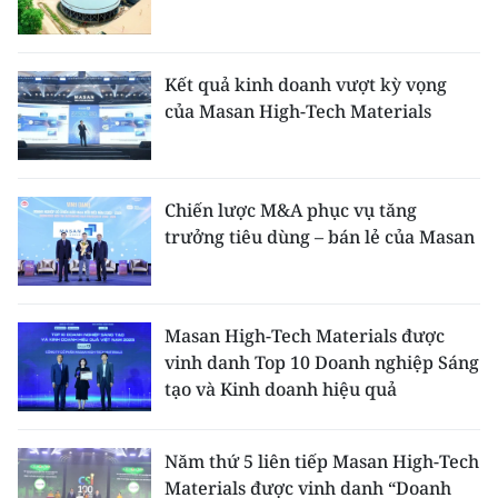
THỂ THAO
GIÁO DỤC
Kết quả kinh doanh vượt kỳ vọng
của Masan High-Tech Materials
Y TẾ
KHOA HỌC - CÔNG NGHỆ
Chiến lược M&A phục vụ tăng
trưởng tiêu dùng – bán lẻ của Masan
MÔI TRƯỜNG
BẠN ĐỌC
Masan High-Tech Materials được
KIỂM CHỨNG THÔNG TIN
vinh danh Top 10 Doanh nghiệp Sáng
tạo và Kinh doanh hiệu quả
TRI THỨC CHUYÊN SÂU
54 DÂN TỘC VIỆT NAM
Năm thứ 5 liên tiếp Masan High-Tech
Materials được vinh danh “Doanh