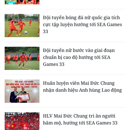
CHUYÊN ĐỀ
Đội tuyển bóng đá nữ quốc gia tích
cực tập luyện hướng tới SEA Games
CÁC CHUYÊN TRANG
33
VỀ BÁO NHÂN DÂN
Đội tuyển nữ bước vào giai đoạn
chuẩn bị cao độ hướng tới SEA
THỜI NAY
Games 33
NHÂN DÂN CUỐI TUẦN
Huấn luyện viên Mai Đức Chung
NHÂN DÂN HẰNG THÁNG
nhận danh hiệu Anh hùng Lao động
MUA BÁO
ĐỌC BÁO IN
HLV Mai Đức Chung tri ân người
hâm mộ, hướng tới SEA Games 33