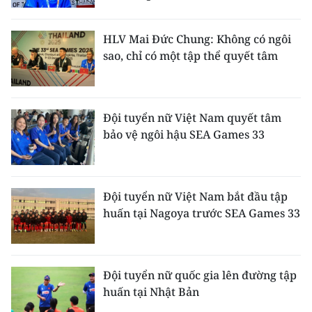
TIN MỚI
HLV Mai Đức Chung: Không có ngôi
TIN ĐỊA PHƯƠNG
sao, chỉ có một tập thể quyết tâm
Trung du và miền núi phía Bắc
Đồng bằng sông Hồng
Đội tuyển nữ Việt Nam quyết tâm
bảo vệ ngôi hậu SEA Games 33
Bắc Trung Bộ
Duyên hải Nam Trung Bộ và Tây
Nguyên
Đội tuyển nữ Việt Nam bắt đầu tập
huấn tại Nagoya trước SEA Games 33
Đông Nam Bộ
Đồng bằng sông Cửu Long
Đội tuyển nữ quốc gia lên đường tập
Chuyên trang Hà Nội
huấn tại Nhật Bản
Chuyên trang TP. Hồ Chí Minh