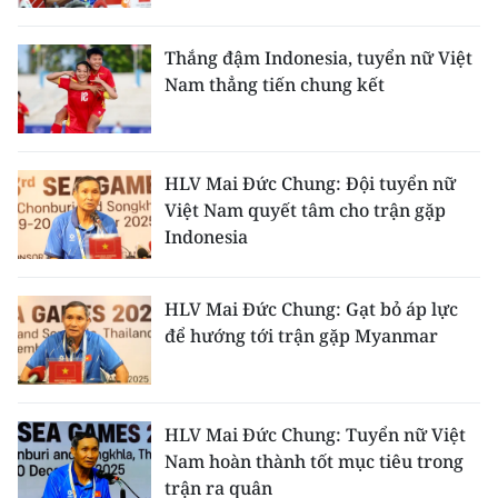
Media Pháp luật
Media Du lịch
Thắng đậm Indonesia, tuyển nữ Việt
Nam thẳng tiến chung kết
Media Thế giới
Media Thể thao
HLV Mai Đức Chung: Đội tuyển nữ
Media Giáo dục
Việt Nam quyết tâm cho trận gặp
Indonesia
Media Y tế
Media Khoa học - Công nghệ
HLV Mai Đức Chung: Gạt bỏ áp lực
để hướng tới trận gặp Myanmar
Media Môi trường
Ảnh
HLV Mai Đức Chung: Tuyển nữ Việt
Infographic
Nam hoàn thành tốt mục tiêu trong
trận ra quân