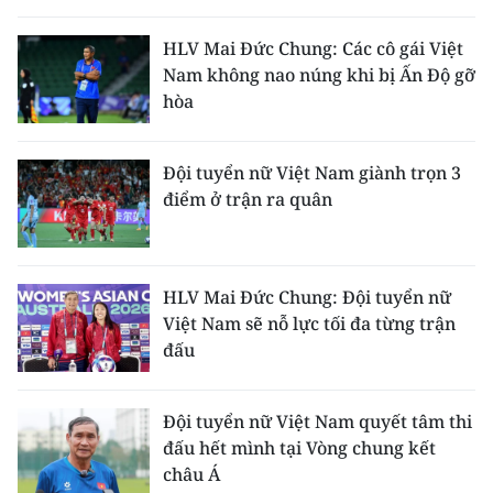
THỂ THAO
HLV Mai Đức Chung: Các cô gái Việt
Nam không nao núng khi bị Ấn Độ gỡ
GIÁO DỤC
hòa
Y TẾ
Đội tuyển nữ Việt Nam giành trọn 3
KHOA HỌC - CÔNG NGHỆ
điểm ở trận ra quân
MÔI TRƯỜNG
BẠN ĐỌC
HLV Mai Đức Chung: Đội tuyển nữ
Việt Nam sẽ nỗ lực tối đa từng trận
KIỂM CHỨNG THÔNG TIN
đấu
TRI THỨC CHUYÊN SÂU
Đội tuyển nữ Việt Nam quyết tâm thi
đấu hết mình tại Vòng chung kết
54 DÂN TỘC VIỆT NAM
châu Á