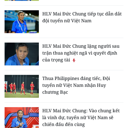
CHƯƠNG TRÌNH OCOP - MỖI XÃ
MỘT SẢN PHẨM
HLV Mai Đức Chung tiếp tục dẫn dắt
đội tuyển nữ Việt Nam
RADIO
MEDIA CENTER
HLV Mai Đức Chung lặng người sau
trận thua nghiệt ngã vì quyết định
E-Magazine
của trọng tài
Video
Thua Philippines đáng tiếc, Đội
Media Chính trị
tuyển nữ Việt Nam nhận Huy
chương Bạc
Media Kinh tế
Media Văn hóa
HLV Mai Đức Chung: Vào chung kết
là vinh dự, tuyển nữ Việt Nam sẽ
Media Xã hội
chiến đấu đến cùng