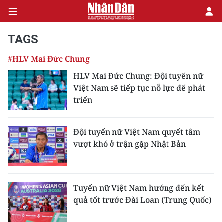
TAGS
#HLV Mai Đức Chung
CHÍNH TRỊ
HLV Mai Đức Chung: Đội tuyển nữ
Việt Nam sẽ tiếp tục nỗ lực để phát
KINH TẾ
triển
VĂN HÓA
Đội tuyển nữ Việt Nam quyết tâm
XÃ HỘI
vượt khó ở trận gặp Nhật Bản
PHÁP LUẬT
DU LỊCH
Tuyển nữ Việt Nam hướng đến kết
quả tốt trước Đài Loan (Trung Quốc)
THẾ GIỚI