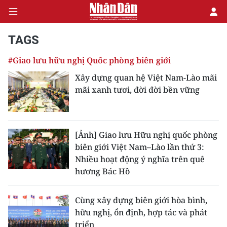
TAGS
#Giao lưu hữu nghị Quốc phòng biên giới
CHÍNH TRỊ
Xây dựng quan hệ Việt Nam-Lào mãi
mãi xanh tươi, đời đời bền vững
KINH TẾ
VĂN HÓA
[Ảnh] Giao lưu Hữu nghị quốc phòng
XÃ HỘI
biên giới Việt Nam–Lào lần thứ 3:
Nhiều hoạt động ý nghĩa trên quê
PHÁP LUẬT
hương Bác Hồ
DU LỊCH
Cùng xây dựng biên giới hòa bình,
hữu nghị, ổn định, hợp tác và phát
THẾ GIỚI
triển