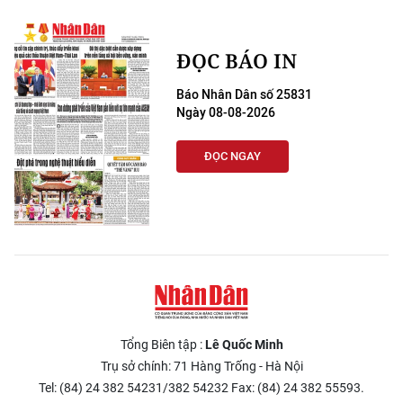
Media Pháp luật
Media Du lịch
ĐỌC BÁO IN
Media Thế giới
Báo Nhân Dân số 25831
Ngày 08-08-2026
Media Thể thao
ĐỌC NGAY
Media Giáo dục
Media Y tế
Media Khoa học - Công nghệ
Media Môi trường
Ảnh
Tổng Biên tập :
Lê Quốc Minh
Infographic
Trụ sở chính: 71 Hàng Trống - Hà Nội
Tel: (84) 24 382 54231/382 54232 Fax: (84) 24 382 55593.