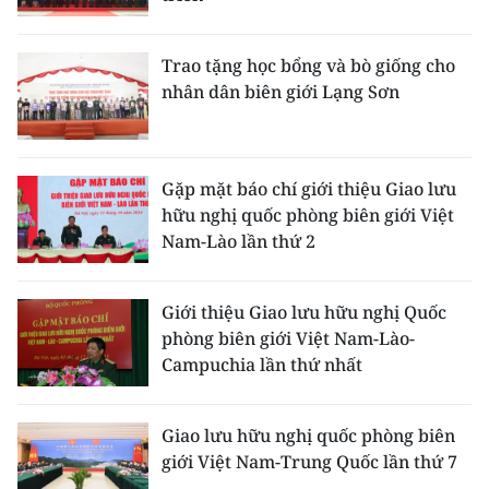
THỂ THAO
Trao tặng học bổng và bò giống cho
GIÁO DỤC
nhân dân biên giới Lạng Sơn
Y TẾ
KHOA HỌC - CÔNG NGHỆ
Gặp mặt báo chí giới thiệu Giao lưu
hữu nghị quốc phòng biên giới Việt
MÔI TRƯỜNG
Nam-Lào lần thứ 2
BẠN ĐỌC
Giới thiệu Giao lưu hữu nghị Quốc
phòng biên giới Việt Nam-Lào-
KIỂM CHỨNG THÔNG TIN
Campuchia lần thứ nhất
TRI THỨC CHUYÊN SÂU
Giao lưu hữu nghị quốc phòng biên
54 DÂN TỘC VIỆT NAM
giới Việt Nam-Trung Quốc lần thứ 7