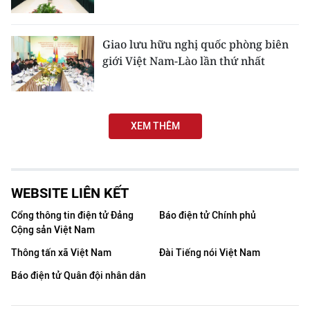
CHƯƠNG TRÌNH OCOP - MỖI XÃ
MỘT SẢN PHẨM
Giao lưu hữu nghị quốc phòng biên
giới Việt Nam-Lào lần thứ nhất
RADIO
MEDIA CENTER
XEM THÊM
E-Magazine
Video
WEBSITE LIÊN KẾT
Media Chính trị
Cổng thông tin điện tử Đảng
Báo điện tử Chính phủ
Media Kinh tế
Cộng sản Việt Nam
Thông tấn xã Việt Nam
Media Văn hóa
Đài Tiếng nói Việt Nam
Báo điện tử Quân đội nhân dân
Media Xã hội