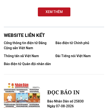
THỂ THAO
XEM THÊM
GIÁO DỤC
Y TẾ
WEBSITE LIÊN KẾT
KHOA HỌC - CÔNG NGHỆ
Cổng thông tin điện tử Đảng
Báo điện tử Chính phủ
Cộng sản Việt Nam
MÔI TRƯỜNG
Thông tấn xã Việt Nam
Đài Tiếng nói Việt Nam
BẠN ĐỌC
Báo điện tử Quân đội nhân dân
KIỂM CHỨNG THÔNG TIN
TRI THỨC CHUYÊN SÂU
ĐỌC BÁO IN
54 DÂN TỘC VIỆT NAM
Báo Nhân Dân số 25830
Ngày 07-08-2026