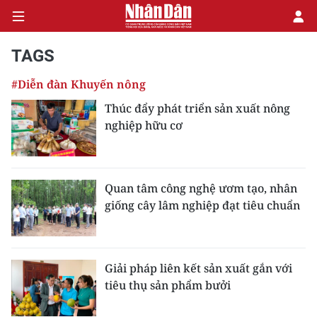
TAGS
#Diễn đàn Khuyến nông
CHÍNH TRỊ
Thúc đẩy phát triển sản xuất nông
nghiệp hữu cơ
KINH TẾ
VĂN HÓA
Quan tâm công nghệ ươm tạo, nhân
XÃ HỘI
giống cây lâm nghiệp đạt tiêu chuẩn
PHÁP LUẬT
DU LỊCH
Giải pháp liên kết sản xuất gắn với
tiêu thụ sản phẩm bưởi
THẾ GIỚI