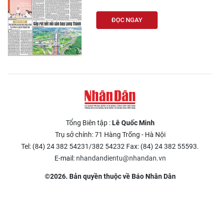
CHƯƠNG TRÌNH OCOP - MỖI XÃ
MỘT SẢN PHẨM
ĐỌC NGAY
RADIO
MEDIA CENTER
E-Magazine
Video
Tổng Biên tập :
Lê Quốc Minh
Trụ sở chính: 71 Hàng Trống - Hà Nội
Media Chính trị
Tel: (84) 24 382 54231/382 54232 Fax: (84) 24 382 55593.
Media Kinh tế
E-mail:
nhandandientu@nhandan.vn
©2026. Bản quyền thuộc về Báo Nhân Dân
Media Văn hóa
Media Xã hội