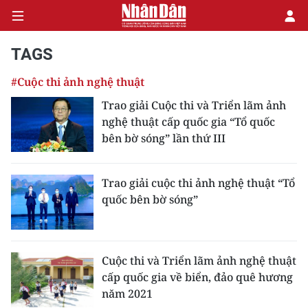
TAGS
#Cuộc thi ảnh nghệ thuật
CHÍNH TRỊ
Trao giải Cuộc thi và Triển lãm ảnh
nghệ thuật cấp quốc gia “Tổ quốc
KINH TẾ
bên bờ sóng” lần thứ III
VĂN HÓA
Trao giải cuộc thi ảnh nghệ thuật “Tổ
XÃ HỘI
quốc bên bờ sóng”
PHÁP LUẬT
DU LỊCH
Cuộc thi và Triển lãm ảnh nghệ thuật
cấp quốc gia về biển, đảo quê hương
THẾ GIỚI
năm 2021