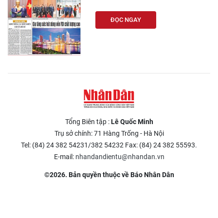
CHƯƠNG TRÌNH OCOP - MỖI XÃ
MỘT SẢN PHẨM
ĐỌC NGAY
RADIO
MEDIA CENTER
E-Magazine
Video
Tổng Biên tập :
Lê Quốc Minh
Trụ sở chính: 71 Hàng Trống - Hà Nội
Media Chính trị
Tel: (84) 24 382 54231/382 54232 Fax: (84) 24 382 55593.
Media Kinh tế
E-mail:
nhandandientu@nhandan.vn
©2026. Bản quyền thuộc về Báo Nhân Dân
Media Văn hóa
Media Xã hội