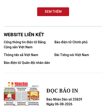
THỂ THAO
XEM THÊM
GIÁO DỤC
Y TẾ
WEBSITE LIÊN KẾT
KHOA HỌC - CÔNG NGHỆ
Cổng thông tin điện tử Đảng
Báo điện tử Chính phủ
Cộng sản Việt Nam
MÔI TRƯỜNG
Thông tấn xã Việt Nam
Đài Tiếng nói Việt Nam
BẠN ĐỌC
Báo điện tử Quân đội nhân dân
KIỂM CHỨNG THÔNG TIN
TRI THỨC CHUYÊN SÂU
ĐỌC BÁO IN
54 DÂN TỘC VIỆT NAM
Báo Nhân Dân số 25829
Ngày 06-08-2026