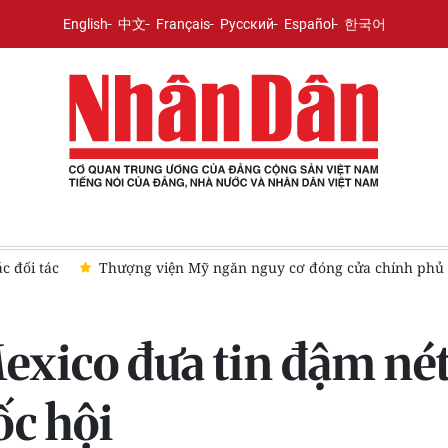
English
中文
Français
Русский
Español
한국어
c đối tác
Thượng viện Mỹ ngăn nguy cơ đóng cửa chính phủ
exico đưa tin đậm né
ốc hội