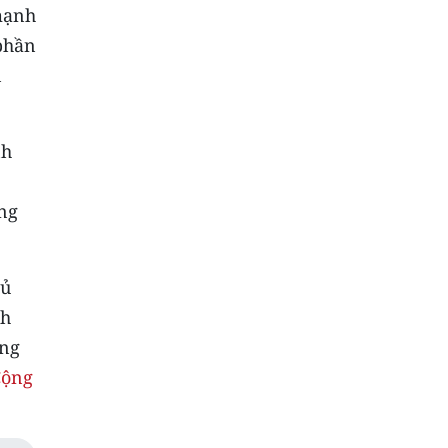
 mạnh
phần
n
nh
ong
hủ
ch
ông
Cộng