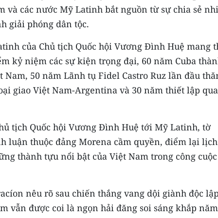
m và các nước Mỹ Latinh bắt nguồn từ sự chia sẻ nh
h giải phóng dân tộc.
atinh của Chủ tịch Quốc hội Vương Đình Huệ mang 
iểm kỷ niệm các sự kiện trọng đại, 60 năm Cuba thà
t Nam, 50 năm Lãnh tụ Fidel Castro Ruz lần đầu th
oại giao Việt Nam-Argentina và 30 năm thiết lập qu
ủ tịch Quốc hội Vương Đình Huệ tới Mỹ Latinh, tờ
h luận thuộc đảng Morena cầm quyền, điểm lại lịch
ng thành tựu nổi bật của Việt Nam trong công cuộc
acíon nêu rõ sau chiến thắng vang dội giành độc lập
am vẫn được coi là ngọn hải đăng soi sáng khắp năm