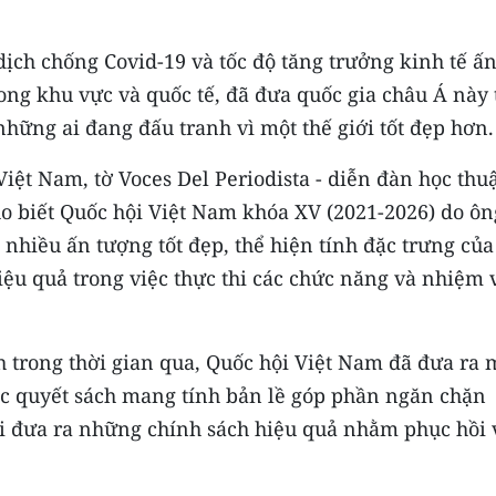
ịch chống Covid-19 và tốc độ tăng trưởng kinh tế ấ
rong khu vực và quốc tế, đã đưa quốc gia châu Á này 
hững ai đang đấu tranh vì một thế giới tốt đẹp hơn.
 Việt Nam, tờ Voces Del Periodista - diễn đàn học thu
ho biết Quốc hội Việt Nam khóa XV (2021-2026) do ôn
nhiều ấn tượng tốt đẹp, thể hiện tính đặc trưng củ
iệu quả trong việc thực thi các chức năng và nhiệm 
h trong thời gian qua, Quốc hội Việt Nam đã đưa ra 
các quyết sách mang tính bản lề góp phần ngăn chặn
ời đưa ra những chính sách hiệu quả nhằm phục hồi 