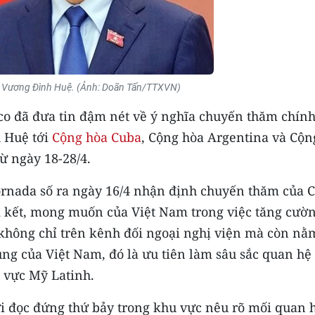
i Vương Đình Huệ. (Ảnh: Doãn Tấn/TTXVN)
ico đã đưa tin đậm nét về ý nghĩa chuyến thăm chín
h Huệ tới
Cộng hòa Cuba
, Cộng hòa Argentina và Cộn
ừ ngày 18-28/4.
ornada số ra ngày 16/4 nhận định chuyến thăm của 
m kết, mong muốn của Việt Nam trong việc tăng cườ
 không chỉ trên kênh đối ngoại nghị viện mà còn nằ
ung của Việt Nam, đó là ưu tiên làm sâu sắc quan hệ
u vực Mỹ Latinh.
i đọc đứng thứ bảy trong khu vực nêu rõ mối quan 