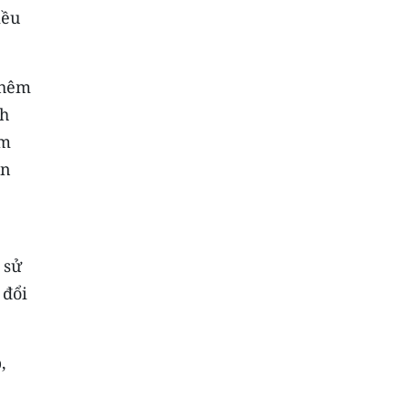
iều
thêm
nh
ăm
an
 sử
 đổi
,