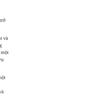
n
trở
ật và
g
a một
vụ
một
và