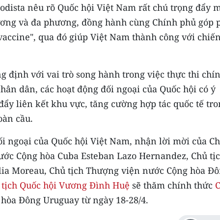
riodista nêu rõ Quốc hội Việt Nam rất chú trọng đẩy
ương và đa phương, đồng hành cùng Chính phủ góp 
vaccine", qua đó giúp Việt Nam thành công với chiế
g định với vai trò song hành trong việc thực thi chí
hân dân, các hoạt động đối ngoại của Quốc hội có ý
ẩy liên kết khu vực, tăng cường hợp tác quốc tế tr
oàn cầu.
ối ngoại của Quốc hội Việt Nam, nhận lời mời của C
ước Cộng hòa Cuba Esteban Lazo Hernandez, Chủ tị
lia Moreau, Chủ tịch Thượng viện nước Cộng hòa Đ
 tịch Quốc hội Vương Đình Huệ
sẽ thăm chính thức
 hòa Đông Uruguay từ ngày 18-28/4.