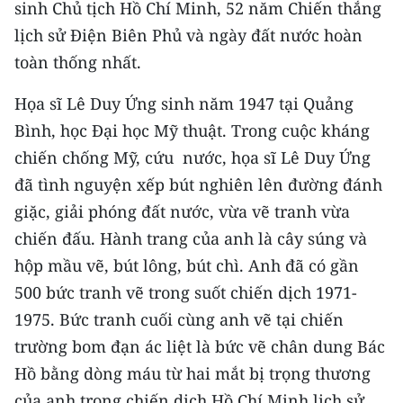
sinh Chủ tịch Hồ Chí Minh, 52 năm Chiến thắng
THỂ THAO
lịch sử Ðiện Biên Phủ và ngày đất nước hoàn
toàn thống nhất.
GIÁO DỤC
Họa sĩ Lê Duy Ứng sinh năm 1947 tại Quảng
Y TẾ
Bình, học Ðại học Mỹ thuật. Trong cuộc kháng
KHOA HỌC - CÔNG NGHỆ
chiến chống Mỹ, cứu nước, họa sĩ Lê Duy Ứng
đã tình nguyện xếp bút nghiên lên đường đánh
MÔI TRƯỜNG
giặc, giải phóng đất nước, vừa vẽ tranh vừa
chiến đấu. Hành trang của anh là cây súng và
BẠN ĐỌC
hộp mầu vẽ, bút lông, bút chì. Anh đã có gần
KIỂM CHỨNG THÔNG TIN
500 bức tranh vẽ trong suốt chiến dịch 1971-
1975. Bức tranh cuối cùng anh vẽ tại chiến
TRI THỨC CHUYÊN SÂU
trường bom đạn ác liệt là bức vẽ chân dung Bác
54 DÂN TỘC VIỆT NAM
Hồ bằng dòng máu từ hai mắt bị trọng thương
của anh trong chiến dịch Hồ Chí Minh lịch sử,