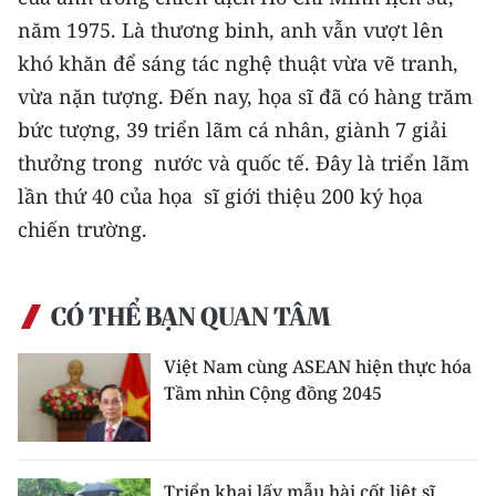
CHƯƠNG TRÌNH OCOP - MỖI XÃ
năm 1975. Là thương binh, anh vẫn vượt lên
MỘT SẢN PHẨM
khó khăn để sáng tác nghệ thuật vừa vẽ tranh,
vừa nặn tượng. Ðến nay, họa sĩ đã có hàng trăm
RADIO
bức tượng, 39 triển lãm cá nhân, giành 7 giải
MEDIA CENTER
thưởng trong nước và quốc tế. Ðây là triển lãm
lần thứ 40 của họa sĩ giới thiệu 200 ký họa
E-Magazine
chiến trường.
Video
Media Chính trị
CÓ THỂ BẠN QUAN TÂM
Media Kinh tế
Việt Nam cùng ASEAN hiện thực hóa
Tầm nhìn Cộng đồng 2045
Media Văn hóa
Media Xã hội
Triển khai lấy mẫu hài cốt liệt sĩ