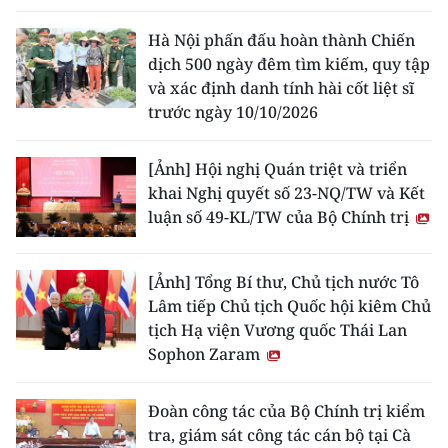
ENGLISH
Hà Nội phấn đấu hoàn thành Chiến
中文
dịch 500 ngày đêm tìm kiếm, quy tập
và xác định danh tính hài cốt liệt sĩ
FRANÇAIS
trước ngày 10/10/2026
РУССКИЙ
[Ảnh] Hội nghị Quán triệt và triển
khai Nghị quyết số 23-NQ/TW và Kết
ESPAÑOL
luận số 49-KL/TW của Bộ Chính trị
한국어
[Ảnh] Tổng Bí thư, Chủ tịch nước Tô
Lâm tiếp Chủ tịch Quốc hội kiêm Chủ
tịch Hạ viện Vương quốc Thái Lan
Sophon Zaram
Đoàn công tác của Bộ Chính trị kiểm
tra, giám sát công tác cán bộ tại Cà