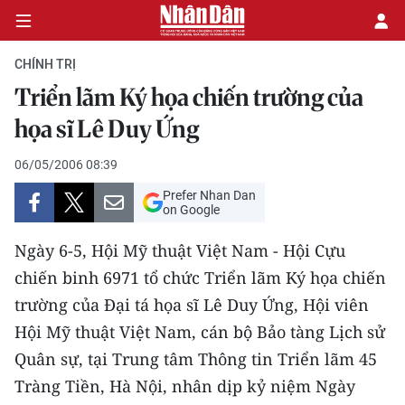
CHÍNH TRỊ
Triển lãm Ký họa chiến trường của
CHÍNH TRỊ
họa sĩ Lê Duy Ứng
KINH TẾ
06/05/2006 08:39
Prefer Nhan Dan
VĂN HÓA
on Google
Ngày 6-5, Hội Mỹ thuật Việt Nam - Hội Cựu
XÃ HỘI
chiến binh 6971 tổ chức Triển lãm Ký họa chiến
PHÁP LUẬT
trường của Ðại tá họa sĩ Lê Duy Ứng, Hội viên
Hội Mỹ thuật Việt Nam, cán bộ Bảo tàng Lịch sử
DU LỊCH
Quân sự, tại Trung tâm Thông tin Triển lãm 45
THẾ GIỚI
Tràng Tiền, Hà Nội, nhân dịp kỷ niệm Ngày