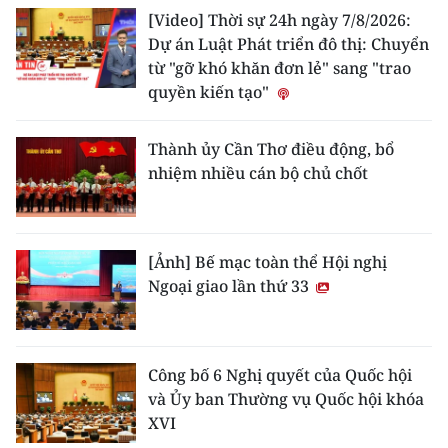
[Video] Thời sự 24h ngày 7/8/2026:
CHUYÊN ĐỀ
Dự án Luật Phát triển đô thị: Chuyển
từ "gỡ khó khăn đơn lẻ" sang "trao
CÁC CHUYÊN TRANG
quyền kiến tạo"
Thành ủy Cần Thơ điều động, bổ
VỀ BÁO NHÂN DÂN
nhiệm nhiều cán bộ chủ chốt
THỜI NAY
NHÂN DÂN CUỐI TUẦN
[Ảnh] Bế mạc toàn thể Hội nghị
Ngoại giao lần thứ 33
NHÂN DÂN HẰNG THÁNG
MUA BÁO
Công bố 6 Nghị quyết của Quốc hội
ĐỌC BÁO IN
và Ủy ban Thường vụ Quốc hội khóa
XVI