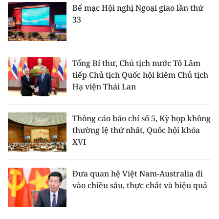
Bế mạc Hội nghị Ngoại giao lần thứ
TIN MỚI
33
TIN ĐỊA PHƯƠNG
Trung du và miền núi phía Bắc
Tổng Bí thư, Chủ tịch nước Tô Lâm
tiếp Chủ tịch Quốc hội kiêm Chủ tịch
Đồng bằng sông Hồng
Hạ viện Thái Lan
Bắc Trung Bộ
Thông cáo báo chí số 5, Kỳ họp không
Duyên hải Nam Trung Bộ và Tây
thường lệ thứ nhất, Quốc hội khóa
Nguyên
XVI
Đông Nam Bộ
Đưa quan hệ Việt Nam-Australia đi
Đồng bằng sông Cửu Long
vào chiều sâu, thực chất và hiệu quả
Chuyên trang Hà Nội
Chuyên trang TP. Hồ Chí Minh