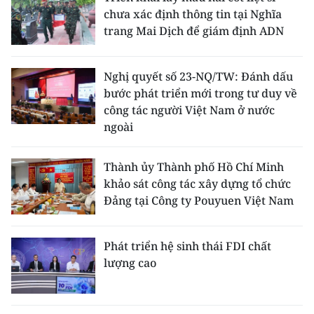
Media Pháp luật
chưa xác định thông tin tại Nghĩa
trang Mai Dịch để giám định ADN
Media Du lịch
Media Thế giới
Nghị quyết số 23-NQ/TW: Đánh dấu
bước phát triển mới trong tư duy về
Media Thể thao
công tác người Việt Nam ở nước
ngoài
Media Giáo dục
Media Y tế
Thành ủy Thành phố Hồ Chí Minh
khảo sát công tác xây dựng tổ chức
Media Khoa học - Công nghệ
Đảng tại Công ty Pouyuen Việt Nam
Media Môi trường
Phát triển hệ sinh thái FDI chất
Ảnh
lượng cao
Infographic