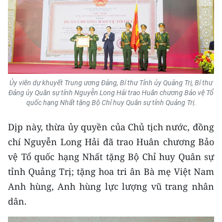
CHUYÊN ĐỀ
CÁC CHUYÊN TRANG
VỀ BÁO NHÂN DÂN
Ủy viên dự khuyết Trung ương Đảng, Bí thư Tỉnh ủy Quảng Trị, Bí thư
Đảng ủy Quân sự tỉnh Nguyễn Long Hải trao Huân chương Bảo vệ Tổ
THỜI NAY
quốc hạng Nhất tặng Bộ Chỉ huy Quân sự tỉnh Quảng Trị.
NHÂN DÂN CUỐI TUẦN
Dịp này, thừa ủy quyền của Chủ tịch nước, đồng
chí Nguyễn Long Hải đã trao Huân chương Bảo
NHÂN DÂN HẰNG THÁNG
vệ Tổ quốc hạng Nhất tặng Bộ Chỉ huy Quân sự
tỉnh Quảng Trị; tặng hoa tri ân Bà mẹ Việt Nam
MUA BÁO
Anh hùng, Anh hùng lực lượng vũ trang nhân
ĐỌC BÁO IN
dân.