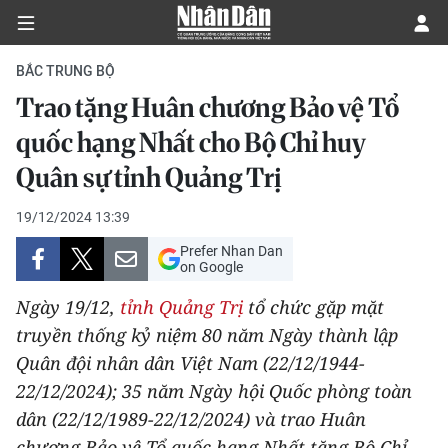
BẮC TRUNG BỘ
Trao tặng Huân chương Bảo vệ Tổ
CHÍNH TRỊ
quốc hạng Nhất cho Bộ Chỉ huy
Quân sự tỉnh Quảng Trị
KINH TẾ
19/12/2024 13:39
VĂN HÓA
Prefer Nhan Dan
on Google
XÃ HỘI
Ngày 19/12,
tỉnh Quảng Trị
tổ chức gặp mặt
PHÁP LUẬT
truyền thống kỷ niệm 80 năm Ngày thành lập
Quân đội nhân dân Việt Nam (22/12/1944-
DU LỊCH
22/12/2024); 35 năm Ngày hội Quốc phòng toàn
dân (22/12/1989-22/12/2024) và trao Huân
THẾ GIỚI
chương Bảo vệ Tổ quốc hạng Nhất tặng Bộ Chỉ