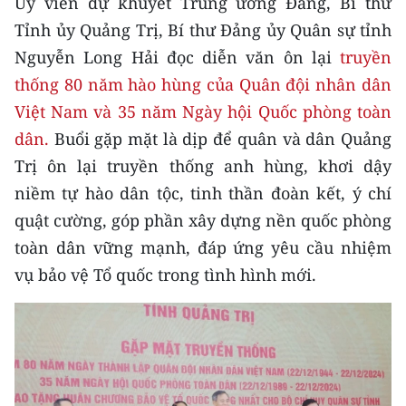
Ủy viên dự khuyết Trung ương Đảng, Bí thư
CHƯƠNG TRÌNH OCOP - MỖI XÃ
Tỉnh ủy Quảng Trị, Bí thư Đảng ủy Quân sự tỉnh
MỘT SẢN PHẨM
Nguyễn Long Hải đọc diễn văn ôn lại
truyền
thống 80 năm hào hùng của Quân đội nhân dân
RADIO
Việt Nam và 35 năm Ngày hội Quốc phòng toàn
MEDIA CENTER
dân.
Buổi gặp mặt là dịp để quân và dân Quảng
Trị ôn lại truyền thống anh hùng, khơi dậy
E-Magazine
niềm tự hào dân tộc, tinh thần đoàn kết, ý chí
Video
quật cường, góp phần xây dựng nền quốc phòng
toàn dân vững mạnh, đáp ứng yêu cầu nhiệm
Media Chính trị
vụ bảo vệ Tổ quốc trong tình hình mới.
Media Kinh tế
Media Văn hóa
Media Xã hội