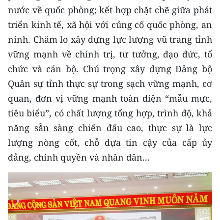
TIN MỚI
nước về quốc phòng; kết hợp chặt chẽ giữa phát
triển kinh tế, xã hội với củng cố quốc phòng, an
TIN ĐỊA PHƯƠNG
ninh. Chăm lo xây dựng lực lượng vũ trang tỉnh
vững mạnh về chính trị, tư tưởng, đạo đức, tổ
Trung du và miền núi phía Bắc
chức và cán bộ. Chú trọng xây dựng Đảng bộ
Đồng bằng sông Hồng
Quân sự tỉnh thực sự trong sạch vững mạnh, cơ
quan, đơn vị vững mạnh toàn diện “mẫu mực,
Bắc Trung Bộ
tiêu biểu”, có chất lượng tổng hợp, trình độ, khả
Duyên hải Nam Trung Bộ và Tây
năng sẵn sàng chiến đấu cao, thực sự là lực
Nguyên
lượng nòng cốt, chỗ dựa tin cậy của cấp ủy
Đông Nam Bộ
đảng, chính quyền và nhân dân...
Đồng bằng sông Cửu Long
Chuyên trang Hà Nội
Chuyên trang TP. Hồ Chí Minh