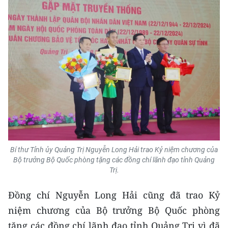
ENGLISH
中文
FRANÇAIS
РУССКИЙ
ESPAÑOL
한국어
Bí thư Tỉnh ủy Quảng Trị Nguyễn Long Hải trao Kỷ niệm chương của
Bộ trưởng Bộ Quốc phòng tặng các đồng chí lãnh đạo tỉnh Quảng
Trị.
Đồng chí Nguyễn Long Hải cũng đã trao Kỷ
niệm chương của Bộ trưởng Bộ Quốc phòng
tặng các đồng chí lãnh đạo tỉnh Quảng Trị vì đã