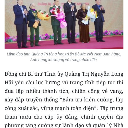
Media Pháp luật
Media Du lịch
Media Thế giới
Media Thể thao
Media Giáo dục
Lãnh đạo tỉnh Quảng Trị tặng hoa tri ân Bà Mẹ Việt Nam Anh hùng,
Anh hùng lực lượng vũ trang nhân dân.
Media Y tế
Đồng chí Bí thư Tỉnh ủy Quảng Trị Nguyễn Long
Media Khoa học - Công nghệ
Hải yêu cầu lực lượng vũ trang tỉnh tiếp tục thi
Media Môi trường
đua lập nhiều thành tích, chiến công vẻ vang,
xây đắp truyền thống “Bám trụ kiên cường, lập
Ảnh
công xuất sắc, vững mạnh toàn diện”. Tập trung
Infographic
tham mưu cho cấp ủy đảng, chính quyền địa
phương tăng cường sự lãnh đạo và quản lý Nhà