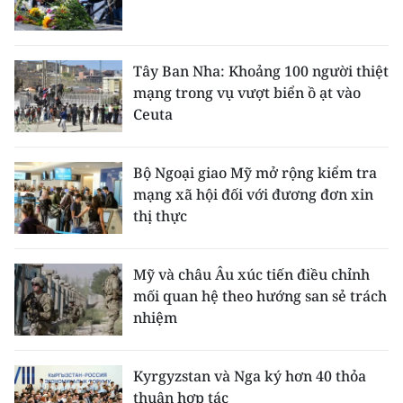
CHUYÊN ĐỀ
Tây Ban Nha: Khoảng 100 người thiệt
CÁC CHUYÊN TRANG
mạng trong vụ vượt biển ồ ạt vào
Ceuta
VỀ BÁO NHÂN DÂN
Bộ Ngoại giao Mỹ mở rộng kiểm tra
THỜI NAY
mạng xã hội đối với đương đơn xin
thị thực
NHÂN DÂN CUỐI TUẦN
NHÂN DÂN HẰNG THÁNG
Mỹ và châu Âu xúc tiến điều chỉnh
mối quan hệ theo hướng san sẻ trách
MUA BÁO
nhiệm
ĐỌC BÁO IN
Kyrgyzstan và Nga ký hơn 40 thỏa
thuận hợp tác