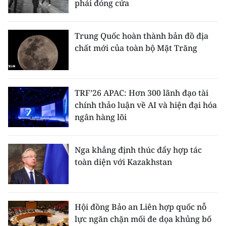
phải đóng cửa
Media Pháp luật
Media Du lịch
Trung Quốc hoàn thành bản đồ địa
chất mới của toàn bộ Mặt Trăng
Media Thế giới
Media Thể thao
Media Giáo dục
TRF’26 APAC: Hơn 300 lãnh đạo tài
chính thảo luận về AI và hiện đại hóa
Media Y tế
ngân hàng lõi
Media Khoa học - Công nghệ
Nga khẳng định thúc đẩy hợp tác
Media Môi trường
toàn diện với Kazakhstan
Ảnh
Infographic
Hội đồng Bảo an Liên hợp quốc nỗ
lực ngăn chặn mối đe dọa khủng bố