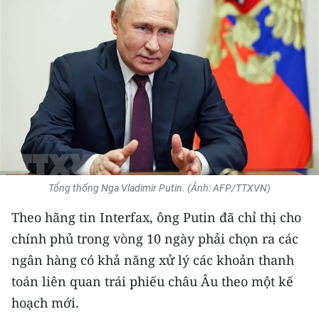
THỂ THAO
GIÁO DỤC
Y TẾ
KHOA HỌC - CÔNG NGHỆ
MÔI TRƯỜNG
BẠN ĐỌC
Tổng thống Nga Vladimir Putin. (Ảnh: AFP/TTXVN)
Theo hãng tin Interfax, ông Putin đã chỉ thị cho
KIỂM CHỨNG THÔNG TIN
chính phủ trong vòng 10 ngày phải chọn ra các
TRI THỨC CHUYÊN SÂU
ngân hàng có khả năng xử lý các khoản thanh
toán liên quan trái phiếu châu Âu theo một kế
54 DÂN TỘC VIỆT NAM
hoạch mới.