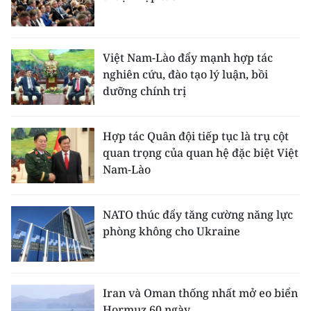
ENGLISH
中文
Việt Nam-Lào đẩy mạnh hợp tác
nghiên cứu, đào tạo lý luận, bồi
FRANÇAIS
dưỡng chính trị
РУССКИЙ
Hợp tác Quân đội tiếp tục là trụ cột
ESPAÑOL
quan trọng của quan hệ đặc biệt Việt
Nam-Lào
한국어
NATO thúc đẩy tăng cường năng lực
phòng không cho Ukraine
Iran và Oman thống nhất mở eo biển
Hormuz 60 ngày