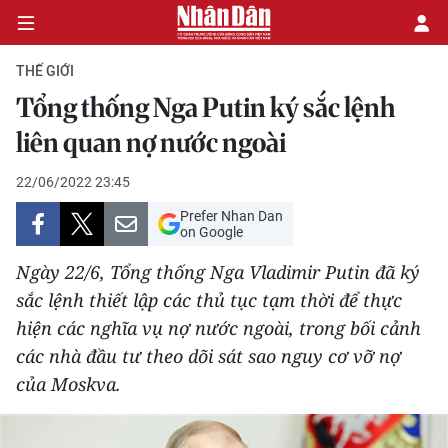
THẾ GIỚI
Tổng thống Nga Putin ký sắc lệnh
CHÍNH TRỊ
liên quan nợ nước ngoài
KINH TẾ
22/06/2022 23:45
Prefer Nhan Dan
VĂN HÓA
on Google
Ngày 22/6, Tổng thống Nga Vladimir Putin đã ký
XÃ HỘI
sắc lệnh thiết lập các thủ tục tạm thời để thực
hiện các nghĩa vụ nợ nước ngoài, trong bối cảnh
PHÁP LUẬT
các nhà đầu tư theo dõi sát sao nguy cơ vỡ nợ
DU LỊCH
của Moskva.
THẾ GIỚI