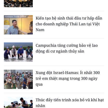
TIN MỚI
TIN ĐỊA PHƯƠNG
Kiến tạo hệ sinh thái đầu tư hấp dẫn
cho doanh nghiệp Thái Lan tại Việt
Trung du và miền núi phía Bắc
Nam
Đồng bằng sông Hồng
Campuchia tăng cường bảo vệ lao
Bắc Trung Bộ
động di cư ngành thủy sản
Duyên hải Nam Trung Bộ và Tây
Nguyên
Xung đột Israel-Hamas: Ít nhất 300
Đông Nam Bộ
trẻ em thiệt mạng trong 300 ngày
qua
Đồng bằng sông Cửu Long
Chuyên trang Hà Nội
Thúc đẩy tiến trình xóa bỏ vũ khí hạt
nhân
Chuyên trang TP. Hồ Chí Minh