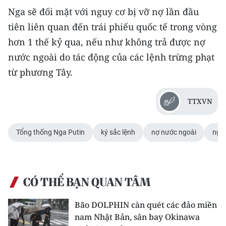
CHƯƠNG TRÌNH OCOP - MỖI XÃ
Nga sẽ đối mặt với nguy cơ bị vỡ nợ lần đầu
MỘT SẢN PHẨM
tiên liên quan đến trái phiếu quốc tế trong vòng
hơn 1 thế kỷ qua, nếu như không trả được nợ
RADIO
nước ngoài do tác động của các lệnh trừng phạt
từ phương Tây.
MEDIA CENTER
E-Magazine
TTXVN
Video
Tổng thống Nga Putin
ký sắc lệnh
nợ nước ngoài
nguy
Media Chính trị
Media Kinh tế
CÓ THỂ BẠN QUAN TÂM
Media Văn hóa
Bão DOLPHIN càn quét các đảo miền
Media Xã hội
nam Nhật Bản, sân bay Okinawa