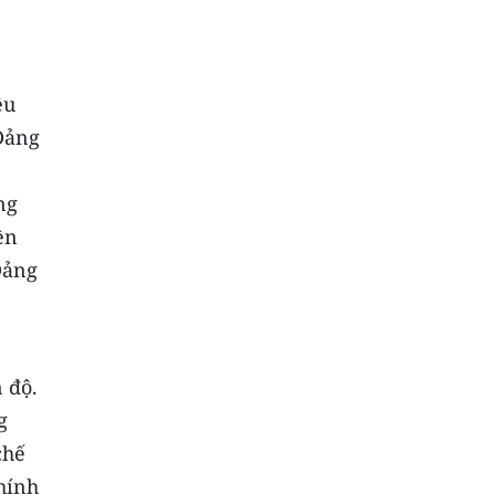
êu
Đảng
ng
ền
Đảng
 độ.
g
chế
hính