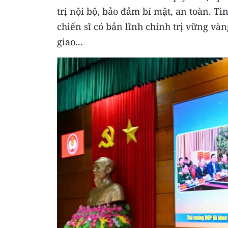
trị nội bộ, bảo đảm bí mật, an toàn. Tì
chiến sĩ có bản lĩnh chính trị vững v
giao...