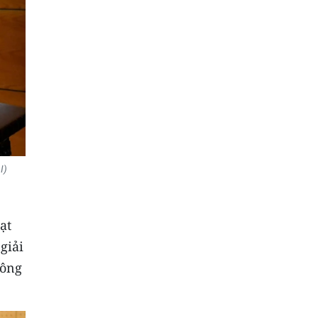
I)
ạt
giải
công