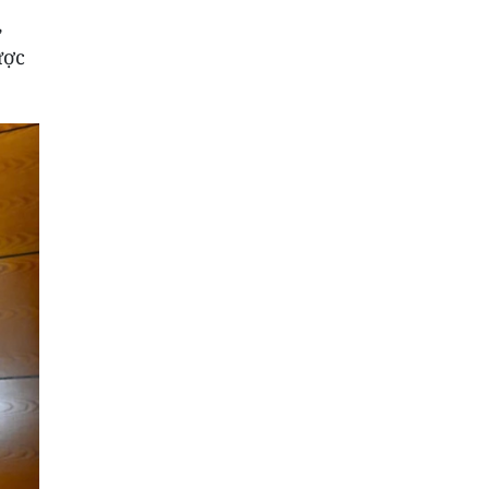
,
ược