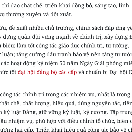
 chỉ đạo chặt chẽ, triển khai đồng bộ, sáng tạo, linh
vụ thường xuyên và đột xuất.
ứu, đề xuất nhiều chủ trương, chính sách đáp ứng y
y dựng quân đội vững mạnh về chính trị, xây dựng 
iểu; làm tốt công tác giáo dục chính trị, tư tưởng,
ư luận; tăng cường đấu tranh bảo vệ nền tảng tư tưở
g các hoạt động kỷ niệm 50 năm Ngày Giải phóng mi
hức tốt
đại hội đảng bộ các cấp
và chuẩn bị Đại hội 
công tác chính trị trong các nhiệm vụ, nhất là trong
hặt chẽ, chất lượng, hiệu quả, đúng nguyên tắc, tiến
h kỷ luật Đảng, giữ vững kỷ luật, kỷ cương. Tập trun
ầu nhiệm vụ, phù hợp với điều chỉnh tổ chức, biên 
ương hai cấp. Triển khai hiệu quả công tác bảo vệ c