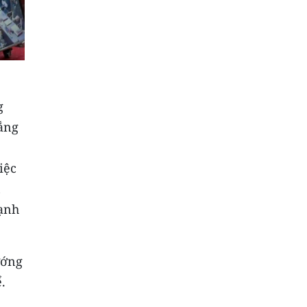
g
hắng
iệc
n
mạnh
ướng
.