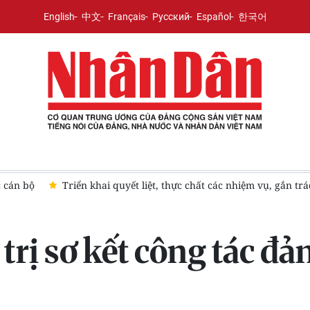
English
中文
Français
Русский
Español
한국어
ực chất các nhiệm vụ, gắn trách nhiệm người đứng đầu
Đổi mớ
rị sơ kết công tác đả