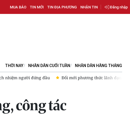
MUA BÁO
TIN MỚI
TIN ĐỊA PHƯƠNG
NHẬN TIN
Đăng nhập
THỜI NAY
NHÂN DÂN CUỐI TUẦN
NHÂN DÂN HẰNG THÁNG
i phương thức lãnh đạo, cầm quyền của Đảng: Từ tư duy đến hàn
ng, công tác