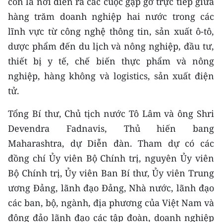
còn là nơi diễn ra các cuộc gặp gỡ trực tiếp giữa
CHƯƠNG TRÌNH OCOP - MỖI XÃ
hàng trăm doanh nghiệp hai nước trong các
MỘT SẢN PHẨM
lĩnh vực từ công nghệ thông tin, sản xuất ô-tô,
dược phẩm đến du lịch và nông nghiệp, đầu tư,
RADIO
thiết bị y tế, chế biến thực phẩm và nông
MEDIA CENTER
nghiệp, hàng không và logistics, sản xuất điện
tử.
E-Magazine
Tổng Bí thư, Chủ tịch nước Tô Lâm và ông Shri
Video
Devendra Fadnavis, Thủ hiến bang
Media Chính trị
Maharashtra, dự Diễn đàn. Tham dự có các
đồng chí Ủy viên Bộ Chính trị, nguyên Ủy viên
Media Kinh tế
Bộ Chính trị, Ủy viên Ban Bí thư, Ủy viên Trung
Media Văn hóa
ương Đảng, lãnh đạo Đảng, Nhà nước, lãnh đạo
các ban, bộ, ngành, địa phương của Việt Nam và
Media Xã hội
đông đảo lãnh đạo các tập đoàn, doanh nghiệp