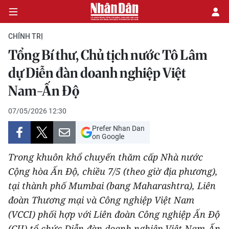
CHÍNH TRỊ
Tổng Bí thư, Chủ tịch nước Tô Lâm
CHÍNH TRỊ
dự Diễn đàn doanh nghiệp Việt
Nam-Ấn Độ
KINH TẾ
07/05/2026 12:30
VĂN HÓA
Prefer Nhan Dan
on Google
XÃ HỘI
Trong khuôn khổ chuyến thăm cấp Nhà nước
PHÁP LUẬT
Cộng hòa Ấn Độ, chiều 7/5 (theo giờ địa phương),
tại thành phố Mumbai (bang Maharashtra), Liên
DU LỊCH
đoàn Thương mại và Công nghiệp Việt Nam
(VCCI) phối hợp với Liên đoàn Công nghiệp Ấn Độ
THẾ GIỚI
(CII) tổ chức Diễn đàn doanh nghiệp Việt Nam-Ấn