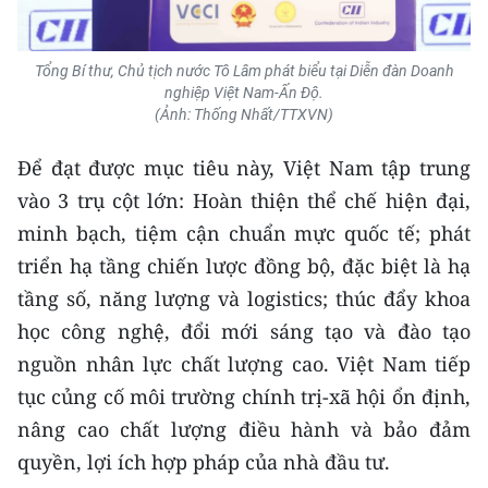
CHUYÊN ĐỀ
Tổng Bí thư, Chủ tịch nước Tô Lâm phát biểu tại Diễn đàn Doanh
nghiệp Việt Nam-Ấn Độ.
CÁC CHUYÊN TRANG
(Ảnh: Thống Nhất/TTXVN)
Để đạt được mục tiêu này, Việt Nam tập trung
VỀ BÁO NHÂN DÂN
vào 3 trụ cột lớn: Hoàn thiện thể chế hiện đại,
THỜI NAY
minh bạch, tiệm cận chuẩn mực quốc tế; phát
triển hạ tầng chiến lược đồng bộ, đặc biệt là hạ
NHÂN DÂN CUỐI TUẦN
tầng số, năng lượng và logistics; thúc đẩy khoa
NHÂN DÂN HẰNG THÁNG
học công nghệ, đổi mới sáng tạo và đào tạo
nguồn nhân lực chất lượng cao. Việt Nam tiếp
MUA BÁO
tục củng cố môi trường chính trị-xã hội ổn định,
nâng cao chất lượng điều hành và bảo đảm
ĐỌC BÁO IN
quyền, lợi ích hợp pháp của nhà đầu tư.