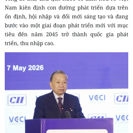
TIN MỚI
Nam kiên định con đường phát triển dựa trên
ổn định, hội nhập và đổi mới sáng tạo và đang
TIN ĐỊA PHƯƠNG
bước vào một giai đoạn phát triển mới với mục
Trung du và miền núi phía Bắc
tiêu đến năm 2045 trở thành quốc gia phát
triển, thu nhập cao.
Đồng bằng sông Hồng
Bắc Trung Bộ
Duyên hải Nam Trung Bộ và Tây
Nguyên
Đông Nam Bộ
Đồng bằng sông Cửu Long
Chuyên trang Hà Nội
Chuyên trang TP. Hồ Chí Minh