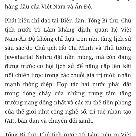
Media Pháp luật
hàng đầu của Việt Nam và Ấn Độ.
Media Du lịch
Phát biểu chỉ đạo tại Diễn đàn, Tổng Bí thư, Chủ
tịch nước Tô Lâm khẳng định, quan hệ Việt
Media Thế giới
Nam-Ấn Độ không chỉ dựa trên nền tảng lịch sử
Media Thể thao
sâu sắc do Chủ tịch Hồ Chí Minh và Thủ tướng
Media Giáo dục
Jawaharlal Nehru đặt nền móng, mà còn đang
đứng trước cơ hội lịch sử để nâng cấp lên kết
Media Y tế
nối chiến lược trong các chuỗi giá trị mới; nhấn
Media Khoa học - Công nghệ
mạnh thông điệp: Hợp tác hai nước phải đặt
trong dòng chảy của những trung tâm tăng
Media Môi trường
trưởng năng động nhất và các xu thế tiên phong
Ảnh
của thế giới như công nghệ số, trí tuệ nhân tạo
(AI), bán dẫn và chuyển đổi xanh.
Infographic
Tổng Bí thư, Chủ tịch nước Tô Lâm nêu rõ Việt