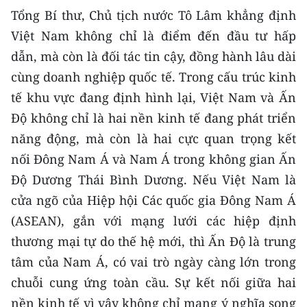
ENGLISH
Tổng Bí thư, Chủ tịch nước Tô Lâm khẳng định
Việt Nam không chỉ là điểm đến đầu tư hấp
中文
dẫn, mà còn là đối tác tin cậy, đồng hành lâu dài
FRANÇAIS
cùng doanh nghiệp quốc tế. Trong cấu trúc kinh
tế khu vực đang định hình lại, Việt Nam và Ấn
РУССКИЙ
Độ không chỉ là hai nền kinh tế đang phát triển
năng động, mà còn là hai cực quan trọng kết
ESPAÑOL
nối Đông Nam Á và Nam Á trong không gian Ấn
한국어
Độ Dương Thái Bình Dương. Nếu Việt Nam là
cửa ngõ của Hiệp hội Các quốc gia Đông Nam Á
(ASEAN), gắn với mạng lưới các hiệp định
thương mại tự do thế hệ mới, thì Ấn Độ là trung
tâm của Nam Á, có vai trò ngày càng lớn trong
chuỗi cung ứng toàn cầu. Sự kết nối giữa hai
nền kinh tế vì vậy không chỉ mang ý nghĩa song