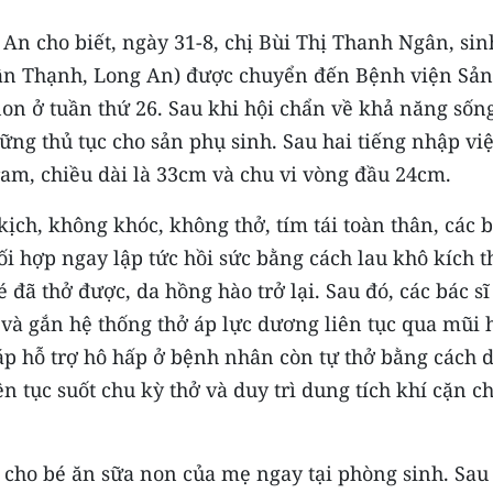
n cho biết, ngày 31-8, chị Bùi Thị Thanh Ngân, sin
ân Thạnh, Long An) được chuyển đến Bệnh viện Sản
on ở tuần thứ 26. Sau khi hội chẩn về khả năng sốn
hững thủ tục cho sản phụ sinh. Sau hai tiếng nhập vi
ram, chiều dài là 33cm và chu vi vòng đầu 24cm.
kịch, không khóc, không thở, tím tái toàn thân, các 
ối hợp ngay lập tức hồi sức bằng cách lau khô kích t
đã thở được, da hồng hào trở lại. Sau đó, các bác sĩ
à gắn hệ thống thở áp lực dương liên tục qua mũi 
áp hỗ trợ hô hấp ở bệnh nhân còn tự thở bằng cách 
n tục suốt chu kỳ thở và duy trì dung tích khí cặn c
ã cho bé ăn sữa non của mẹ ngay tại phòng sinh. Sau