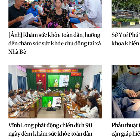
[Ảnh] Khám sức khỏe toàn dân, hướng
Sở Y tế Phú 
đến chăm sóc sức khỏe chủ động tại xã
khoa khiến 
Nhà Bè
Vĩnh Long phát động chiến dịch 90
Phẫu thuật 
ngày đêm khám sức khỏe toàn dân
cận giáp hiế