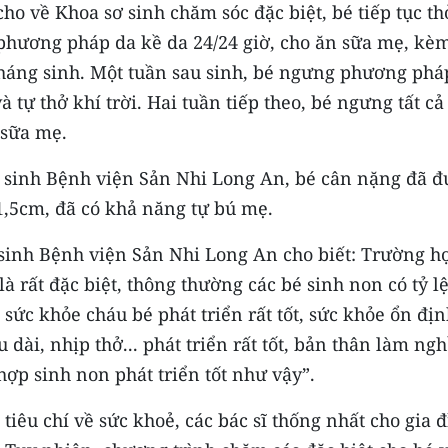
ho về Khoa sơ sinh chăm sóc đặc biệt, bé tiếp tục th
 phương pháp da kề da 24/24 giờ, cho ăn sữa mẹ, kè
áng sinh. Một tuần sau sinh, bé ngưng phương phá
 tự thở khí trời. Hai tuần tiếp theo, bé ngưng tất cả
 sữa mẹ.
ơ sinh Bệnh viện Sản Nhi Long An, bé cân nặng đã đ
1,5cm, đã có khả năng tự bú mẹ.
sinh Bệnh viện Sản Nhi Long An cho biết: Trường h
à rất đặc biệt, thông thường các bé sinh non có tỷ l
 sức khỏe cháu bé phát triển rất tốt, sức khỏe ổn địn
 dài, nhịp thở... phát triển rất tốt, bản thân làm ng
ợp sinh non phát triển tốt như vậy”.
iêu chí về sức khoẻ, các bác sĩ thống nhất cho gia 