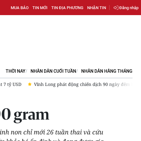
MUA BÁO
TIN MỚI
TIN ĐỊA PHƯƠNG
NHẬN TIN
Đăng nhập
THỜI NAY
NHÂN DÂN CUỐI TUẦN
NHÂN DÂN HẰNG THÁNG
àn dân
[Ảnh] Khám sức khỏe toàn dân, hướng đến chăm sóc s
700 gram
inh non chỉ mới 26 tuần thai và cứu