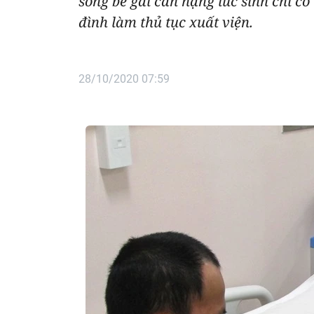
sống bé gái cân nặng lúc sinh chỉ c
đình làm thủ tục xuất viện.
28/10/2020 07:59