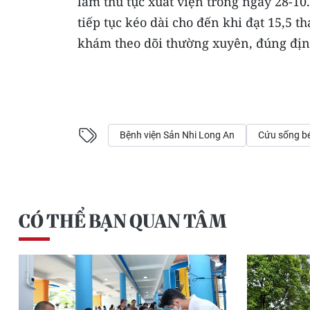
làm thủ tục xuất viện trong ngày 28-10
tiếp tục kéo dài cho đến khi đạt 15,5 t
khám theo dõi thường xuyên, đúng địn
Bệnh viện Sản Nhi Long An
Cứu sống bé
CÓ THỂ BẠN QUAN TÂM