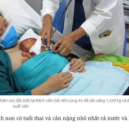
chăm sóc đặc biệt tại Bệnh viện Sản Nhi Long An đã cân nặng 1,545 kg và 
xuất viện.
h non có tuổi thai và cân nặng nhỏ nhất cả nước và 