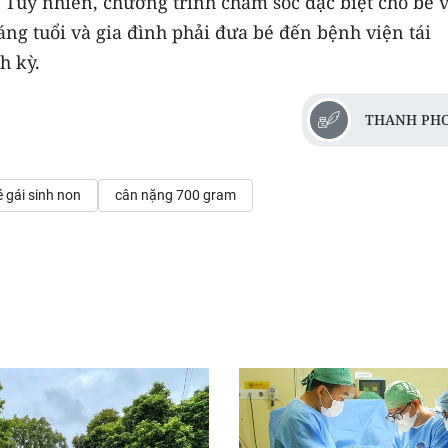
. Tuy nhiên, chương trình chăm sóc đặc biệt cho bé 
háng tuổi và gia đình phải đưa bé đến bệnh viện tái
h kỳ.
THANH PH
 gái sinh non
cân nặng 700 gram