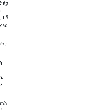
ở áp
m
p hỗ
 các
ược
ợp
ệ
h.
hề
đình