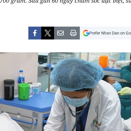
ó 700 gram. Sau gần 60 ngày chăm sóc đặc biệt, s
Prefer Nhan Dan on Go