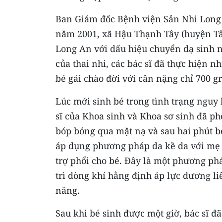
Ban Giám đốc Bệnh viện Sản Nhi Long A
năm 2001, xã Hậu Thạnh Tây (huyện T
Long An với dấu hiệu chuyển dạ sinh n
của thai nhi, các bác sĩ đã thực hiện n
bé gái chào đời với cân nặng chỉ 700 g
Lúc mới sinh bé trong tình trạng nguy 
sĩ của Khoa sinh và Khoa sơ sinh đã ph
bóp bóng qua mặt nạ và sau hai phút bé 
áp dụng phương pháp da kề da với mẹ v
trợ phổi cho bé. Đây là một phương ph
trì dòng khí hằng định áp lực dương liê
năng.
Sau khi bé sinh được một giờ, bác sĩ đ