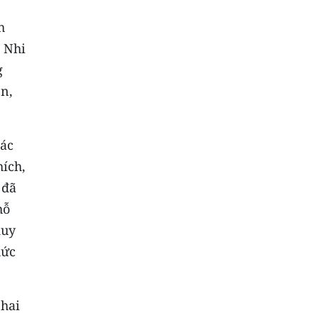
h
 Nhi
g
ện,
bác
hích,
 đã
hỗ
duy
hức
 hai