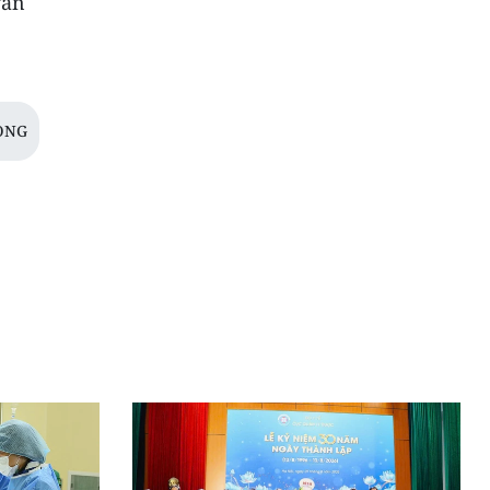
vẫn
ONG