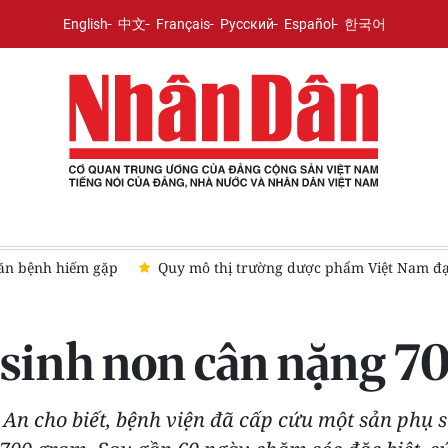
English
中文
Français
Русский
Español
한국어
Vĩnh Long phát động chiến dịch 90 ngày đêm khám sức khỏe to
i sinh non cân nặng 
An cho biết, bệnh viện đã cấp cứu một sản phụ s