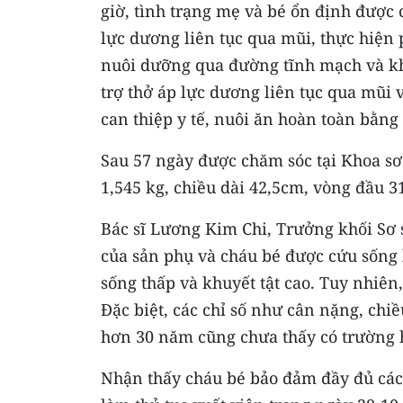
giờ, tình trạng mẹ và bé ổn định được c
lực dương liên tục qua mũi, thực hiện
nuôi dưỡng qua đường tĩnh mạch và kh
trợ thở áp lực dương liên tục qua mũi và
can thiệp y tế, nuôi ăn hoàn toàn bằng
Sau 57 ngày được chăm sóc tại Khoa s
1,545 kg, chiều dài 42,5cm, vòng đầu 3
Bác sĩ Lương Kim Chi, Trưởng khối Sơ 
của sản phụ và cháu bé được cứu sống l
sống thấp và khuyết tật cao. Tuy nhiên,
Đặc biệt, các chỉ số như cân nặng, chiều
hơn 30 năm cũng chưa thấy có trường h
Nhận thấy cháu bé bảo đảm đầy đủ các t