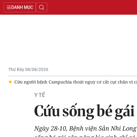
DANH MỤC
Thứ Bảy 08/08/2026
 gặp
Quy mô thị trường dược phẩm Việt Nam đạt 7 tỷ USD
Y TẾ
Cứu sống bé gá
Ngày 28-10, Bệnh viện Sản Nhi Long 