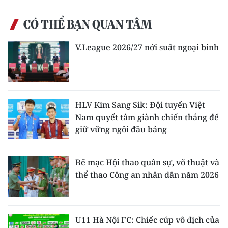
ENGLISH
CÓ THỂ BẠN QUAN TÂM
中文
V.League 2026/27 nới suất ngoại binh
FRANÇAIS
РУССКИЙ
ESPAÑOL
HLV Kim Sang Sik: Đội tuyển Việt
Nam quyết tâm giành chiến thắng để
한국어
giữ vững ngôi đầu bảng
Bế mạc Hội thao quân sự, võ thuật và
thể thao Công an nhân dân năm 2026
U11 Hà Nội FC: Chiếc cúp vô địch của