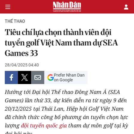
THỂ THAO
Tiêu chí lựa chọn thành viên đội
CHÍNH TRỊ
tuyển golf Việt Nam tham dự SEA
Games 33
KINH TẾ
28/04/2025 04:40
VĂN HÓA
Prefer Nhan Dan
on Google
XÃ HỘI
Hướng tới Đại hội Thể thao Đông Nam Á (SEA
PHÁP LUẬT
Games) lần thứ 33, dự kiến diễn ra từ ngày 9 đến
20/12/2025 tại Thái Lan, Hiệp hội Golf Việt Nam
DU LỊCH
đã chính thức công bố phương án tuyển chọn lực
lượng
đội tuyển quốc gia
tham dự môn golf tại kỳ
THẾ GIỚI
đại hội này.