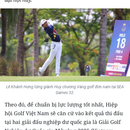
THỂ THAO
GIÁO DỤC
Y TẾ
KHOA HỌC - CÔNG NGHỆ
MÔI TRƯỜNG
BẠN ĐỌC
Lê Khánh Hưng từng giành Huy chương Vàng golf đơn nam tại SEA
KIỂM CHỨNG THÔNG TIN
Games 32.
Theo đó, để chuẩn bị lực lượng tốt nhất, Hiệp
TRI THỨC CHUYÊN SÂU
hội Golf Việt Nam sẽ căn cứ vào kết quả thi đấu
54 DÂN TỘC VIỆT NAM
tại hai giải đấu nghiệp dư quốc gia là Giải Golf