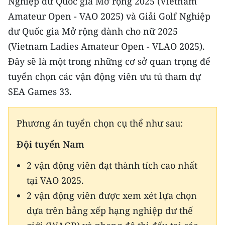
Nghiệp dư Quốc gia Mở rộng 2025 (Vietnam
CHƯƠNG TRÌNH OCOP - MỖI XÃ
Amateur Open - VAO 2025) và Giải Golf Nghiệp
MỘT SẢN PHẨM
dư Quốc gia Mở rộng dành cho nữ 2025
(Vietnam Ladies Amateur Open - VLAO 2025).
RADIO
Đây sẽ là một trong những cơ sở quan trọng để
MEDIA CENTER
tuyển chọn các vận động viên ưu tú tham dự
SEA Games 33.
E-Magazine
Video
Phương án tuyển chọn cụ thể như sau:
Media Chính trị
Đội tuyển Nam
Media Kinh tế
2 vận động viên đạt thành tích cao nhất
tại VAO 2025.
Media Văn hóa
2 vận động viên được xem xét lựa chọn
Media Xã hội
dựa trên bảng xếp hạng nghiệp dư thế