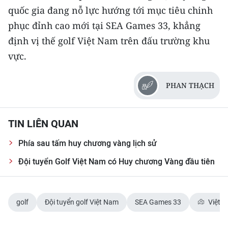
quốc gia đang nỗ lực hướng tới mục tiêu chinh
CHUYÊN ĐỀ
phục đỉnh cao mới tại SEA Games 33, khẳng
định vị thế golf Việt Nam trên đấu trường khu
CÁC CHUYÊN TRANG
vực.
VỀ BÁO NHÂN DÂN
PHAN THẠCH
THỜI NAY
TIN LIÊN QUAN
NHÂN DÂN CUỐI TUẦN
Phía sau tấm huy chương vàng lịch sử
NHÂN DÂN HẰNG THÁNG
Đội tuyển Golf Việt Nam có Huy chương Vàng đầu tiên
MUA BÁO
ĐỌC BÁO IN
golf
Đội tuyển golf Việt Nam
SEA Games 33
Việt 