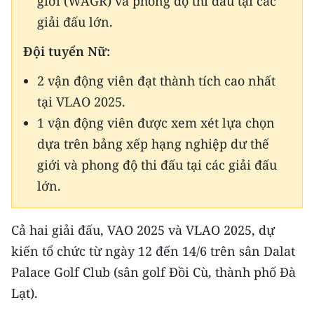
giới (WAGR) và phong độ thi đấu tại các
Media Pháp luật
giải đấu lớn.
Media Du lịch
Đội tuyển Nữ:
Media Thế giới
2 vận động viên đạt thành tích cao nhất
Media Thể thao
tại VLAO 2025.
1 vận động viên được xem xét lựa chọn
Media Giáo dục
dựa trên bảng xếp hạng nghiệp dư thế
Media Y tế
giới và phong độ thi đấu tại các giải đấu
lớn.
Media Khoa học - Công nghệ
Media Môi trường
Cả hai giải đấu, VAO 2025 và VLAO 2025, dự
kiến tổ chức từ ngày 12 đến 14/6 trên sân Dalat
Ảnh
Palace Golf Club (sân golf Đồi Cù, thành phố Đà
Infographic
Lạt).