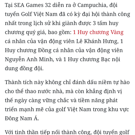
Tại SEA Games 32 diễn ra ở Campuchia, đội
TIN MỚI
tuyển Golf Việt Nam đã có kỳ đại hội thành công
TIN ĐỊA PHƯƠNG
nhất trong lịch sử khi giành được 3 tấm huy
chương quý giá, bao gồm:
1 Huy chương Vàng
Trung du và miền núi phía Bắc
cá nhân của vận động viên Lê Khánh Hưng, 1
Đồng bằng sông Hồng
Huy chương Đồng cá nhân của vận động viên
Nguyễn Anh Minh, và 1 Huy chương Bạc nội
Bắc Trung Bộ
dung đồng đội.
Duyên hải Nam Trung Bộ và Tây
Nguyên
Thành tích này không chỉ đánh dấu niềm tự hào
cho thể thao nước nhà, mà còn khẳng định vị
Đông Nam Bộ
thế ngày càng vững chắc và tiềm năng phát
Đồng bằng sông Cửu Long
triển mạnh mẽ của golf Việt Nam trong khu vực
Đông Nam Á.
Chuyên trang Hà Nội
Với tinh thần tiếp nối thành công, đội tuyển golf
Chuyên trang TP. Hồ Chí Minh