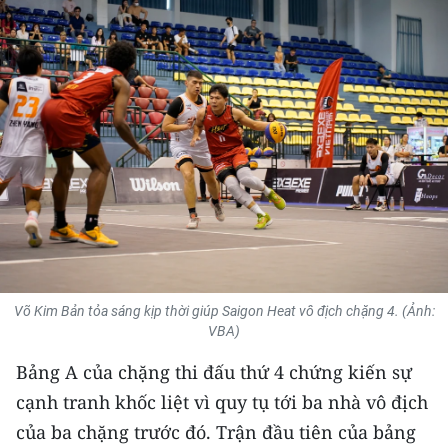
THỂ THAO
GIÁO DỤC
Y TẾ
KHOA HỌC - CÔNG NGHỆ
MÔI TRƯỜNG
BẠN ĐỌC
KIỂM CHỨNG THÔNG TIN
Võ Kim Bản tỏa sáng kịp thời giúp Saigon Heat vô địch chặng 4. (Ảnh:
VBA)
TRI THỨC CHUYÊN SÂU
Bảng A của chặng thi đấu thứ 4 chứng kiến sự
cạnh tranh khốc liệt vì quy tụ tới ba nhà vô địch
54 DÂN TỘC VIỆT NAM
của ba chặng trước đó. Trận đầu tiên của bảng