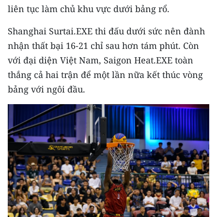
Media Pháp luật
liên tục làm chủ khu vực dưới bảng rổ.
Media Du lịch
Shanghai Surtai.EXE thi đấu dưới sức nên đành
nhận thất bại 16-21 chỉ sau hơn tám phút. Còn
Media Thế giới
với đại diện Việt Nam, Saigon Heat.EXE toàn
Media Thể thao
thắng cả hai trận để một lần nữa kết thúc vòng
bảng với ngôi đầu.
Media Giáo dục
Media Y tế
Media Khoa học - Công nghệ
Media Môi trường
Ảnh
Infographic