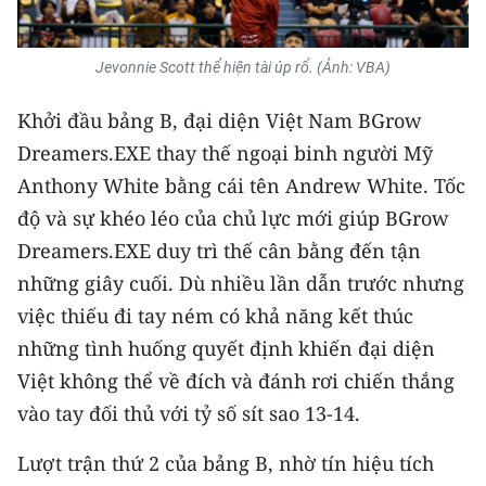
TIN MỚI
Jevonnie Scott thể hiện tài úp rổ. (Ảnh: VBA)
TIN ĐỊA PHƯƠNG
Khởi đầu bảng B, đại diện Việt Nam BGrow
Trung du và miền núi phía Bắc
Dreamers.EXE thay thế ngoại binh người Mỹ
Đồng bằng sông Hồng
Anthony White bằng cái tên Andrew White. Tốc
độ và sự khéo léo của chủ lực mới giúp BGrow
Bắc Trung Bộ
Dreamers.EXE duy trì thế cân bằng đến tận
Duyên hải Nam Trung Bộ và Tây
những giây cuối. Dù nhiều lần dẫn trước nhưng
Nguyên
việc thiếu đi tay ném có khả năng kết thúc
Đông Nam Bộ
những tình huống quyết định khiến đại diện
Việt không thể về đích và đánh rơi chiến thắng
Đồng bằng sông Cửu Long
vào tay đối thủ với tỷ số sít sao 13-14.
Chuyên trang Hà Nội
Lượt trận thứ 2 của bảng B, nhờ tín hiệu tích
Chuyên trang TP. Hồ Chí Minh