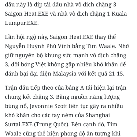
CHƯƠNG TRÌNH OCOP - MỖI XÃ
đấu này là dịp tái đấu nhà vô địch chặng 3
MỘT SẢN PHẨM
Saigon Heat.EXE và nhà vô địch chặng 1 Kuala
Lumpur.EXE.
RADIO
Lần hội ngộ này, Saigon Heat.EXE thay thế
MEDIA CENTER
Nguyễn Huỳnh Phú Vinh bằng Tim Waale. Nhờ
giữ nguyên bộ khung sức mạnh vô địch chặng
E-Magazine
3, đội bóng Việt không gặp nhiều khó khăn để
Video
đánh bại đại diện Malaysia với kết quả 21-15.
Media Chính trị
Trận đấu tiếp theo của bảng A tái hiện lại trận
chung kết chặng 3. Bằng nguồn năng lượng
Media Kinh tế
bùng nổ, Jevonnie Scott liên tục gây ra nhiều
Media Văn hóa
khó khăn cho các tay ném của Shanghai
Surtai.EXE (Trung Quốc). Bên cạnh đó, Tim
Media Xã hội
Waale cũng thể hiện phong độ ấn tượng khi