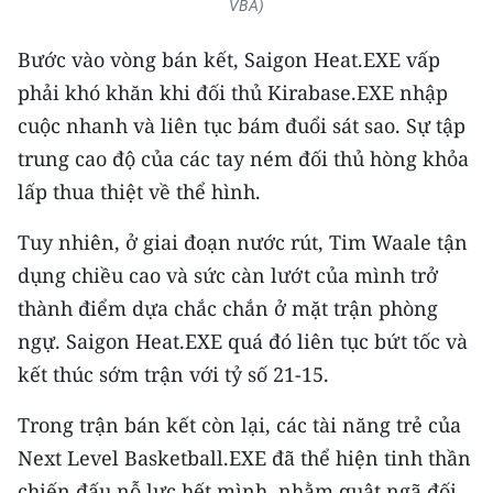
VBA)
Bước vào vòng bán kết, Saigon Heat.EXE vấp
phải khó khăn khi đối thủ Kirabase.EXE nhập
cuộc nhanh và liên tục bám đuổi sát sao. Sự tập
trung cao độ của các tay ném đối thủ hòng khỏa
lấp thua thiệt về thể hình.
Tuy nhiên, ở giai đoạn nước rút, Tim Waale tận
dụng chiều cao và sức càn lướt của mình trở
thành điểm dựa chắc chắn ở mặt trận phòng
ngự. Saigon Heat.EXE quá đó liên tục bứt tốc và
kết thúc sớm trận với tỷ số 21-15.
Trong trận bán kết còn lại, các tài năng trẻ của
Next Level Basketball.EXE đã thể hiện tinh thần
chiến đấu nỗ lực hết mình, nhằm quật ngã đối