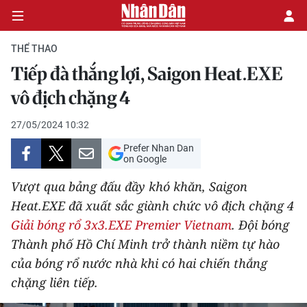
THỂ THAO
Tiếp đà thắng lợi, Saigon Heat.EXE
CHÍNH TRỊ
vô địch chặng 4
KINH TẾ
27/05/2024 10:32
Prefer Nhan Dan
VĂN HÓA
on Google
Vượt qua bảng đấu đầy khó khăn, Saigon
XÃ HỘI
Heat.EXE đã xuất sắc giành chức vô địch chặng 4
Giải bóng rổ 3x3.EXE Premier Vietnam
. Đội bóng
PHÁP LUẬT
Thành phố Hồ Chí Minh trở thành niềm tự hào
DU LỊCH
của bóng rổ nước nhà khi có hai chiến thắng
chặng liên tiếp.
THẾ GIỚI