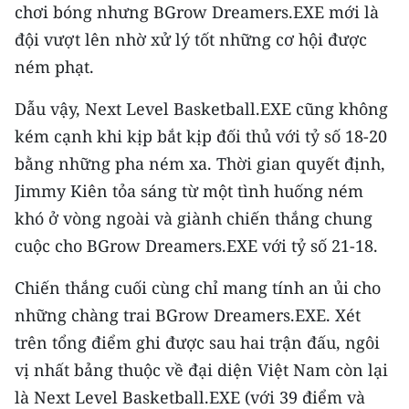
chơi bóng nhưng BGrow Dreamers.EXE mới là
ENGLISH
đội vượt lên nhờ xử lý tốt những cơ hội được
中文
ném phạt.
FRANÇAIS
Dẫu vậy, Next Level Basketball.EXE cũng không
kém cạnh khi kịp bắt kịp đối thủ với tỷ số 18-20
РУССКИЙ
bằng những pha ném xa. Thời gian quyết định,
ESPAÑOL
Jimmy Kiên tỏa sáng từ một tình huống ném
khó ở vòng ngoài và giành chiến thắng chung
한국어
cuộc cho BGrow Dreamers.EXE với tỷ số 21-18.
Chiến thắng cuối cùng chỉ mang tính an ủi cho
những chàng trai BGrow Dreamers.EXE. Xét
trên tổng điểm ghi được sau hai trận đấu, ngôi
vị nhất bảng thuộc về đại diện Việt Nam còn lại
là Next Level Basketball.EXE (với 39 điểm và