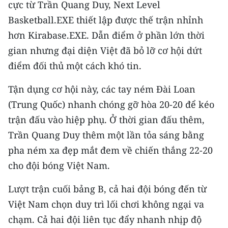
cực từ Trần Quang Duy, Next Level
Basketball.EXE thiết lập được thế trận nhỉnh
CHUYÊN ĐỀ
hơn Kirabase.EXE. Dẫn điểm ở phần lớn thời
CÁC CHUYÊN TRANG
gian nhưng đại diện Việt đã bỏ lỡ cơ hội dứt
điểm đối thủ một cách khó tin.
VỀ BÁO NHÂN DÂN
Tận dụng cơ hội này, các tay ném Đài Loan
(Trung Quốc) nhanh chóng gỡ hòa 20-20 để kéo
THỜI NAY
trận đấu vào hiệp phụ. Ở thời gian đấu thêm,
NHÂN DÂN CUỐI TUẦN
Trần Quang Duy thêm một lần tỏa sáng bằng
pha ném xa đẹp mắt đem về chiến thắng 22-20
NHÂN DÂN HẰNG THÁNG
cho đội bóng Việt Nam.
MUA BÁO
Lượt trận cuối bảng B, cả hai đội bóng đến từ
ĐỌC BÁO IN
Việt Nam chọn duy trì lối chơi không ngại va
chạm. Cả hai đội liên tục đẩy nhanh nhịp độ