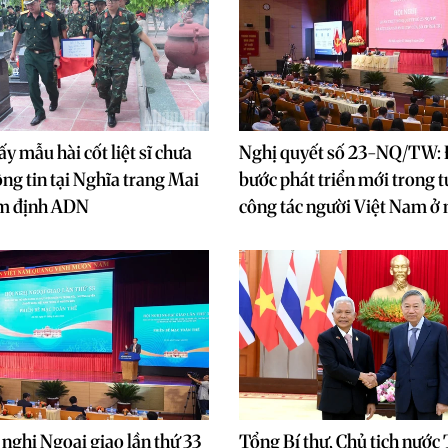
ấy mẫu hài cốt liệt sĩ chưa
Nghị quyết số 23-NQ/TW:
ông tin tại Nghĩa trang Mai
bước phát triển mới trong t
ám định ADN
công tác người Việt Nam ở 
nghị Ngoại giao lần thứ 33
Tổng Bí thư, Chủ tịch nước