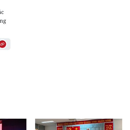
ác
ằng