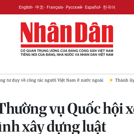
English
中文
Français
Русский
Español
한국어
phố Hồ Chí Minh khảo sát công tác xây dựng tổ chức Đảng tại Côn
Thường vụ Quốc hội x
ình xây dựng luật