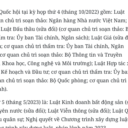
uốc hội tại kỳ họp thứ 4 (tháng 10/2022) gồm: Luật
uan chủ trì soạn thảo: Ngân hàng Nhà nước Việt Nam;
 Luật Đấu thầu (sửa đổi) (cơ quan chủ trì soạn thảo: 
m tra: Ủy ban Tài chính, Ngân sách); Luật Giá (sửa đ
h; cơ quan chủ trì thẩm tra: Ủy ban Tài chính, Ngân
 (cơ quan chủ trì soạn thảo: Bộ Thông tin và Truyền
n Khoa học, Công nghệ và Môi trường); Luật Hợp tác 
ộ Kế hoạch và Đầu tư; cơ quan chủ trì thẩm tra: Ủy b
an chủ trì soạn thảo: Bộ Quốc phòng; cơ quan chủ trì
h).
 5 (tháng 5/2023) là: Luật Kinh doanh bất động sản (
uyên nước (sửa đổi); Luật Viễn thông (sửa đổi); Luật 
u quân sự; Nghị quyết về Chương trình xây dựng luậ
g trình xây dựng luật, pháp lệnh năm 2023.