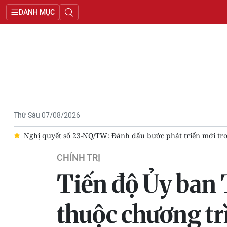
DANH MỤC
Thứ Sáu 07/08/2026
uy về công tác người Việt Nam ở nước ngoài
Thành ủy Thành 
CHÍNH TRỊ
Tiến độ Ủy ban 
thuộc chương tr