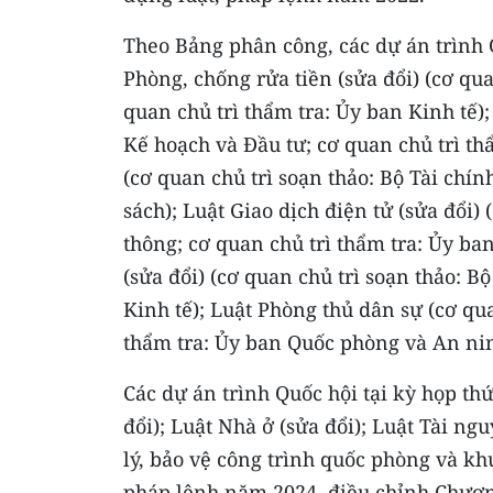
Theo Bảng phân công, các dự án trình Q
Phòng, chống rửa tiền (sửa đổi) (cơ q
quan chủ trì thẩm tra: Ủy ban Kinh tế);
Kế hoạch và Đầu tư; cơ quan chủ trì thẩ
(cơ quan chủ trì soạn thảo: Bộ Tài chín
sách); Luật Giao dịch điện tử (sửa đổi)
thông; cơ quan chủ trì thẩm tra: Ủy ba
(sửa đổi) (cơ quan chủ trì soạn thảo: B
Kinh tế); Luật Phòng thủ dân sự (cơ qu
thẩm tra: Ủy ban Quốc phòng và An nin
Các dự án trình Quốc hội tại kỳ họp thứ
đổi); Luật Nhà ở (sửa đổi); Luật Tài ng
lý, bảo vệ công trình quốc phòng và kh
pháp lệnh năm 2024, điều chỉnh Chươn