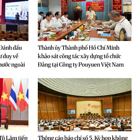
 Đánh dấu
Thành ủy Thành phố Hồ Chí Minh
ư duy về
khảo sát công tác xây dựng tổ chức
nước ngoài
Đảng tại Công ty Pouyuen Việt Nam
 Tô Lâm tiếp
Thông cáo báo chí số 5, Kỳ họp không