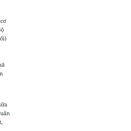
 cơ
Bộ
ổi)
xã
an
sửa
Quản
t,