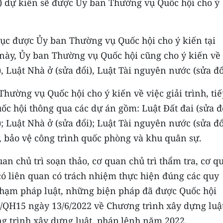
ổi) dự kiến sẽ được Ủy ban Thường vụ Quốc hội cho ý
p tục được Ủy ban Thường vụ Quốc hội cho ý kiến tại
 này, Ủy ban Thường vụ Quốc hội cũng cho ý kiến về
, Luật Nhà ở (sửa đổi), Luật Tài nguyên nước (sửa đổ
hường vụ Quốc hội cho ý kiến về việc giải trình, ti
uốc hội thông qua các dự án gồm: Luật Đất đai (sửa đổ
; Luật Nhà ở (sửa đổi); Luật Tài nguyên nước (sửa đổ
ý, bảo vệ công trình quốc phòng và khu quân sự.
an chủ trì soạn thảo, cơ quan chủ trì thẩm tra, cơ q
có liên quan có trách nhiệm thực hiện đúng các quy
hạm pháp luật, những biện pháp đã được Quốc hội
2/QH15 ngày 13/6/2022 về Chương trình xây dựng luậ
g trình xây dựng luật, pháp lệnh năm 2022.