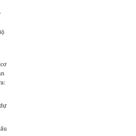
y
Bộ
i
(cơ
an
ra:
 dự
Đấu