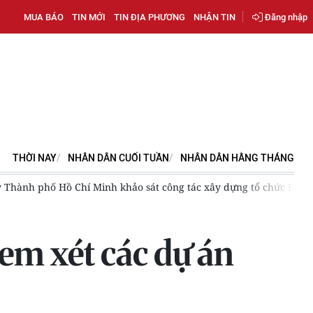
MUA BÁO
TIN MỚI
TIN ĐỊA PHƯƠNG
NHẬN TIN
Đăng nhập
THỜI NAY
NHÂN DÂN CUỐI TUẦN
NHÂN DÂN HẰNG THÁNG
g ty Pouyuen Việt Nam
Phát triển hệ sinh thái FDI chất lượng
em xét các dự án