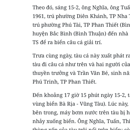
Theo đó, sáng 15-2, ông Nghĩa, ông T
1961, trú phường Diên Khánh, TP Nha 
trú phường Phú Tài, TP Phan Thiết (Bì
huyện Bắc Bình (Bình Thuận) đến nhà 
TS để ra biển câu cá giải trí.
Trưa cùng ngày, tàu cá này xuất phát r
tàu đi câu cá như trên và hai người của
thuyền trưởng và Trần Văn Bé, sinh nă
Phú Trinh, TP Phan Thiết.
Đến khoảng 17 giờ 15 phút ngày 15-2, 
vùng biển Bà Rịa - Vũng Tàu). Lúc này,
bên trong, máy bơm nước trên tàu bị h
nhảy xuống biển. Ông Nghĩa, Tuấn, Thi
thùng xốp của tàu trôi nổi trên biển; c