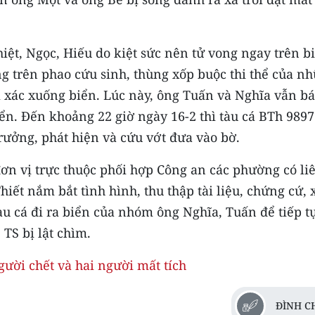
iệt, Ngọc, Hiếu do kiệt sức nên tử vong ngay trên b
 trên phao cứu sinh, thùng xốp buộc thi thể của n
m xác xuống biển. Lúc này, ông Tuấn và Nghĩa vẫn b
iển. Đến khoảng 22 giờ ngày 16-2 thì tàu cá BTh 989
ưởng, phát hiện và cứu vớt đưa vào bờ.
đơn vị trực thuộc phối hợp Công an các phường có li
ết nắm bắt tình hình, thu thập tài liệu, chứng cứ, 
àu cá đi ra biển của nhóm ông Nghĩa, Tuấn để tiếp t
TS bị lật chìm.
gười chết và hai người mất tích
ĐÌNH C