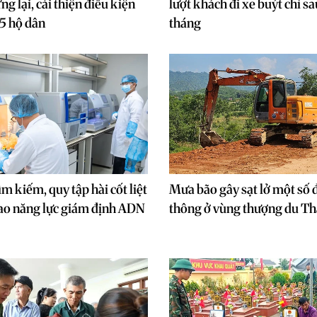
g lại, cải thiện điều kiện
lượt khách đi xe buýt chỉ s
5 hộ dân
tháng
m kiếm, quy tập hài cốt liệt
Mưa bão gây sạt lở một số 
cao năng lực giám định ADN
thông ở vùng thượng du T