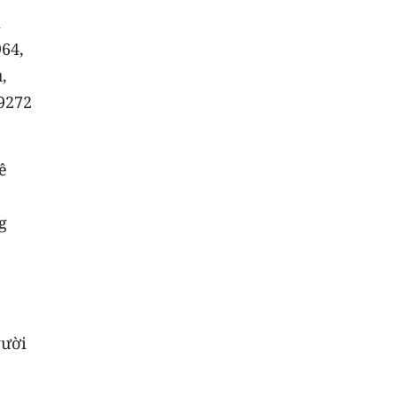
m
64,
,
9272
ê
g
c
gười