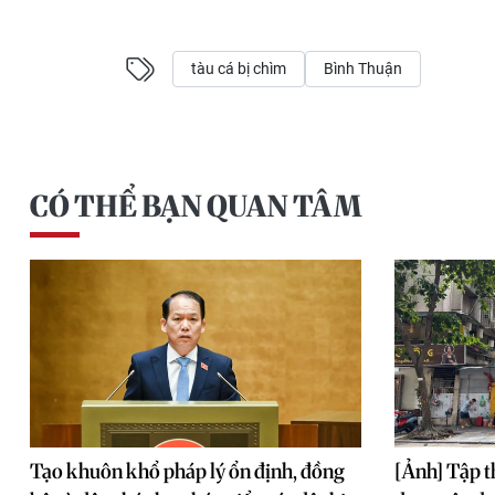
tàu cá bị chìm
Bình Thuận
CÓ THỂ BẠN QUAN TÂM
Tạo khuôn khổ pháp lý ổn định, đồng
[Ảnh] Tập t