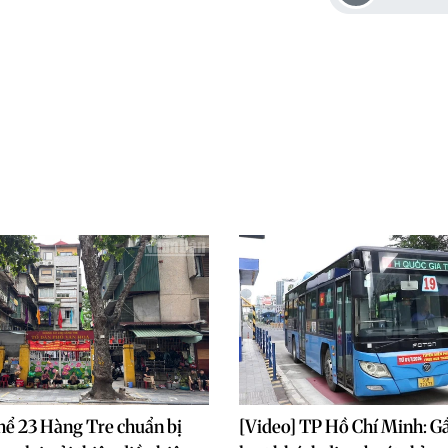
hể 23 Hàng Tre chuẩn bị
[Video] TP Hồ Chí Minh: Gầ