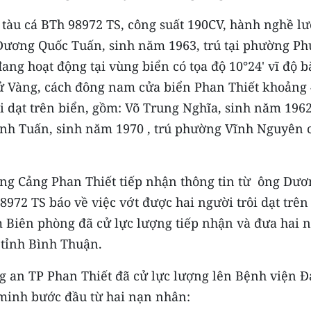
 tàu cá BTh 98972 TS, công suất 190CV, hành nghề lư
 Dương Quốc Tuấn, sinh năm 1963, trú tại phường Ph
ang hoạt động tại vùng biển có tọa độ 10°24' vĩ độ b
ử Vàng, cách đông nam cửa biển Phan Thiết khoảng
ôi dạt trên biển, gồm: Võ Trung Nghĩa, sinh năm 1962
h Tuấn, sinh năm 1970 , trú phường Vĩnh Nguyên 
òng Cảng Phan Thiết tiếp nhận thông tin từ ông Dươ
972 TS báo về việc vớt được hai người trôi dạt trên
ạm Biên phòng đã cử lực lượng tiếp nhận và đưa hai 
 tỉnh Bình Thuận.
g an TP Phan Thiết đã cử lực lượng lên Bệnh viện Đ
 minh bước đầu từ hai nạn nhân: