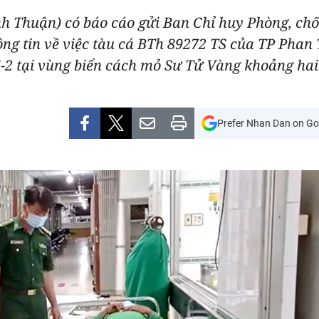
h Thuận) có báo cáo gửi Ban Chỉ huy Phòng, chố
g tin về việc tàu cá BTh 89272 TS của TP Phan T
5-2 tại vùng biển cách mỏ Sư Tử Vàng khoảng hai 
Prefer Nhan Dan on Go