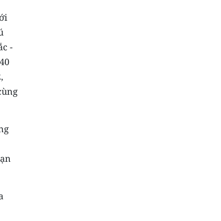
ới
ú
ắc -
 40
,
cùng
ng
nạn
a