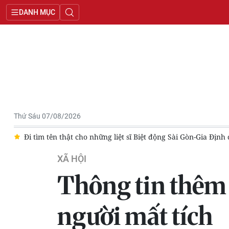
DANH MỤC
Thứ Sáu 07/08/2026
Đi tìm tên thật cho những liệt sĩ Biệt động Sài Gòn-Gia Định ch
XÃ HỘI
Thông tin thêm v
người mất tích