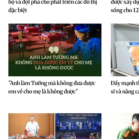
bộ và đột phá cho phát triển các đô thị
được xây dựn
đặc biệt
sống cho 12
"Anh làm Tướng mà không đưa được
Đẩy mạnh tì
em về cho mẹ là không được"
sĩ và nâng 