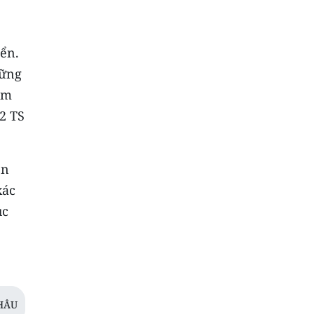
iển.
hững
ám
72 TS
ên
xác
ục
HÂU