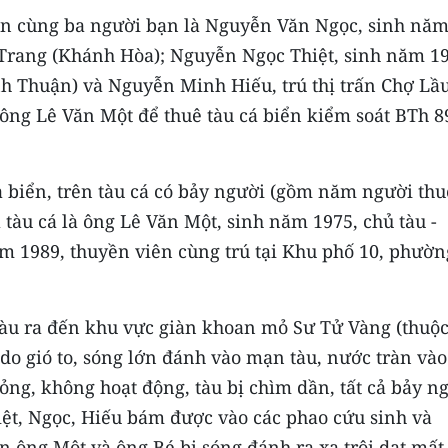
uấn cùng ba người bạn là Nguyễn Văn Ngọc, sinh nă
Trang (Khánh Hòa); Nguyễn Ngọc Thiệt, sinh năm 19
nh Thuận) và Nguyễn Minh Hiếu, trú thị trấn Chợ Lầu
ông Lê Văn Một để thuê tàu cá biển kiểm soát BTh 8
a biển, trên tàu cá có bảy người (gồm năm người thu
 tàu cá là ông Lê Văn Một, sinh năm 1975, chủ tàu -
m 1989, thuyền viên cùng trú tại Khu phố 10, phườn
tàu ra đến khu vực giàn khoan mỏ Sư Tử Vàng (thuộ
 do gió to, sóng lớn đánh vào mạn tàu, nước tràn vào
ỏng, không hoạt động, tàu bị chìm dần, tất cả bảy n
ệt, Ngọc, Hiếu bám được vào các phao cứu sinh và
òn ông Một và ông Bé bị sóng đánh ra xa trôi dạt mất