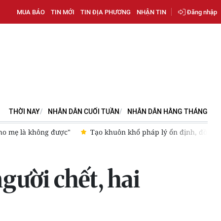
MUA BÁO
TIN MỚI
TIN ĐỊA PHƯƠNG
NHẬN TIN
Đăng nhập
THỜI NAY
NHÂN DÂN CUỐI TUẦN
NHÂN DÂN HẰNG THÁNG
mẹ là không được"
Tạo khuôn khổ pháp lý ổn định, đồng bộ và
gười chết, hai