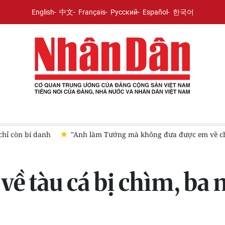
English
中文
Français
Русский
Español
한국어
ỉ còn bí danh
"Anh làm Tướng mà không đưa được em về cho 
ề tàu cá bị chìm, ba n