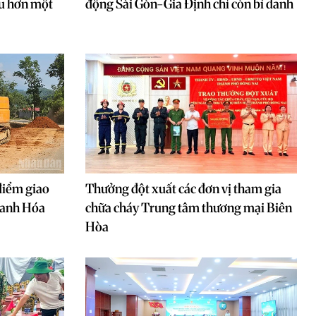
au hơn một
động Sài Gòn-Gia Định chỉ còn bí danh
điểm giao
Thưởng đột xuất các đơn vị tham gia
hanh Hóa
chữa cháy Trung tâm thương mại Biên
Hòa