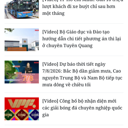
TIN MỚI
lượt khách đi xe buýt chỉ sau hơn
một tháng
TIN ĐỊA PHƯƠNG
[Video] Bộ Giáo dục và Đào tạo
Trung du và miền núi phía Bắc
hướng dẫn chi tiết phương án thi lại
Đồng bằng sông Hồng
ở chuyên Tuyên Quang
Bắc Trung Bộ
[Video] Dự báo thời tiết ngày
Duyên hải Nam Trung Bộ và Tây
7/8/2026: Bắc Bộ dần giảm mưa, Cao
Nguyên
nguyên Trung Bộ và Nam Bộ tiếp tục
mưa dông về chiều tối
Đông Nam Bộ
[Video] Công bố bộ nhận diện mới
Đồng bằng sông Cửu Long
các giải bóng đá chuyên nghiệp quốc
Chuyên trang Hà Nội
gia
Chuyên trang TP. Hồ Chí Minh