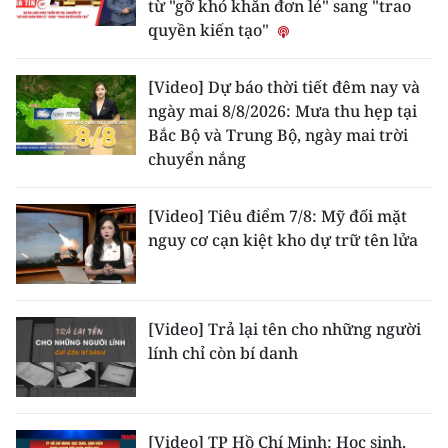
từ "gỡ khó khăn đơn lẻ" sang "trao
CHƯƠNG TRÌNH OCOP - MỖI XÃ
quyền kiến tạo"
MỘT SẢN PHẨM
[Video] Dự báo thời tiết đêm nay và
RADIO
ngày mai 8/8/2026: Mưa thu hẹp tại
Bắc Bộ và Trung Bộ, ngày mai trời
MEDIA CENTER
chuyển nắng
E-Magazine
[Video] Tiêu điểm 7/8: Mỹ đối mặt
Video
nguy cơ cạn kiệt kho dự trữ tên lửa
Media Chính trị
Media Kinh tế
[Video] Trả lại tên cho những người
lính chỉ còn bí danh
Media Văn hóa
Media Xã hội
[Video] TP Hồ Chí Minh: Học sinh,