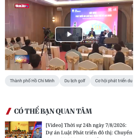
THỂ THAO
GIÁO DỤC
Y TẾ
Play
KHOA HỌC - CÔNG NGHỆ
Video
MÔI TRƯỜNG
BẠN ĐỌC
Thành phố Hồ Chí Minh
Du lịch golf
Cơ hội phát triển du lị
KIỂM CHỨNG THÔNG TIN
CÓ THỂ BẠN QUAN TÂM
TRI THỨC CHUYÊN SÂU
[Video] Thời sự 24h ngày 7/8/2026:
54 DÂN TỘC VIỆT NAM
Dự án Luật Phát triển đô thị: Chuyển