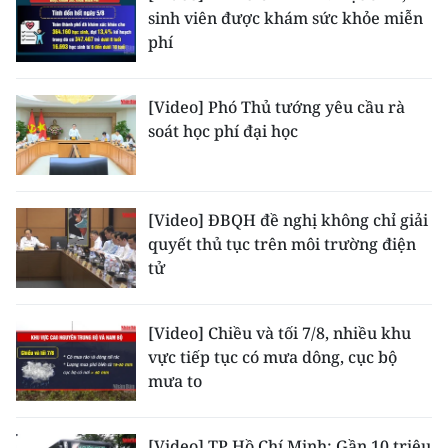
Media Pháp luật
sinh viên được khám sức khỏe miễn
phí
Media Du lịch
Media Thế giới
[Video] Phó Thủ tướng yêu cầu rà
soát học phí đại học
Media Thể thao
Media Giáo dục
[Video] ĐBQH đề nghị không chỉ giải
Media Y tế
quyết thủ tục trên môi trường điện
tử
Media Khoa học - Công nghệ
Media Môi trường
[Video] Chiều và tối 7/8, nhiều khu
vực tiếp tục có mưa dông, cục bộ
Ảnh
mưa to
Infographic
[Video] TP Hồ Chí Minh: Gần 10 triệu