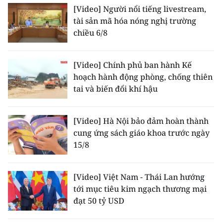
[Video] Người nổi tiếng livestream,
tài sản mã hóa nóng nghị trường
CHUYÊN ĐỀ
chiều 6/8
CÁC CHUYÊN TRANG
[Video] Chính phủ ban hành Kế
hoạch hành động phòng, chống thiên
VỀ BÁO NHÂN DÂN
tai và biến đổi khí hậu
THỜI NAY
[Video] Hà Nội bảo đảm hoàn thành
NHÂN DÂN CUỐI TUẦN
cung ứng sách giáo khoa trước ngày
15/8
NHÂN DÂN HẰNG THÁNG
MUA BÁO
[Video] Việt Nam - Thái Lan hướng
tới mục tiêu kim ngạch thương mại
ĐỌC BÁO IN
đạt 50 tỷ USD