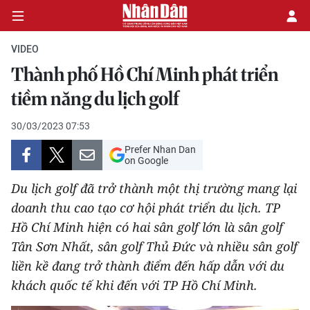
VIDEO
Thành phố Hồ Chí Minh phát triển
CHÍNH TRỊ
tiềm năng du lịch golf
KINH TẾ
30/03/2023 07:53
Prefer Nhan Dan
VĂN HÓA
on Google
Du lịch golf đã trở thành một thị trường mang lại
XÃ HỘI
doanh thu cao tạo cơ hội phát triển du lịch. TP
Hồ Chí Minh hiện có hai sân golf lớn là sân golf
PHÁP LUẬT
Tân Sơn Nhất, sân golf Thủ Đức và nhiều sân golf
DU LỊCH
liền kề đang trở thành điểm đến hấp dẫn với du
khách quốc tế khi đến với TP Hồ Chí Minh.
THẾ GIỚI