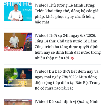
ENGLISH
[Video] Thủ tướng Lê Minh Hưng:
Triển khai tổng thể, đồng bộ các giải
中文
pháp, khắc phục ngay các lỗ hổng
bảo mật
FRANÇAIS
[Video] Thời sự 24h ngày 6/8/2026:
РУССКИЙ
Tổng Bí thư, Chủ tịch nước Tô Lâm:
Công trình hạ tầng được quyết định
ESPAÑOL
hôm nay sẽ định hình đất nước trong
nhiều thập niên tới
한국어
[Video] Dự báo thời tiết đêm nay và
ngày mai ngày 7/8/2026: Mưa dông
diện rộng tiếp diễn tại Bắc Bộ, Trung
Bộ có mưa rào rải rác
[Video] Đề xuất định vị Quảng Ninh