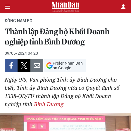
ĐÔNG NAM BỘ
Thành lập Đảng bộ Khối Doanh
CHÍNH TRỊ
nghiệp tỉnh Bình Dương
KINH TẾ
09/05/2024 04:20
Prefer Nhan Dan
VĂN HÓA
on Google
Ngày 9/5, Văn phòng Tỉnh ủy Bình Dương cho
XÃ HỘI
biết, Tỉnh ủy Bình Dương vừa có Quyết định số
1338-QĐ/TU thành lập Đảng bộ Khối Doanh
PHÁP LUẬT
nghiệp tỉnh
Bình Dương
.
DU LỊCH
THẾ GIỚI