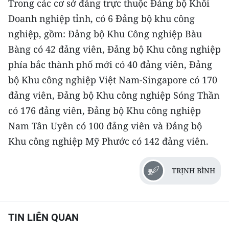
Trong các cơ sở đảng trực thuộc Đảng bộ Khối
Doanh nghiệp tỉnh, có 6 Đảng bộ khu công
CHUYÊN ĐỀ
nghiệp, gồm: Đảng bộ Khu Công nghiệp Bàu
CÁC CHUYÊN TRANG
Bàng có 42 đảng viên, Đảng bộ Khu công nghiệp
phía bắc thành phố mới có 40 đảng viên, Đảng
bộ Khu công nghiệp Việt Nam-Singapore có 170
VỀ BÁO NHÂN DÂN
đảng viên, Đảng bộ Khu công nghiệp Sóng Thần
THỜI NAY
có 176 đảng viên, Đảng bộ Khu công nghiệp
Nam Tân Uyên có 100 đảng viên và Đảng bộ
NHÂN DÂN CUỐI TUẦN
Khu công nghiệp Mỹ Phước có 142 đảng viên.
NHÂN DÂN HẰNG THÁNG
TRỊNH BÌNH
MUA BÁO
ĐỌC BÁO IN
TIN LIÊN QUAN