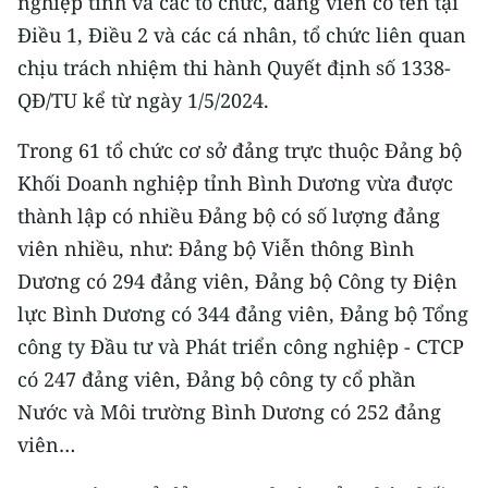
nghiệp tỉnh và các tổ chức, đảng viên có tên tại
TIN MỚI
Điều 1, Điều 2 và các cá nhân, tổ chức liên quan
chịu trách nhiệm thi hành Quyết định số 1338-
TIN ĐỊA PHƯƠNG
QĐ/TU kể từ ngày 1/5/2024.
Trung du và miền núi phía Bắc
Trong 61 tổ chức cơ sở đảng trực thuộc Đảng bộ
Đồng bằng sông Hồng
Khối Doanh nghiệp tỉnh Bình Dương vừa được
thành lập có nhiều Đảng bộ có số lượng đảng
Bắc Trung Bộ
viên nhiều, như: Đảng bộ Viễn thông Bình
Duyên hải Nam Trung Bộ và Tây
Dương có 294 đảng viên, Đảng bộ Công ty Điện
Nguyên
lực Bình Dương có 344 đảng viên, Đảng bộ Tổng
Đông Nam Bộ
công ty Đầu tư và Phát triển công nghiệp - CTCP
có 247 đảng viên, Đảng bộ công ty cổ phần
Đồng bằng sông Cửu Long
Nước và Môi trường Bình Dương có 252 đảng
Chuyên trang Hà Nội
viên…
Chuyên trang TP. Hồ Chí Minh