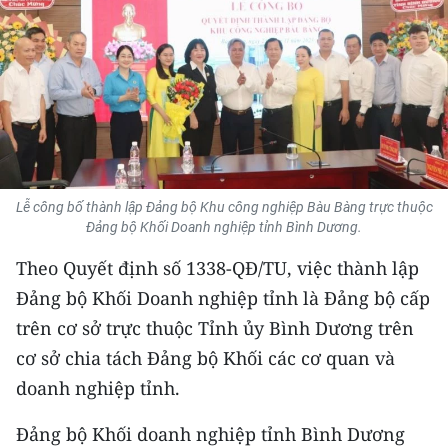
THỂ THAO
GIÁO DỤC
Y TẾ
KHOA HỌC - CÔNG NGHỆ
Lễ công bố thành lập Đảng bộ Khu công nghiệp Bàu Bàng trực thuộc
MÔI TRƯỜNG
Đảng bộ Khối Doanh nghiệp tỉnh Bình Dương.
BẠN ĐỌC
Theo Quyết định số 1338-QĐ/TU, việc thành lập
Đảng bộ Khối Doanh nghiệp tỉnh là Đảng bộ cấp
KIỂM CHỨNG THÔNG TIN
trên cơ sở trực thuộc Tỉnh ủy Bình Dương trên
cơ sở chia tách Đảng bộ Khối các cơ quan và
TRI THỨC CHUYÊN SÂU
doanh nghiệp tỉnh.
54 DÂN TỘC VIỆT NAM
Đảng bộ Khối doanh nghiệp tỉnh Bình Dương