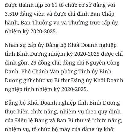
CHƯƠNG TRÌNH OCOP - MỖI XÃ
được thành lập có 61 tổ chức cơ sở đảng với
MỘT SẢN PHẨM
3.510 đảng viên và được chỉ định Ban Chấp
hành, Ban Thường vụ và Thường trực cấp ủy,
RADIO
nhiệm kỳ 2020-2025.
MEDIA CENTER
Nhân sự cấp ủy Đảng bộ Khối Doanh nghiệp
tỉnh Bình Dương nhiệm kỳ 2020-2025 được chỉ
E-Magazine
định gồm 26 đồng chí; đồng chí Nguyễn Công
Video
Danh, Phó Chánh Văn phòng Tỉnh ủy Bình
Dương giữ chức vụ Bí thư Đảng ủy Khối Doanh
Media Chính trị
nghiệp tỉnh nhiệm kỳ 2020-2025.
Media Kinh tế
Đảng bộ Khối Doanh nghiệp tỉnh Bình Dương
Media Văn hóa
thực hiện chức năng, nhiệm vụ theo quy định
của Điều lệ Đảng và Ban Bí thư về "chức năng,
Media Xã hội
nhiệm vụ, tổ chức bộ máy của đảng ủy khối