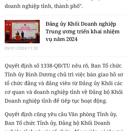
Media Pháp luật
doanh nghiệp tỉnh, thành phố".
Media Du lịch
Đảng ủy Khối Doanh nghiệp
Media Thế giới
Trung ương triển khai nhiệm
vụ năm 2024
Media Thể thao
09/01/2024 11:30
Media Giáo dục
Quyết định số 1338-QĐ/TU nêu rõ, Ban Tổ chức
Media Y tế
Tỉnh ủy Bình Dương chủ trì việc bàn giao hồ sơ
Media Khoa học - Công nghệ
tổ chức đảng và đảng viên từ Đảng ủy Khối các
cơ quan và doanh nghiệp tỉnh về Đảng bộ Khối
Media Môi trường
Doanh nghiệp tỉnh để tiếp tục hoạt động.
Ảnh
Quyết định cũng yêu cầu Văn phòng Tỉnh ủy,
Infographic
Ban Tổ chức Tỉnh ủy, Đảng bộ Khối Doanh