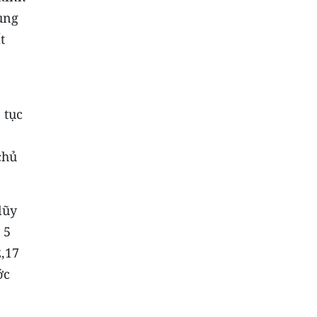
ung
t
 tục
chủ
lũy
 5
2,17
ớc