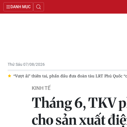
DANH MỤC
Thứ Sáu 07/08/2026
ực
“Vượt ải” thiên tai, phấn đấu đưa đoàn tàu LRT Phú Quốc “
KINH TẾ
Tháng 6, TKV ph
cho sản xuất đi