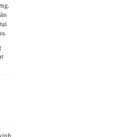
ờng.
sản
tại
ầu.
g
ạt
 kinh