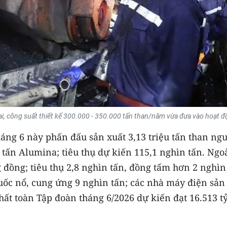
i, công suất thiết kế 300.000 - 350.000 tấn than/năm vừa đưa vào hoạt đ
háng 6 này phấn đấu sản xuất 3,13 triệu tấn than ng
n tấn Alumina; tiêu thụ dự kiến 115,1 nghìn tấn. Ngo
g đồng; tiêu thụ 2,8 nghìn tấn, đồng tấm hơn 2 nghìn
thuốc nổ, cung ứng 9 nghìn tấn; các nhà máy điện sản
ất toàn Tập đoàn tháng 6/2026 dự kiến đạt 16.513 t