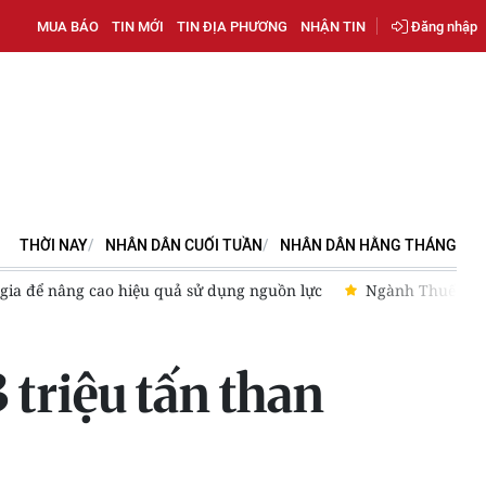
MUA BÁO
TIN MỚI
TIN ĐỊA PHƯƠNG
NHẬN TIN
Đăng nhập
THỜI NAY
NHÂN DÂN CUỐI TUẦN
NHÂN DÂN HẰNG THÁNG
gia để nâng cao hiệu quả sử dụng nguồn lực
Ngành Thuế hướ
triệu tấn than