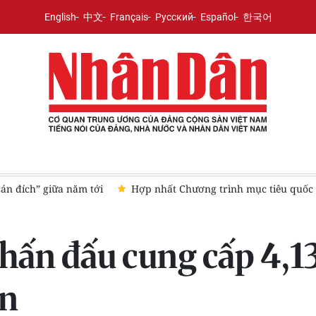
English
中文
Français
Русский
Español
한국어
cán đích” giữa năm tới
Hợp nhất Chương trình mục tiêu quốc 
ấn đấu cung cấp 4,13 
ện