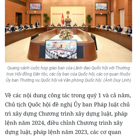
TIN MỚI
TIN ĐỊA PHƯƠNG
Trung du và miền núi phía Bắc
Đồng bằng sông Hồng
Bắc Trung Bộ
Quang cảnh cuộc họp giao ban của Lãnh đạo Quốc hội với Thường
trực Hội đồng Dân tộc, các Ủy ban của Quốc hội, các cơ quan thuộc
Duyên hải Nam Trung Bộ và Tây
Ủy ban Thường vụ Quốc hội và Văn phòng Quốc hội. (Ảnh Duy Linh)
Nguyên
Về các nội dung công tác trong quý 1 và cả năm,
Đông Nam Bộ
Chủ tịch Quốc hội đề nghị Ủy ban Pháp luật chủ
Đồng bằng sông Cửu Long
trì xây dựng Chương trình xây dựng luật, pháp
lệnh năm 2024, điều chỉnh Chương trình xây
Chuyên trang Hà Nội
dựng luật, pháp lệnh năm 2023, các cơ quan
Chuyên trang TP. Hồ Chí Minh