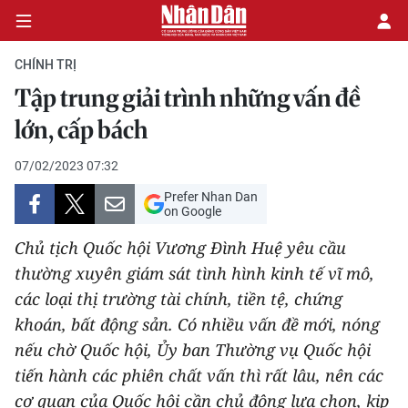
CHÍNH TRỊ
Tập trung giải trình những vấn đề
CHÍNH TRỊ
lớn, cấp bách
KINH TẾ
07/02/2023 07:32
Prefer Nhan Dan
VĂN HÓA
on Google
Chủ tịch Quốc hội Vương Đình Huệ yêu cầu
XÃ HỘI
thường xuyên giám sát tình hình kinh tế vĩ mô,
các loại thị trường tài chính, tiền tệ, chứng
PHÁP LUẬT
khoán, bất động sản. Có nhiều vấn đề mới, nóng
DU LỊCH
nếu chờ Quốc hội, Ủy ban Thường vụ Quốc hội
tiến hành các phiên chất vấn thì rất lâu, nên các
THẾ GIỚI
cơ quan của Quốc hội cần chủ động lựa chọn, kịp