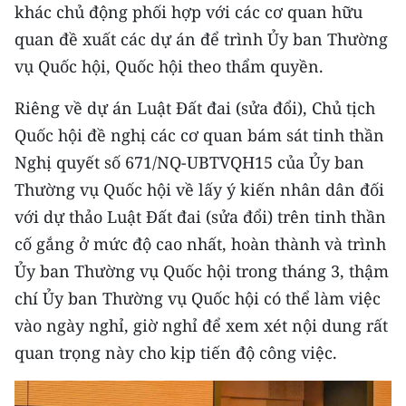
khác chủ động phối hợp với các cơ quan hữu
quan đề xuất các dự án để trình Ủy ban Thường
CHUYÊN ĐỀ
vụ Quốc hội, Quốc hội theo thẩm quyền.
CÁC CHUYÊN TRANG
Riêng về dự án Luật Đất đai (sửa đổi), Chủ tịch
Quốc hội đề nghị các cơ quan bám sát tinh thần
VỀ BÁO NHÂN DÂN
Nghị quyết số 671/NQ-UBTVQH15 của Ủy ban
THỜI NAY
Thường vụ Quốc hội về lấy ý kiến nhân dân đối
với dự thảo Luật Đất đai (sửa đổi) trên tinh thần
NHÂN DÂN CUỐI TUẦN
cố gắng ở mức độ cao nhất, hoàn thành và trình
Ủy ban Thường vụ Quốc hội trong tháng 3, thậm
NHÂN DÂN HẰNG THÁNG
chí Ủy ban Thường vụ Quốc hội có thể làm việc
MUA BÁO
vào ngày nghỉ, giờ nghỉ để xem xét nội dung rất
quan trọng này cho kịp tiến độ công việc.
ĐỌC BÁO IN