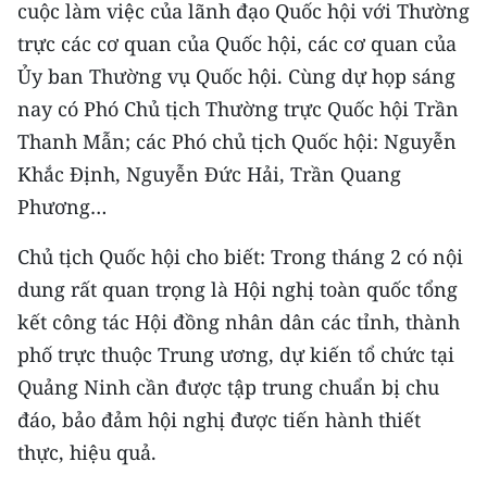
cuộc làm việc của lãnh đạo Quốc hội với Thường
CHƯƠNG TRÌNH OCOP - MỖI XÃ
MỘT SẢN PHẨM
trực các cơ quan của Quốc hội, các cơ quan của
Ủy ban Thường vụ Quốc hội. Cùng dự họp sáng
RADIO
nay có Phó Chủ tịch Thường trực Quốc hội Trần
Thanh Mẫn; các Phó chủ tịch Quốc hội: Nguyễn
MEDIA CENTER
Khắc Định, Nguyễn Đức Hải, Trần Quang
Phương…
E-Magazine
Chủ tịch Quốc hội cho biết: Trong tháng 2 có nội
Video
dung rất quan trọng là Hội nghị toàn quốc tổng
Media Chính trị
kết công tác Hội đồng nhân dân các tỉnh, thành
Media Kinh tế
phố trực thuộc Trung ương, dự kiến tổ chức tại
Quảng Ninh cần được tập trung chuẩn bị chu
Media Văn hóa
đáo, bảo đảm hội nghị được tiến hành thiết
Media Xã hội
thực, hiệu quả.