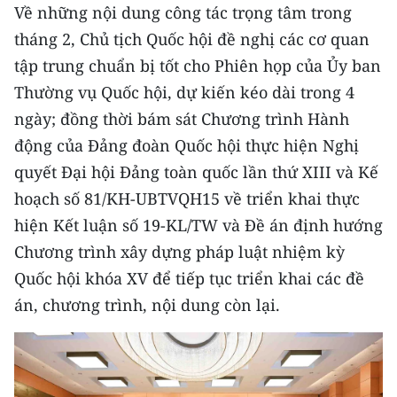
Media Pháp luật
Về những nội dung công tác trọng tâm trong
tháng 2, Chủ tịch Quốc hội đề nghị các cơ quan
Media Du lịch
tập trung chuẩn bị tốt cho Phiên họp của Ủy ban
Media Thế giới
Thường vụ Quốc hội, dự kiến kéo dài trong 4
ngày; đồng thời bám sát Chương trình Hành
Media Thể thao
động của Đảng đoàn Quốc hội thực hiện Nghị
Media Giáo dục
quyết Đại hội Đảng toàn quốc lần thứ XIII và Kế
hoạch số 81/KH-UBTVQH15 về triển khai thực
Media Y tế
hiện Kết luận số 19-KL/TW và Đề án định hướng
Media Khoa học - Công nghệ
Chương trình xây dựng pháp luật nhiệm kỳ
Quốc hội khóa XV để tiếp tục triển khai các đề
Media Môi trường
án, chương trình, nội dung còn lại.
Ảnh
Infographic