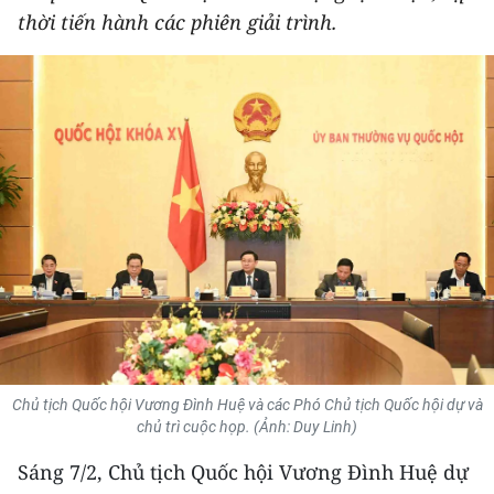
thời tiến hành các phiên giải trình.
THỂ THAO
GIÁO DỤC
Y TẾ
KHOA HỌC - CÔNG NGHỆ
MÔI TRƯỜNG
BẠN ĐỌC
KIỂM CHỨNG THÔNG TIN
TRI THỨC CHUYÊN SÂU
Chủ tịch Quốc hội Vương Đình Huệ và các Phó Chủ tịch Quốc hội dự và
chủ trì cuộc họp. (Ảnh: Duy Linh)
54 DÂN TỘC VIỆT NAM
Sáng 7/2, Chủ tịch Quốc hội Vương Đình Huệ dự