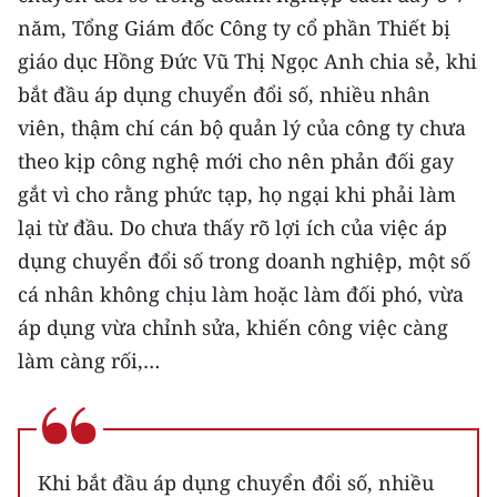
TIN MỚI
năm, Tổng Giám đốc Công ty cổ phần Thiết bị
giáo dục Hồng Đức Vũ Thị Ngọc Anh chia sẻ, khi
TIN ĐỊA PHƯƠNG
bắt đầu áp dụng chuyển đổi số, nhiều nhân
Trung du và miền núi phía Bắc
viên, thậm chí cán bộ quản lý của công ty chưa
theo kịp công nghệ mới cho nên phản đối gay
Đồng bằng sông Hồng
gắt vì cho rằng phức tạp, họ ngại khi phải làm
Bắc Trung Bộ
lại từ đầu. Do chưa thấy rõ lợi ích của việc áp
dụng chuyển đổi số trong doanh nghiệp, một số
Duyên hải Nam Trung Bộ và Tây
cá nhân không chịu làm hoặc làm đối phó, vừa
Nguyên
áp dụng vừa chỉnh sửa, khiến công việc càng
Đông Nam Bộ
làm càng rối,…
Đồng bằng sông Cửu Long
Chuyên trang Hà Nội
Khi bắt đầu áp dụng chuyển đổi số, nhiều
Chuyên trang TP. Hồ Chí Minh