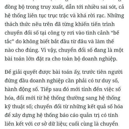
ENGLISH
đồng bộ trong truy xuất, dẫn tới nhiều sai sót, cả
hệ thống liên tục trục trặc và khá rời rạc. Những
中文
thách thức nêu trên đã từng khiến tiến trình
FRANÇAIS
chuyển đổi số tại công ty rơi vào tình cảnh “bế
tắc” do không biết bắt đầu từ đâu và làm thế
РУССКИЙ
nào cho đúng. Vì vậy, chuyển đổi số đang là một
bài toán lớn đặt ra cho toàn bộ doanh nghiệp.
ESPAÑOL
Để giải quyết được bài toán ấy, trước tiên người
한국어
đứng đầu doanh nghiệp cần phải có tư duy số,
hành động số. Tiếp sau đó mới tính đến việc số
hóa, đổi mới từ hệ thống thường sang hệ thống
kỹ thuật số; chuyển đổi từ những kết quả số hóa
để xây dựng hệ thống báo cáo quản trị có tính
liên kết với cơ sở dữ liệu; cuối cùng là chuyển