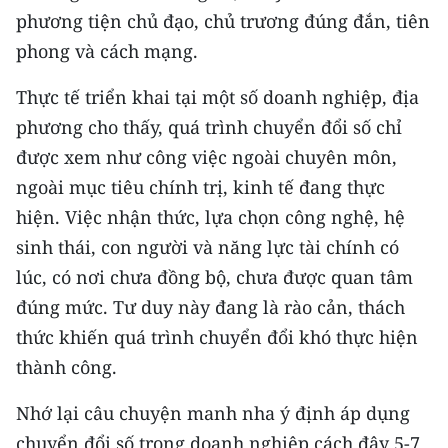
Media Pháp luật
phương tiện chủ đạo, chủ trương đúng đắn, tiên
phong và cách mạng.
Media Du lịch
Thực tế triển khai tại một số doanh nghiệp, địa
Media Thế giới
phương cho thấy, quá trình chuyển đổi số chỉ
Media Thể thao
được xem như công việc ngoài chuyên môn,
Media Giáo dục
ngoài mục tiêu chính trị, kinh tế đang thực
hiện. Việc nhận thức, lựa chọn công nghệ, hệ
Media Y tế
sinh thái, con người và năng lực tài chính có
Media Khoa học - Công nghệ
lúc, có nơi chưa đồng bộ, chưa được quan tâm
đúng mức. Tư duy này đang là rào cản, thách
Media Môi trường
thức khiến quá trình chuyển đổi khó thực hiện
Ảnh
thành công.
Infographic
Nhớ lại câu chuyện manh nha ý định áp dụng
chuyển đổi số trong doanh nghiệp cách đây 5-7