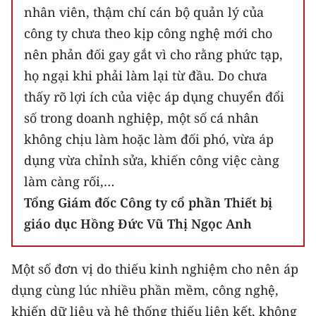
nhân viên, thậm chí cán bộ quản lý của
CHUYÊN ĐỀ
công ty chưa theo kịp công nghệ mới cho
nên phản đối gay gắt vì cho rằng phức tạp,
CÁC CHUYÊN TRANG
họ ngại khi phải làm lại từ đầu. Do chưa
thấy rõ lợi ích của việc áp dụng chuyển đổi
VỀ BÁO NHÂN DÂN
số trong doanh nghiệp, một số cá nhân
không chịu làm hoặc làm đối phó, vừa áp
THỜI NAY
dụng vừa chỉnh sửa, khiến công việc càng
NHÂN DÂN CUỐI TUẦN
làm càng rối,…
Tổng Giám đốc Công ty cổ phần Thiết bị
NHÂN DÂN HẰNG THÁNG
giáo dục Hồng Đức Vũ Thị Ngọc Anh
MUA BÁO
Một số đơn vị do thiếu kinh nghiệm cho nên áp
ĐỌC BÁO IN
dụng cùng lúc nhiều phần mềm, công nghệ,
khiến dữ liệu và hệ thống thiếu liên kết, không