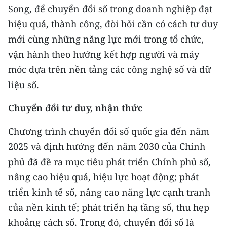
CHƯƠNG TRÌNH OCOP - MỖI XÃ
Song, để chuyển đổi số trong doanh nghiệp đạt
MỘT SẢN PHẨM
hiệu quả, thành công, đòi hỏi cần có cách tư duy
mới cùng những năng lực mới trong tổ chức,
RADIO
vận hành theo hướng kết hợp người và máy
móc dựa trên nền tảng các công nghệ số và dữ
MEDIA CENTER
liệu số.
E-Magazine
Chuyển đổi tư duy, nhận thức
Video
Chương trình chuyển đổi số quốc gia đến năm
Media Chính trị
2025 và định hướng đến năm 2030 của Chính
phủ đã đề ra mục tiêu phát triển Chính phủ số,
Media Kinh tế
nâng cao hiệu quả, hiệu lực hoạt động; phát
Media Văn hóa
triển kinh tế số, nâng cao năng lực cạnh tranh
của nền kinh tế; phát triển hạ tầng số, thu hẹp
Media Xã hội
khoảng cách số. Trong đó, chuyển đổi số là