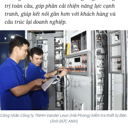
trị toàn cầu, góp phần cải thiện năng lực cạnh
THỂ THAO
tranh, giúp kết nối gần hơn với khách hàng và
GIÁO DỤC
cấu trúc lại doanh nghiệp.
Y TẾ
KHOA HỌC - CÔNG NGHỆ
MÔI TRƯỜNG
BẠN ĐỌC
KIỂM CHỨNG THÔNG TIN
TRI THỨC CHUYÊN SÂU
Công nhân Công ty TNHH Vander Leun (Hải Phòng) kiểm tra thiết bị điện.
54 DÂN TỘC VIỆT NAM
(Ảnh ĐỨC ANH)