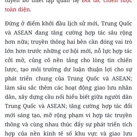
tuyên bố thiết lập quan hệ
Đối tác chiến lược
toàn diện
.
CHUYÊN ĐỀ
Đứng ở điểm khởi đầu lịch sử mới, Trung Quốc
CÁC CHUYÊN TRANG
và ASEAN đang tăng cường hợp tác sâu rộng
hơn nữa; truyền thông hai bên cần đóng vai trò
VỀ BÁO NHÂN DÂN
lớn hơn trước những cơ hội mới, nỗ lực hợp tác
cởi mở, củng cố nền tảng cho lòng tin chiến
THỜI NAY
lược, tạo môi trường dư luận thuận lợi cho sự
NHÂN DÂN CUỐI TUẦN
phát triển chung của Trung Quốc và ASEAN;
làm sâu sắc thêm các hoạt động giao lưu nhân
NHÂN DÂN HẰNG THÁNG
dân, xây dựng cầu nối hiểu biết giữa người dân
Trung Quốc và ASEAN; tăng cường hợp tác đổi
MUA BÁO
mới sáng tạo, mở rộng phạm vi hợp tác truyền
ĐỌC BÁO IN
thông và cùng nhau thúc đẩy sự phát triển tích
hợp của nền kinh tế số khu vực và giao lưu