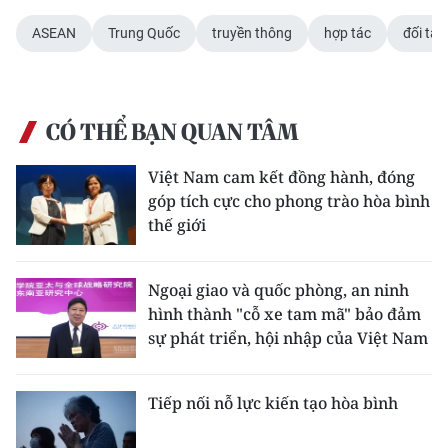
ASEAN
Trung Quốc
truyền thông
hợp tác
đối tác
CÓ THỂ BẠN QUAN TÂM
Việt Nam cam kết đồng hành, đóng
góp tích cực cho phong trào hòa bình
thế giới
Ngoại giao và quốc phòng, an ninh
hình thành "cỗ xe tam mã" bảo đảm
sự phát triển, hội nhập của Việt Nam
Tiếp nối nỗ lực kiến tạo hòa bình