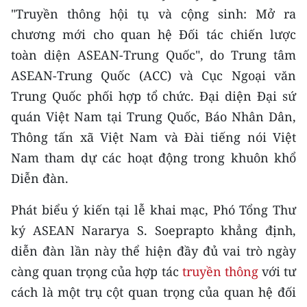
CHƯƠNG TRÌNH OCOP - MỖI XÃ
"Truyền thông hội tụ và cộng sinh: Mở ra
MỘT SẢN PHẨM
chương mới cho quan hệ Đối tác chiến lược
toàn diện ASEAN-Trung Quốc", do Trung tâm
RADIO
ASEAN-Trung Quốc (ACC) và Cục Ngoại văn
Trung Quốc phối hợp tổ chức. Đại diện Đại sứ
MEDIA CENTER
quán Việt Nam tại Trung Quốc, Báo Nhân Dân,
E-Magazine
Thông tấn xã Việt Nam và Đài tiếng nói Việt
Nam tham dự các hoạt động trong khuôn khổ
Video
Diễn đàn.
Media Chính trị
Phát biểu ý kiến tại lễ khai mạc, Phó Tổng Thư
Media Kinh tế
ký ASEAN Nararya S. Soeprapto khẳng định,
diễn đàn lần này thể hiện đầy đủ vai trò ngày
Media Văn hóa
càng quan trọng của hợp tác
truyền thông
với tư
Media Xã hội
cách là một trụ cột quan trọng của quan hệ đối