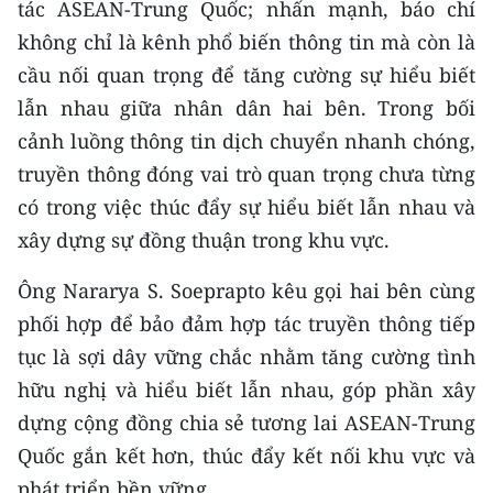
tác ASEAN-Trung Quốc; nhấn mạnh, báo chí
Media Pháp luật
không chỉ là kênh phổ biến thông tin mà còn là
Media Du lịch
cầu nối quan trọng để tăng cường sự hiểu biết
Media Thế giới
lẫn nhau giữa nhân dân hai bên. Trong bối
cảnh luồng thông tin dịch chuyển nhanh chóng,
Media Thể thao
truyền thông đóng vai trò quan trọng chưa từng
Media Giáo dục
có trong việc thúc đẩy sự hiểu biết lẫn nhau và
xây dựng sự đồng thuận trong khu vực.
Media Y tế
Ông Nararya S. Soeprapto kêu gọi hai bên cùng
Media Khoa học - Công nghệ
phối hợp để bảo đảm hợp tác truyền thông tiếp
Media Môi trường
tục là sợi dây vững chắc nhằm tăng cường tình
hữu nghị và hiểu biết lẫn nhau, góp phần xây
Ảnh
dựng cộng đồng chia sẻ tương lai ASEAN-Trung
Infographic
Quốc gắn kết hơn, thúc đẩy kết nối khu vực và
phát triển bền vững.