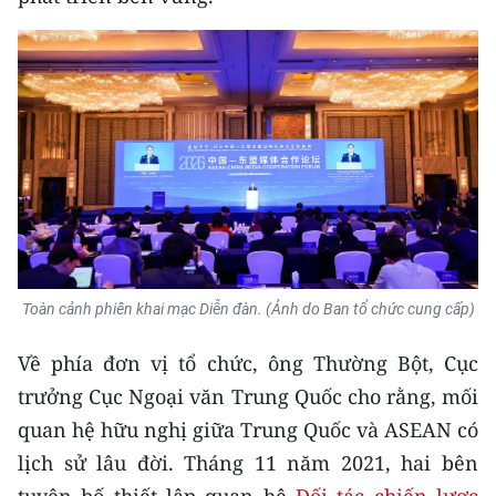
TIN MỚI
TIN ĐỊA PHƯƠNG
Trung du và miền núi phía Bắc
Đồng bằng sông Hồng
Bắc Trung Bộ
Duyên hải Nam Trung Bộ và Tây
Nguyên
Toàn cảnh phiên khai mạc Diễn đàn. (Ảnh do Ban tổ chức cung cấp)
Đông Nam Bộ
Về phía đơn vị tổ chức, ông Thường Bột, Cục
Đồng bằng sông Cửu Long
trưởng Cục Ngoại văn Trung Quốc cho rằng, mối
quan hệ hữu nghị giữa Trung Quốc và ASEAN có
Chuyên trang Hà Nội
lịch sử lâu đời. Tháng 11 năm 2021, hai bên
Chuyên trang TP. Hồ Chí Minh