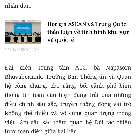
ENGLISH
nhân dân.
中文
Học giả ASEAN và Trung Quốc
thảo luận về tình hình khu vực
FRANÇAIS
và quốc tế
РУССКИЙ
14/05/2026 16:27
ESPAÑOL
Đại diện Trung tâm ACC, bà Napasorn
Bhuvaboriank, Trưởng Ban Thông tin và Quan
한국어
hệ công chúng, cho rằng, bối cảnh phổ biến
thông tin toàn cầu hiện đang trải qua những
điều chỉnh sâu sắc, truyền thông đóng vai trò
không thể thiếu và vô cùng quan trọng trong
việc làm sâu sắc thêm quan hệ Đối tác chiến
lược toàn diện giữa hai bên.