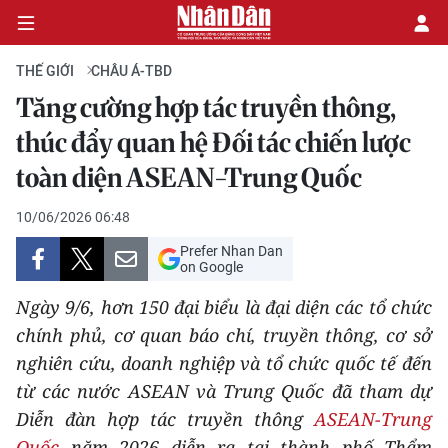
THẾ GIỚI
CHÂU Á-TBD
Tăng cường hợp tác truyền thông,
CHÍNH TRỊ
thúc đẩy quan hệ Đối tác chiến lược
toàn diện ASEAN-Trung Quốc
KINH TẾ
10/06/2026 06:48
VĂN HÓA
Prefer Nhan Dan
on Google
XÃ HỘI
Ngày 9/6, hơn 150 đại biểu là đại diện các tổ chức
PHÁP LUẬT
chính phủ, cơ quan báo chí, truyền thông, cơ sở
nghiên cứu, doanh nghiệp và tổ chức quốc tế đến
DU LỊCH
từ các nước ASEAN và Trung Quốc đã tham dự
Diễn đàn hợp tác truyền thông
ASEAN-Trung
THẾ GIỚI
Quốc
năm 2026 diễn ra tại thành phố Thẩm