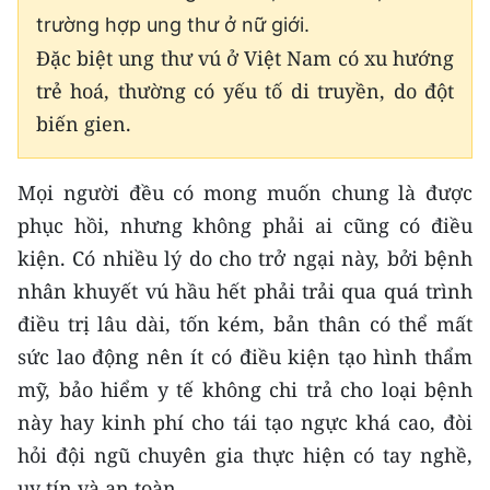
Media Pháp luật
trường hợp ung thư ở nữ giới.
Media Du lịch
Đặc biệt ung thư vú ở Việt Nam có xu hướng
trẻ hoá, thường có yếu tố di truyền, do đột
Media Thế giới
biến gien.
Media Thể thao
Mọi người đều có mong muốn chung là được
Media Giáo dục
phục hồi, nhưng không phải ai cũng có điều
Media Y tế
kiện. Có nhiều lý do cho trở ngại này, bởi bệnh
nhân khuyết vú hầu hết phải trải qua quá trình
Media Khoa học - Công nghệ
điều trị lâu dài, tốn kém, bản thân có thể mất
Media Môi trường
sức lao động nên ít có điều kiện tạo hình thẩm
mỹ, bảo hiểm y tế không chi trả cho loại bệnh
Ảnh
này hay kinh phí cho tái tạo ngực khá cao, đòi
Infographic
hỏi đội ngũ chuyên gia thực hiện có tay nghề,
uy tín và an toàn.