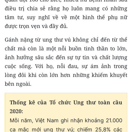
CHƯƠNG TRÌNH OCOP - MỖI XÃ
điều trị chia sẻ rằng họ luôn mang có những
MỘT SẢN PHẨM
tâm tư, suy nghĩ về về một hình thể phụ nữ
được trọn vẹn và đầy đủ.
RADIO
Gánh nặng từ ung thư vú không chỉ đến từ thể
MEDIA CENTER
chất mà còn là một nỗi buồn tinh thần to lớn,
E-Magazine
ảnh hưởng sâu sắc đến sự tự tin và chất lượng
cuộc sống. Với họ, nỗi đau, sự ám ảnh trong
Video
lòng đôi khi còn lớn hơn những khiếm khuyết
Media Chính trị
bên ngoài.
Media Kinh tế
Thống kê của Tổ chức Ung thư toàn cầu
Media Văn hóa
2020:
Mỗi năm, Việt Nam ghi nhận khoảng 21.000
Media Xã hội
ca mắc mới ung thư vú; chiếm 25,8% các