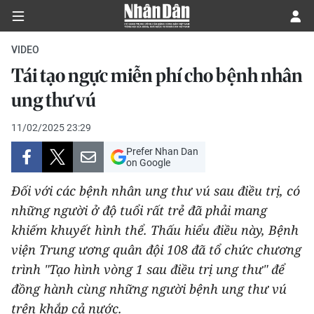
VIDEO
Tái tạo ngực miễn phí cho bệnh nhân
CHÍNH TRỊ
ung thư vú
KINH TẾ
11/02/2025 23:29
Prefer Nhan Dan
VĂN HÓA
on Google
Đối với các bệnh nhân ung thư vú sau điều trị, có
XÃ HỘI
những người ở độ tuổi rất trẻ đã phải mang
khiếm khuyết hình thể. Thấu hiểu điều này, Bệnh
PHÁP LUẬT
viện Trung ương quân đội 108 đã tổ chức chương
DU LỊCH
trình "Tạo hình vòng 1 sau điều trị ung thư" để
đồng hành cùng những người bệnh ung thư vú
THẾ GIỚI
trên khắp cả nước.