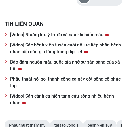
TIN LIÊN QUAN
[Video] Những lưu ý trước và sau khi hiến máu
[Video] Các bệnh viện tuyến cuối nỗ lực tiếp nhận bệnh
nhân cấp cứu gia tăng trong dịp Tết
Bảo đảm nguồn máu quốc gia nhờ sự sẵn sàng của xã
hội
Phẫu thuật nội soi thành công ca gãy cột sống cổ phức
tạp
[Video] Cận cảnh ca hiến tạng cứu sống nhiều bệnh
nhân
Phẫu thuật thẩm mỹ
tái tạo vòng 1
bệnh viện 108
phẫ