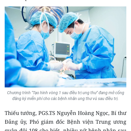
THỂ THAO
GIÁO DỤC
Y TẾ
KHOA HỌC - CÔNG NGHỆ
MÔI TRƯỜNG
BẠN ĐỌC
KIỂM CHỨNG THÔNG TIN
Chương trình "Tạo hình vòng 1 sau điều trị ung thư" đang mở cổng
đăng ký miễn phí cho các bệnh nhân ung thư vú sau điều trị.
TRI THỨC CHUYÊN SÂU
Thiếu tướng, PGS.TS Nguyễn Hoàng Ngọc, Bí thư
54 DÂN TỘC VIỆT NAM
Đảng ủy, Phó giám đốc Bệnh viện Trung ương
quân đội 108 cho biết, nhiều nữ bệnh nhân sau