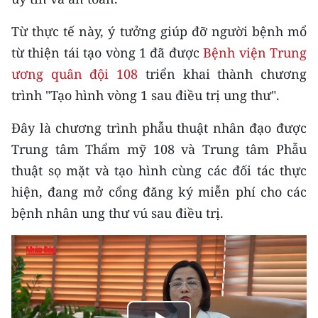
TIN MỚI
Từ thực tế này, ý tưởng giúp đỡ người bệnh mổ
TIN ĐỊA PHƯƠNG
từ thiện tái tạo vòng 1 đã được
Bệnh viện Trung
ương quân đội 108
triển khai thành chương
Trung du và miền núi phía Bắc
trình "Tạo hình vòng 1 sau điều trị ung thư".
Đồng bằng sông Hồng
Đây là chương trình phẫu thuật nhân đạo được
Bắc Trung Bộ
Trung tâm Thẩm mỹ 108 và Trung tâm Phẫu
thuật sọ mặt và tạo hình cùng các đối tác thực
Duyên hải Nam Trung Bộ và Tây
hiện, đang mở cổng đăng ký miễn phí cho các
Nguyên
bệnh nhân ung thư vú sau điều trị.
Đông Nam Bộ
Đồng bằng sông Cửu Long
Chuyên trang Hà Nội
Chuyên trang TP. Hồ Chí Minh