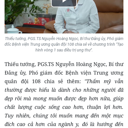
Play
CHUYÊN ĐỀ
Video
CÁC CHUYÊN TRANG
Thiếu tướng, PGS.TS Nguyễn Hoàng Ngọc, Bí thư Đảng ủy, Phó giám
VỀ BÁO NHÂN DÂN
đốc Bệnh viện Trung ương quân đội 108 chia sẻ về chương trình "Tạo
hình vòng 1 sau điều trị ung thư".
THỜI NAY
Thiếu tướng, PGS.TS Nguyễn Hoàng Ngọc, Bí thư
NHÂN DÂN CUỐI TUẦN
Đảng ủy, Phó giám đốc Bệnh viện Trung ương
quân đội 108 chia sẻ thêm:
"T
hẩm mỹ vẫn
NHÂN DÂN HẰNG THÁNG
thường được hiểu là dành cho những người đã
đẹp rồi mà mong muốn được đẹp hơn nữa, giúp
MUA BÁO
chất lượng cuộc sống cao hơn, thuận lợi hơn.
ĐỌC BÁO IN
Tuy nhiên, chúng tôi muốn mang đến một mục
đích cao cả hơn của ngành y, đó là hướng đến