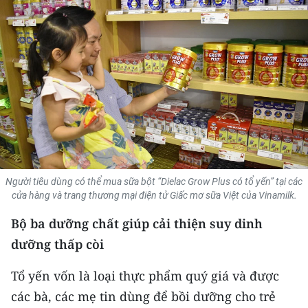
THỂ THAO
GIÁO DỤC
Y TẾ
KHOA HỌC - CÔNG NGHỆ
MÔI TRƯỜNG
BẠN ĐỌC
Người tiêu dùng có thể mua sữa bột “Dielac Grow Plus có tổ yến” tại các
cửa hàng và trang thương mại điện tử Giấc mơ sữa Việt của Vinamilk.
KIỂM CHỨNG THÔNG TIN
Bộ ba dưỡng chất giúp cải thiện suy dinh
dưỡng thấp còi
TRI THỨC CHUYÊN SÂU
Tổ yến vốn là loại thực phẩm quý giá và được
54 DÂN TỘC VIỆT NAM
các bà, các mẹ tin dùng để bồi dưỡng cho trẻ