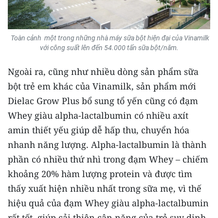
TIN MỚI
TIN ĐỊA PHƯƠNG
Toàn cảnh một trong những nhà máy sữa bột hiện đại của Vinamilk
với công suất lên đến 54.000 tấn sữa bột/năm.
Trung du và miền núi phía Bắc
Ngoài ra, cũng như nhiều dòng sản phẩm sữa
Đồng bằng sông Hồng
bột trẻ em khác của Vinamilk, sản phẩm mới
Bắc Trung Bộ
Dielac Grow Plus bổ sung tổ yến cũng có đạm
Whey giàu alpha-lactalbumin có nhiều axít
Duyên hải Nam Trung Bộ và Tây
amin thiết yếu giúp dễ hấp thu, chuyển hóa
Nguyên
nhanh năng lượng. Alpha-lactalbumin là thành
Đông Nam Bộ
phần có nhiều thứ nhì trong đạm Whey – chiếm
khoảng 20% hàm lượng protein và được tìm
Đồng bằng sông Cửu Long
thấy xuất hiện nhiều nhất trong sữa mẹ, vì thế
Chuyên trang Hà Nội
hiệu quả của đạm Whey giàu alpha-lactalbumin
Chuyên trang TP. Hồ Chí Minh
rất tốt, giúp cải thiện cân nặng của trẻ suy dinh