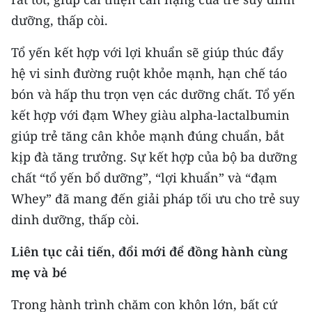
dưỡng, thấp còi.
CHUYÊN ĐỀ
Tổ yến kết hợp với lợi khuẩn sẽ giúp thúc đẩy
CÁC CHUYÊN TRANG
hệ vi sinh đường ruột khỏe mạnh, hạn chế táo
bón và hấp thu trọn vẹn các dưỡng chất. Tổ yến
VỀ BÁO NHÂN DÂN
kết hợp với đạm Whey giàu alpha-lactalbumin
giúp trẻ tăng cân khỏe mạnh đúng chuẩn, bắt
THỜI NAY
kịp đà tăng trưởng. Sự kết hợp của bộ ba dưỡng
NHÂN DÂN CUỐI TUẦN
chất “tổ yến bổ dưỡng”, “lợi khuẩn” và “đạm
Whey” đã mang đến giải pháp tối ưu cho trẻ suy
NHÂN DÂN HẰNG THÁNG
dinh dưỡng, thấp còi.
MUA BÁO
Liên tục cải tiến, đổi mới để đồng hành cùng
mẹ và bé
ĐỌC BÁO IN
Trong hành trình chăm con khôn lớn, bất cứ