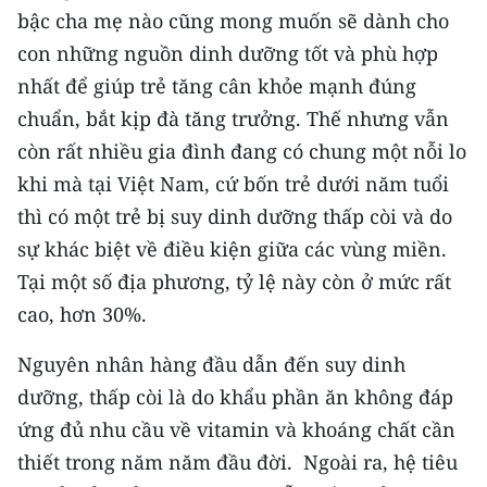
ENGLISH
bậc cha mẹ nào cũng mong muốn sẽ dành cho
con những nguồn dinh dưỡng tốt và phù hợp
中文
nhất để giúp trẻ tăng cân khỏe mạnh đúng
chuẩn, bắt kịp đà tăng trưởng. Thế nhưng vẫn
FRANÇAIS
còn rất nhiều gia đình đang có chung một nỗi lo
РУССКИЙ
khi mà tại Việt Nam, cứ bốn trẻ dưới năm tuổi
thì có một trẻ bị suy dinh dưỡng thấp còi và do
ESPAÑOL
sự khác biệt về điều kiện giữa các vùng miền.
한국어
Tại một số địa phương, tỷ lệ này còn ở mức rất
cao, hơn 30%.
Nguyên nhân hàng đầu dẫn đến suy dinh
dưỡng, thấp còi là do khẩu phần ăn không đáp
ứng đủ nhu cầu về vitamin và khoáng chất cần
thiết trong năm năm đầu đời. Ngoài ra, hệ tiêu