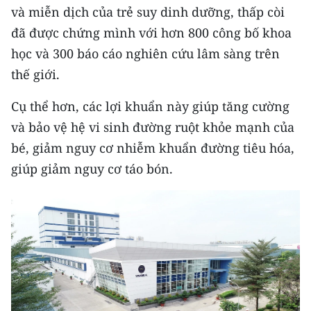
Media Pháp luật
và miễn dịch của trẻ suy dinh dưỡng, thấp còi
đã được chứng mình với hơn 800 công bố khoa
Media Du lịch
học và 300 báo cáo nghiên cứu lâm sàng trên
Media Thế giới
thế giới.
Media Thể thao
Cụ thể hơn, các lợi khuẩn này giúp tăng cường
và bảo vệ hệ vi sinh đường ruột khỏe mạnh của
Media Giáo dục
bé, giảm nguy cơ nhiễm khuẩn đường tiêu hóa,
Media Y tế
giúp giảm nguy cơ táo bón.
Media Khoa học - Công nghệ
Media Môi trường
Ảnh
Infographic