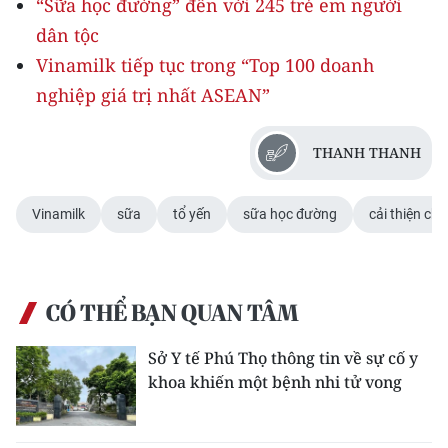
“Sữa học đường” đến với 245 trẻ em người
dân tộc
Vinamilk tiếp tục trong “Top 100 doanh
nghiệp giá trị nhất ASEAN”
THANH THANH
Vinamilk
sữa
tổ yến
sữa học đường
cải thiện chi
CÓ THỂ BẠN QUAN TÂM
Sở Y tế Phú Thọ thông tin về sự cố y
khoa khiến một bệnh nhi tử vong