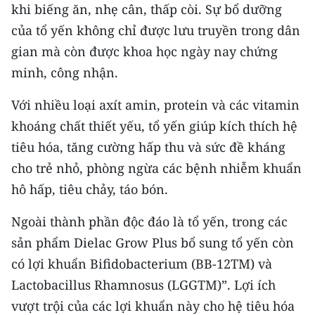
CHƯƠNG TRÌNH OCOP - MỖI XÃ
khi biếng ăn, nhẹ cân, thấp còi. Sự bổ dưỡng
MỘT SẢN PHẨM
của tổ yến không chỉ được lưu truyền trong dân
gian mà còn được khoa học ngày nay chứng
RADIO
minh, công nhận.
MEDIA CENTER
Với nhiều loại axít amin, protein và các vitamin
khoáng chất thiết yếu, tổ yến giúp kích thích hệ
E-Magazine
tiêu hóa, tăng cường hấp thu và sức đề kháng
Video
cho trẻ nhỏ, phòng ngừa các bệnh nhiễm khuẩn
hô hấp, tiêu chảy, táo bón.
Media Chính trị
Ngoài thành phần độc đáo là tổ yến, trong các
Media Kinh tế
sản phẩm Dielac Grow Plus bổ sung tổ yến còn
Media Văn hóa
có lợi khuẩn Bifidobacterium (BB-12TM) và
Lactobacillus Rhamnosus (LGGTM)”. Lợi ích
Media Xã hội
vượt trội của các lợi khuẩn này cho hệ tiêu hóa