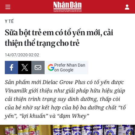
Y TẾ
Sữa bột trẻ em có tổ yến mới, cải
CHÍNH TRỊ
thiện thể trạng cho trẻ
KINH TẾ
14/07/2020 02:02
Prefer Nhan Dan
VĂN HÓA
on Google
Sản phẩm mới Dielac Grow Plus có tổ yến được
XÃ HỘI
Vinamilk giới thiệu như giải pháp hữu hiệu giúp
cải thiện trình trạng suy dinh dưỡng, thấp còi
PHÁP LUẬT
của bé nhờ sự kết hợp của bộ ba dưỡng chất “tổ
DU LỊCH
yến”, “lợi khuẩn” và “đạm Whey”
THẾ GIỚI