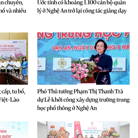
ận chuyển,
Ước tính có khoảng 1.100 cán bộ quản
 nổ và nhiều
lý ở Nghệ An trở lại công tác giảng dạy
cấp, tu bổ,
Phó Thủ tướng Phạm Thị Thanh Trà
 Việt-Lào
dự Lễ khởi công xây dựng trường trung
học phổ thông ở Nghệ An