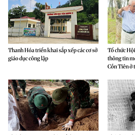
Thanh Hóa triển khai sắp xếp các cơ sở
Tổ chức Hội
giáo dục công lập
thông tin mộ
Cồn Tiên ở 