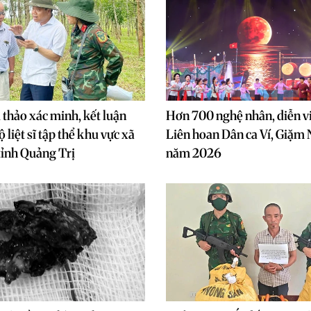
 thảo xác minh, kết luận
Hơn 700 nghệ nhân, diễn v
 liệt sĩ tập thể khu vực xã
Liên hoan Dân ca Ví, Giặm
tỉnh Quảng Trị
năm 2026