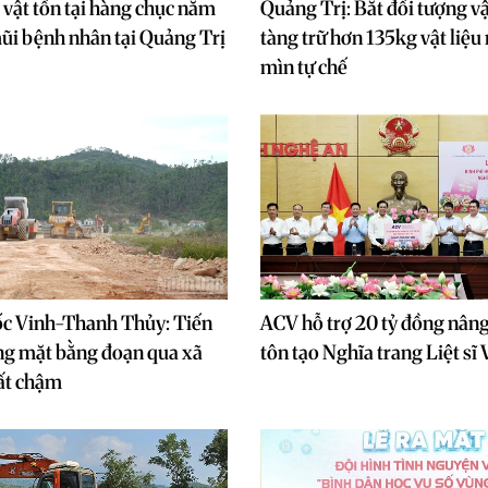
ị vật tồn tại hàng chục năm
Quảng Trị: Bắt đối tượng v
ũi bệnh nhân tại Quảng Trị
tàng trữ hơn 135kg vật liệu
mìn tự chế
ốc Vinh-Thanh Thủy: Tiến
ACV hỗ trợ 20 tỷ đồng nâng 
ng mặt bằng đoạn qua xã
tôn tạo Nghĩa trang Liệt sĩ
ất chậm