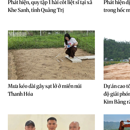
Phát hiện, quy tập 1 hài cốt liệt sĩ tại xã
Phát hiện d
Khe Sanh, tỉnh Quảng Trị
trong hốc m
Mưa kéo dài gây sạt lở ở miền núi
Dự án cao t
Thanh Hóa
độ giải phó
Kim Bảng r