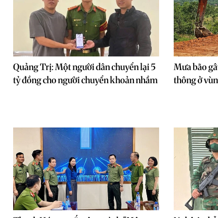
Quảng Trị: Một người dân chuyển lại 5
Mưa bão gây
tỷ đồng cho người chuyển khoản nhầm
thông ở vù