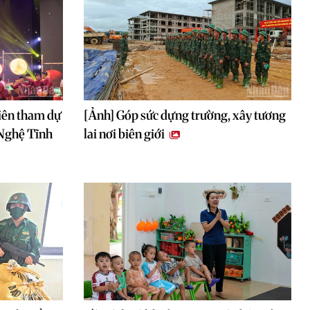
iên tham dự
[Ảnh] Góp sức dựng trường, xây tương
 Nghệ Tĩnh
lai nơi biên giới