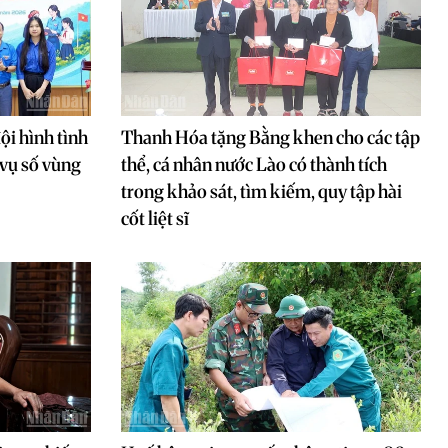
ội hình tình
Thanh Hóa tặng Bằng khen cho các tập
 vụ số vùng
thể, cá nhân nước Lào có thành tích
trong khảo sát, tìm kiếm, quy tập hài
cốt liệt sĩ