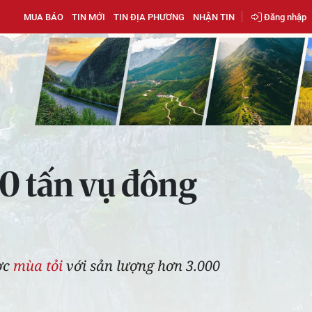
MUA BÁO
TIN MỚI
TIN ĐỊA PHƯƠNG
NHẬN TIN
Đăng nhập
0 tấn vụ đông
ược
mùa tỏi
với sản lượng hơn 3.000