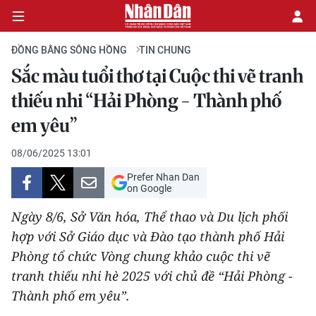
ĐỒNG BẰNG SÔNG HỒNG
TIN CHUNG
Sắc màu tuổi thơ tại Cuộc thi vẽ tranh
CHÍNH TRỊ
thiếu nhi “Hải Phòng - Thành phố
em yêu”
KINH TẾ
08/06/2025 13:01
VĂN HÓA
Prefer Nhan Dan
on Google
XÃ HỘI
Ngày 8/6, Sở Văn hóa, Thể thao và Du lịch phối
PHÁP LUẬT
hợp với Sở Giáo dục và Đào tạo thành phố Hải
Phòng tổ chức Vòng chung khảo cuộc thi vẽ
DU LỊCH
tranh thiếu nhi hè 2025 với chủ đề “Hải Phòng -
Thành phố em yêu”.
THẾ GIỚI