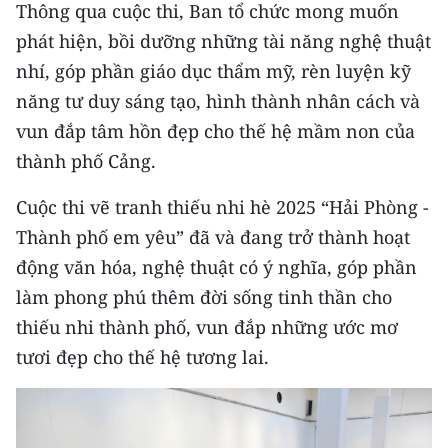
Thông qua cuộc thi, Ban tổ chức mong muốn
ENGLISH
phát hiện, bồi dưỡng những tài năng nghệ thuật
中文
nhí, góp phần giáo dục thẩm mỹ, rèn luyện kỹ
năng tư duy sáng tạo, hình thành nhân cách và
FRANÇAIS
vun đắp tâm hồn đẹp cho thế hệ mầm non của
РУССКИЙ
thành phố Cảng.
ESPAÑOL
Cuộc thi vẽ tranh thiếu nhi hè 2025 “Hải Phòng -
Thành phố em yêu” đã và đang trở thành hoạt
한국어
động văn hóa, nghệ thuật có ý nghĩa, góp phần
làm phong phú thêm đời sống tinh thần cho
thiếu nhi thành phố, vun đắp những ước mơ
tươi đẹp cho thế hệ tương lai.