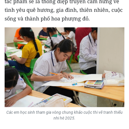
tác phẩm sẽ là thông điệp truyền cảm hứng về
tình yêu quê hương, gia đình, thiên nhiên, cuộc
CHUYÊN ĐỀ
sống và thành phố hoa phượng đỏ.
CÁC CHUYÊN TRANG
VỀ BÁO NHÂN DÂN
THỜI NAY
NHÂN DÂN CUỐI TUẦN
NHÂN DÂN HẰNG THÁNG
MUA BÁO
Các em học sinh tham gia vòng chung khảo cuộc thi vẽ tranh thiếu
ĐỌC BÁO IN
nhi hè 2025.