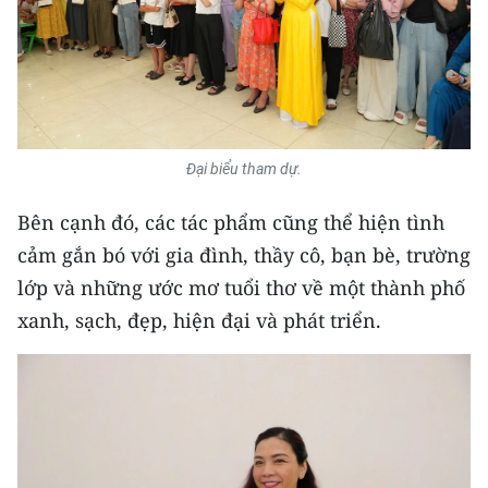
Media Pháp luật
Media Du lịch
Media Thế giới
Media Thể thao
Đại biểu tham dự.
Media Giáo dục
Bên cạnh đó, các tác phẩm cũng thể hiện tình
Media Y tế
cảm gắn bó với gia đình, thầy cô, bạn bè, trường
lớp và những ước mơ tuổi thơ về một thành phố
Media Khoa học - Công nghệ
xanh, sạch, đẹp, hiện đại và phát triển.
Media Môi trường
Ảnh
Infographic