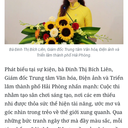
TIN MỚI
TIN ĐỊA PHƯƠNG
Trung du và miền núi phía Bắc
Đồng bằng sông Hồng
Bà Đinh Thị Bích Liên, Giám đốc Trung tâm Văn hóa, Điện ảnh và
Triển lãm thành phố Hải Phòng.
Bắc Trung Bộ
Phát biểu tại sự kiện, bà Đinh Thị Bích Liên,
Duyên hải Nam Trung Bộ và Tây
Nguyên
Giám đốc Trung tâm Văn hóa, Điện ảnh và Triển
lãm thành phố Hải Phòng nhấn mạnh: Cuộc thi
Đông Nam Bộ
nhằm tạo sân chơi sáng tạo, nơi các em thiếu
Đồng bằng sông Cửu Long
nhi được thỏa sức thể hiện tài năng, ước mơ và
góc nhìn trong trẻo về thế giới xung quanh. Qua
Chuyên trang Hà Nội
những bức tranh ngây thơ mà đầy màu sắc, mỗi
Chuyên trang TP. Hồ Chí Minh