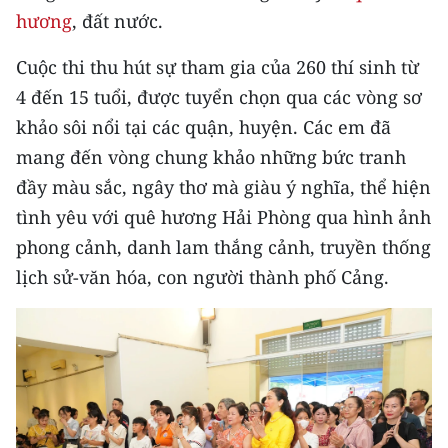
CHƯƠNG TRÌNH OCOP - MỖI XÃ
hương
, đất nước.
MỘT SẢN PHẨM
Cuộc thi thu hút sự tham gia của 260 thí sinh từ
4 đến 15 tuổi, được tuyển chọn qua các vòng sơ
RADIO
khảo sôi nổi tại các quận, huyện. Các em đã
MEDIA CENTER
mang đến vòng chung khảo những bức tranh
đầy màu sắc, ngây thơ mà giàu ý nghĩa, thể hiện
E-Magazine
tình yêu với quê hương Hải Phòng qua hình ảnh
Video
phong cảnh, danh lam thắng cảnh, truyền thống
lịch sử-văn hóa, con người thành phố Cảng.
Media Chính trị
Media Kinh tế
Media Văn hóa
Media Xã hội