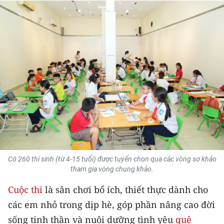
THỂ THAO
GIÁO DỤC
Y TẾ
KHOA HỌC - CÔNG NGHỆ
MÔI TRƯỜNG
BẠN ĐỌC
KIỂM CHỨNG THÔNG TIN
Có 260 thí sinh (từ 4-15 tuổi) được tuyển chọn qua các vòng sơ khảo
tham gia vòng chung khảo.
TRI THỨC CHUYÊN SÂU
Cuộc thi
là sân chơi bổ ích, thiết thực dành cho
các em nhỏ trong dịp hè, góp phần nâng cao đời
54 DÂN TỘC VIỆT NAM
sống tinh thần và nuôi dưỡng tình yêu
quê