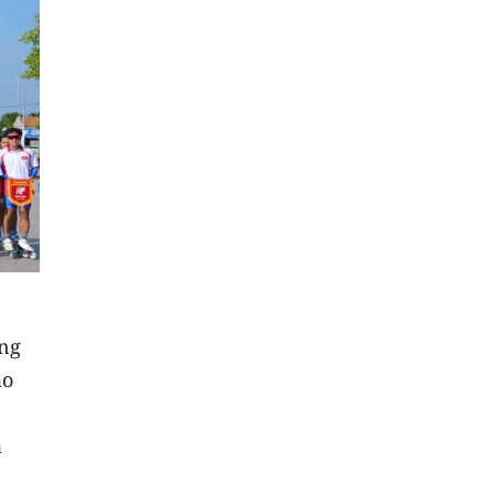
ung
ao
a