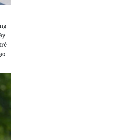
ơng
ày
trẻ
ạo