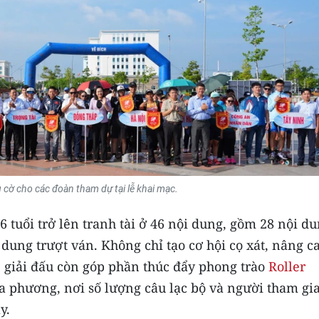
 cờ cho các đoàn tham dự tại lễ khai mạc.
6 tuổi trở lên tranh tài ở 46 nội dung, gồm 28 nội d
 dung trượt ván. Không chỉ tạo cơ hội cọ xát, nâng c
 giải đấu còn góp phần thúc đẩy phong trào
Roller
a phương, nơi số lượng câu lạc bộ và người tham gi
y.