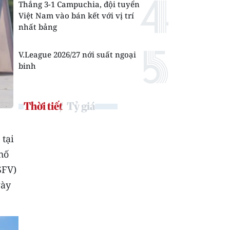
Thắng 3-1 Campuchia, đội tuyển
Việt Nam vào bán kết với vị trí
nhất bảng
V.League 2026/27 nới suất ngoại
binh
Thời tiết
Tỷ giá
tại
hố
SFV)
gày