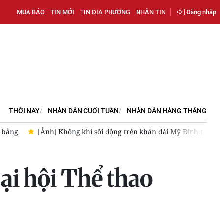
MUA BÁO
TIN MỚI
TIN ĐỊA PHƯƠNG
NHẬN TIN
Đăng nhập
THỜI NAY
NHÂN DÂN CUỐI TUẦN
NHÂN DÂN HẰNG THÁNG
ình trước trận Việt Nam-Campuchia
HLV Kim Sang Sik: Đình B
Đại hội Thể thao