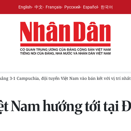
English
中文
Français
Русский
Español
한국어
ị trí nhất bảng
[Ảnh] Không khí sôi động trên khán đài Mỹ Đ
ệt Nam hướng tới tại 