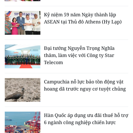
TIN MỚI
Kỷ niệm 59 năm Ngày thành lập
TIN ĐỊA PHƯƠNG
ASEAN tại Thủ đô Athens (Hy Lạp)
Trung du và miền núi phía Bắc
Đồng bằng sông Hồng
Đại tướng Nguyễn Trọng Nghĩa
thăm, làm việc với Công ty Star
Bắc Trung Bộ
Telecom
Duyên hải Nam Trung Bộ và Tây
Nguyên
Campuchia nỗ lực bảo tồn động vật
hoang dã trước nguy cơ tuyệt chủng
Đông Nam Bộ
Đồng bằng sông Cửu Long
Hàn Quốc áp dụng ưu đãi thuế hỗ trợ
Chuyên trang Hà Nội
6 ngành công nghiệp chiến lược
Chuyên trang TP. Hồ Chí Minh