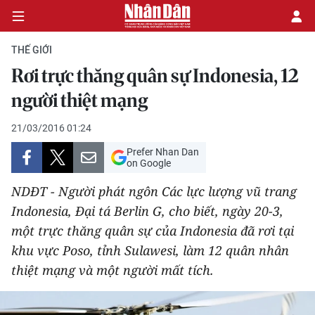
THẾ GIỚI
Rơi trực thăng quân sự Indonesia, 12
CHÍNH TRỊ
người thiệt mạng
KINH TẾ
21/03/2016 01:24
Prefer Nhan Dan
VĂN HÓA
on Google
NDĐT - Người phát ngôn Các lực lượng vũ trang
XÃ HỘI
Indonesia, Đại tá Berlin G, cho biết, ngày 20-3,
một trực thăng quân sự của Indonesia đã rơi tại
PHÁP LUẬT
khu vực Poso, tỉnh Sulawesi, làm 12 quân nhân
DU LỊCH
thiệt mạng và một người mất tích.
THẾ GIỚI