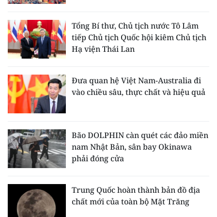
CHUYÊN ĐỀ
Tổng Bí thư, Chủ tịch nước Tô Lâm
tiếp Chủ tịch Quốc hội kiêm Chủ tịch
CÁC CHUYÊN TRANG
Hạ viện Thái Lan
VỀ BÁO NHÂN DÂN
Đưa quan hệ Việt Nam-Australia đi
vào chiều sâu, thực chất và hiệu quả
THỜI NAY
NHÂN DÂN CUỐI TUẦN
Bão DOLPHIN càn quét các đảo miền
NHÂN DÂN HẰNG THÁNG
nam Nhật Bản, sân bay Okinawa
phải đóng cửa
MUA BÁO
Trung Quốc hoàn thành bản đồ địa
ĐỌC BÁO IN
chất mới của toàn bộ Mặt Trăng