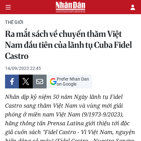
THẾ GIỚI
Ra mắt sách về chuyến thăm Việt
CHÍNH TRỊ
Nam đầu tiên của lãnh tụ Cuba Fidel
Castro
KINH TẾ
14/09/2023 22:45
VĂN HÓA
Prefer Nhan Dan
on Google
XÃ HỘI
Nhân dịp kỷ niệm 50 năm Ngày lãnh tụ Fidel
PHÁP LUẬT
Castro sang thăm Việt Nam và vùng mới giải
phóng ở miền nam Việt Nam (9/1973-9/2023),
DU LỊCH
hãng thông tấn Prensa Latina giới thiệu tới độc
giả cuốn sách "Fidel Castro - Vì Việt Nam, nguyện
THẾ GIỚI
hiến dâng cả máu! (Fidel Castro - Nuestra Sangre