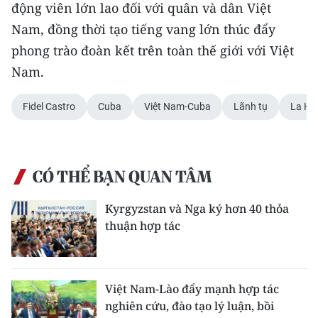
động viên lớn lao đối với quân và dân Việt
Nam, đồng thời tạo tiếng vang lớn thúc đẩy
CHUYÊN ĐỀ
phong trào đoàn kết trên toàn thế giới với Việt
CÁC CHUYÊN TRANG
Nam.
Fidel Castro
Cuba
Việt Nam-Cuba
Lãnh tụ
La Ha
VỀ BÁO NHÂN DÂN
THỜI NAY
CÓ THỂ BẠN QUAN TÂM
NHÂN DÂN CUỐI TUẦN
Kyrgyzstan và Nga ký hơn 40 thỏa
NHÂN DÂN HẰNG THÁNG
thuận hợp tác
MUA BÁO
ĐỌC BÁO IN
Việt Nam-Lào đẩy mạnh hợp tác
nghiên cứu, đào tạo lý luận, bồi