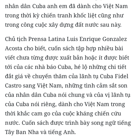
Media Pháp luật
nhân dân Cuba anh em đã dành cho Việt Nam
trong thời kỳ chiến tranh khốc liệt cũng như
Media Du lịch
trong công cuộc xây dựng đất nước sau này.
Media Thế giới
Chủ tịch Prensa Latina Luis Enrique Gonzalez
Media Thể thao
Acosta cho biết, cuốn sách tập hợp nhiều bài
viết chưa từng được xuất bản hoặc ít được biết
Media Giáo dục
tới của các nhà báo Cuba, hé lộ những chi tiết
Media Y tế
đắt giá về chuyến thăm của lãnh tụ Cuba Fidel
Media Khoa học - Công nghệ
Castro sang Việt Nam, những tình cảm sắt son
của nhân dân Cuba nói chung và của vị lãnh tụ
Media Môi trường
của Cuba nói riêng, dành cho Việt Nam trong
Ảnh
thời khắc cam go của cuộc kháng chiến cứu
nước. Cuốn sách được trình bày song ngữ tiếng
Infographic
Tây Ban Nha và tiếng Anh.