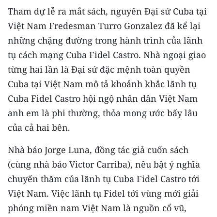
TIN MỚI
Tham dự lễ ra mắt sách, nguyên Ðại sứ Cuba tại
Việt Nam Fredesman Turro Gonzalez đã kể lại
TIN ĐỊA PHƯƠNG
những chặng đường trong hành trình của lãnh
tụ cách mạng Cuba Fidel Castro. Nhà ngoại giao
Trung du và miền núi phía Bắc
từng hai lần là Ðại sứ đặc mệnh toàn quyền
Đồng bằng sông Hồng
Cuba tại Việt Nam mô tả khoảnh khắc lãnh tụ
Bắc Trung Bộ
Cuba Fidel Castro hội ngộ nhân dân Việt Nam
anh em là phi thường, thỏa mong ước bấy lâu
Duyên hải Nam Trung Bộ và Tây
của cả hai bên.
Nguyên
Nhà báo Jorge Luna, đồng tác giả cuốn sách
Đông Nam Bộ
(cùng nhà báo Victor Carriba), nêu bật ý nghĩa
Đồng bằng sông Cửu Long
chuyến thăm của lãnh tụ Cuba Fidel Castro tới
Việt Nam. Việc lãnh tụ Fidel tới vùng mới giải
Chuyên trang Hà Nội
phóng miền nam Việt Nam là nguồn cổ vũ,
Chuyên trang TP. Hồ Chí Minh