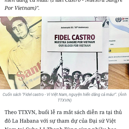
THỂ THAO
Por Vietnam)".
GIÁO DỤC
Y TẾ
KHOA HỌC - CÔNG NGHỆ
MÔI TRƯỜNG
BẠN ĐỌC
KIỂM CHỨNG THÔNG TIN
Cuốn sách "Fidel castro - Vì Việt Nam, nguyện hiến dâng cả máu!". (Ảnh
TTXVN)
TRI THỨC CHUYÊN SÂU
Theo TTXVN, buổi lễ ra mắt sách diễn ra tại thủ
54 DÂN TỘC VIỆT NAM
đô La Habana với sự tham dự của Ðại sứ Việt