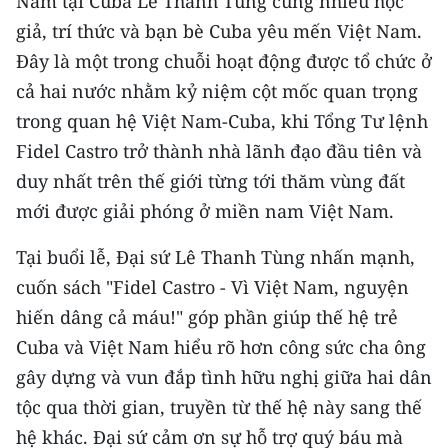
Nam tại Cuba Lê Thanh Tùng cùng nhiều học
CHƯƠNG TRÌNH OCOP - MỖI XÃ
giả, trí thức và bạn bè Cuba yêu mến Việt Nam.
MỘT SẢN PHẨM
Ðây là một trong chuỗi hoạt động được tổ chức ở
cả hai nước nhằm kỷ niệm cột mốc quan trọng
RADIO
trong quan hệ Việt Nam-Cuba, khi Tổng Tư lệnh
MEDIA CENTER
Fidel Castro trở thành nhà lãnh đạo đầu tiên và
duy nhất trên thế giới từng tới thăm vùng đất
E-Magazine
mới được giải phóng ở miền nam Việt Nam.
Video
Tại buổi lễ, Ðại sứ Lê Thanh Tùng nhấn mạnh,
Media Chính trị
cuốn sách "Fidel Castro - Vì Việt Nam, nguyện
hiến dâng cả máu!" góp phần giúp thế hệ trẻ
Media Kinh tế
Cuba và Việt Nam hiểu rõ hơn công sức cha ông
Media Văn hóa
gây dựng và vun đắp tình hữu nghị giữa hai dân
tộc qua thời gian, truyền từ thế hệ này sang thế
Media Xã hội
hệ khác. Ðại sứ cảm ơn sự hỗ trợ quý báu mà