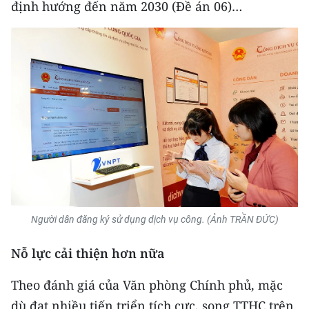
định hướng đến năm 2030 (Đề án 06)…
ENGLISH
中文
FRANÇAIS
РУССКИЙ
ESPAÑOL
한국어
Người dân đăng ký sử dụng dịch vụ công. (Ảnh TRẦN ĐỨC)
Nỗ lực cải thiện hơn nữa
Theo đánh giá của Văn phòng Chính phủ, mặc
dù đạt nhiều tiến triển tích cực, song TTHC trên