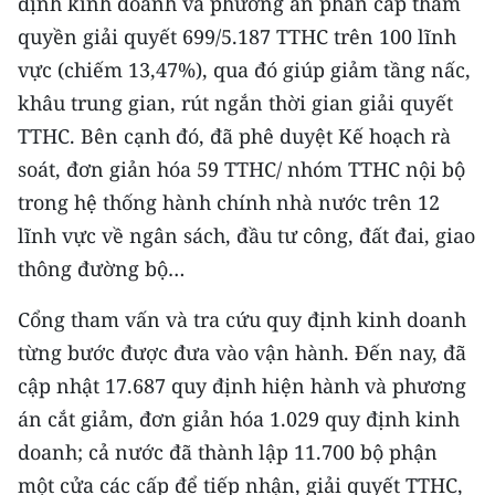
định kinh doanh và phương án phân cấp thẩm
TIN MỚI
quyền giải quyết 699/5.187 TTHC trên 100 lĩnh
vực (chiếm 13,47%), qua đó giúp giảm tầng nấc,
TIN ĐỊA PHƯƠNG
khâu trung gian, rút ngắn thời gian giải quyết
Trung du và miền núi phía Bắc
TTHC. Bên cạnh đó, đã phê duyệt Kế hoạch rà
soát, đơn giản hóa 59 TTHC/ nhóm TTHC nội bộ
Đồng bằng sông Hồng
trong hệ thống hành chính nhà nước trên 12
Bắc Trung Bộ
lĩnh vực về ngân sách, đầu tư công, đất đai, giao
thông đường bộ…
Duyên hải Nam Trung Bộ và Tây
Nguyên
Cổng tham vấn và tra cứu quy định kinh doanh
Đông Nam Bộ
từng bước được đưa vào vận hành. Đến nay, đã
cập nhật 17.687 quy định hiện hành và phương
Đồng bằng sông Cửu Long
án cắt giảm, đơn giản hóa 1.029 quy định kinh
Chuyên trang Hà Nội
doanh; cả nước đã thành lập 11.700 bộ phận
một cửa các cấp để tiếp nhận, giải quyết TTHC,
Chuyên trang TP. Hồ Chí Minh