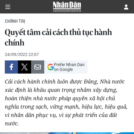
CHÍNH TRỊ
Quyết tâm cải cách thủ tục hành
CHÍNH TRỊ
chính
KINH TẾ
24/09/2022 22:07
Prefer Nhan Dan
VĂN HÓA
on Google
Cải cách hành chính luôn được Đảng, Nhà nước
XÃ HỘI
xác định là khâu quan trọng nhằm xây dựng,
hoàn thiện nhà nước pháp quyền xã hội chủ
PHÁP LUẬT
nghĩa trong sạch, vững mạnh, hiệu lực, hiệu quả,
DU LỊCH
vì nhân dân phục vụ, vì sự phát triển của đất
nước.
THẾ GIỚI