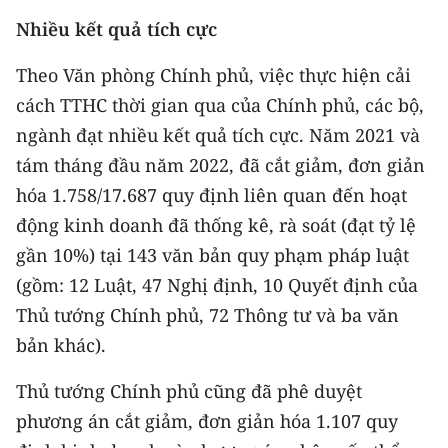
Media Pháp luật
Nhiều kết quả tích cực
Media Du lịch
Theo Văn phòng Chính phủ, việc thực hiện cải
Media Thế giới
cách TTHC thời gian qua của Chính phủ, các bộ,
ngành đạt nhiều kết quả tích cực. Năm 2021 và
Media Thể thao
tám tháng đầu năm 2022, đã cắt giảm, đơn giản
Media Giáo dục
hóa 1.758/17.687 quy định liên quan đến hoạt
động kinh doanh đã thống kê, rà soát (đạt tỷ lệ
Media Y tế
gần 10%) tại 143 văn bản quy phạm pháp luật
Media Khoa học - Công nghệ
(gồm: 12 Luật, 47 Nghị định, 10 Quyết định của
Thủ tướng Chính phủ, 72 Thông tư và ba văn
Media Môi trường
bản khác).
Ảnh
Thủ tướng Chính phủ cũng đã phê duyệt
Infographic
phương án cắt giảm, đơn giản hóa 1.107 quy