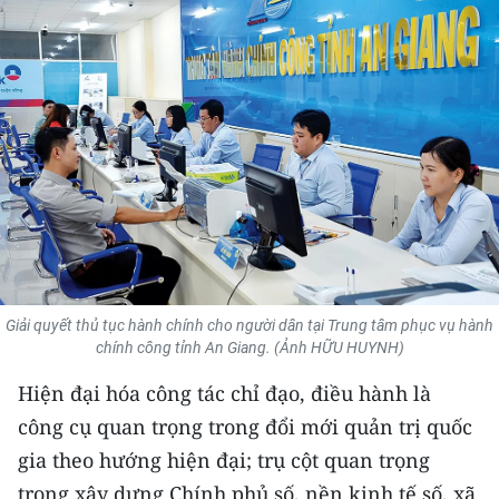
THỂ THAO
GIÁO DỤC
Y TẾ
KHOA HỌC - CÔNG NGHỆ
MÔI TRƯỜNG
BẠN ĐỌC
Giải quyết thủ tục hành chính cho người dân tại Trung tâm phục vụ hành
KIỂM CHỨNG THÔNG TIN
chính công tỉnh An Giang. (Ảnh HỮU HUYNH)
Hiện đại hóa công tác chỉ đạo, điều hành là
TRI THỨC CHUYÊN SÂU
công cụ quan trọng trong đổi mới quản trị quốc
54 DÂN TỘC VIỆT NAM
gia theo hướng hiện đại; trụ cột quan trọng
trong xây dựng Chính phủ số, nền kinh tế số, xã