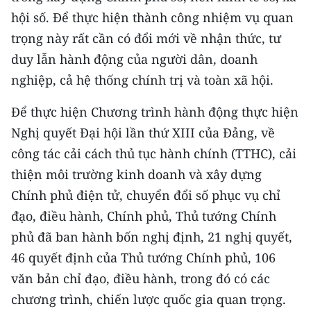
CHƯƠNG TRÌNH OCOP - MỖI XÃ
hội số. Để thực hiện thành công nhiệm vụ quan
MỘT SẢN PHẨM
trọng này rất cần có đổi mới về nhận thức, tư
duy lẫn hành động của người dân, doanh
RADIO
nghiệp, cả hệ thống chính trị và toàn xã hội.
MEDIA CENTER
Để thực hiện Chương trình hành động thực hiện
Nghị quyết Đại hội lần thứ XIII của Đảng, về
E-Magazine
công tác cải cách thủ tục hành chính (TTHC), cải
Video
thiện môi trường kinh doanh và xây dựng
Chính phủ điện tử, chuyển đổi số phục vụ chỉ
Media Chính trị
đạo, điều hành, Chính phủ, Thủ tướng Chính
Media Kinh tế
phủ đã ban hành bốn nghị định, 21 nghị quyết,
Media Văn hóa
46 quyết định của Thủ tướng Chính phủ, 106
văn bản chỉ đạo, điều hành, trong đó có các
Media Xã hội
chương trình, chiến lược quốc gia quan trọng.