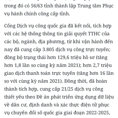
trong đó có 56/63 tỉnh thành lập Trung tâm Phục
CHUYÊN ĐỀ
vụ hành chính công cấp tỉnh.
CÁC CHUYÊN TRANG
Cổng Dịch vụ công quốc gia đã kết nối, tích hợp
với các hệ thống thông tin giải quyết TTHC của
VỀ BÁO NHÂN DÂN
các bộ, ngành, địa phương, từ khi vận hành đến
nay đã cung cấp 3.805 dịch vụ công trực tuyến;
THỜI NAY
đồng bộ trạng thái hơn 129,6 triệu hồ sơ (tăng
hơn 1,8 lần so cùng kỳ năm 2021); hơn 2,7 triệu
NHÂN DÂN CUỐI TUẦN
giao dịch thanh toán trực tuyến (tăng hơn 16 lần
NHÂN DÂN HẰNG THÁNG
so với cùng kỳ năm 2021). Đồng thời, đã hoàn
thành tích hợp, cung cấp 21/25 dịch vụ công
MUA BÁO
thiết yếu theo Đề án phát triển ứng dụng dữ liệu
ĐỌC BÁO IN
về dân cư, định danh và xác thực điện tử phục
vụ chuyển đổi số quốc gia giai đoạn 2022-2025,