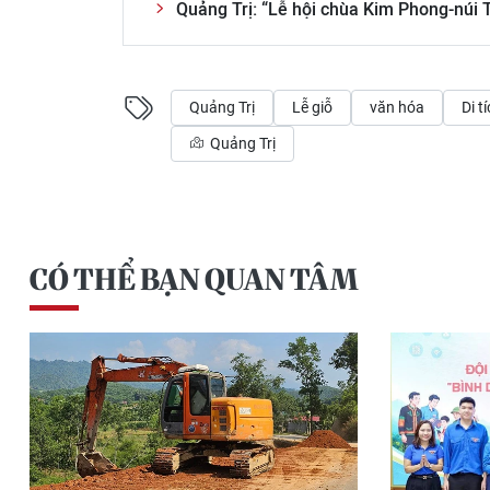
Quảng Trị: “Lễ hội chùa Kim Phong-núi T
Quảng Trị
Lễ giỗ
văn hóa
Di t
Quảng Trị
CÓ THỂ BẠN QUAN TÂM