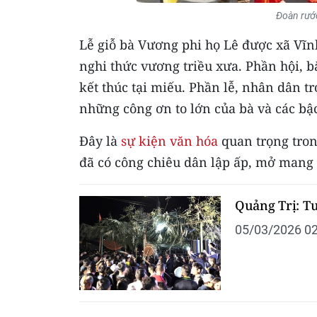
Đoàn rước
Lễ giỗ bà Vương phi họ Lê được xã Vĩ
nghi thức vương triều xưa. Phần hội, b
kết thúc tại miếu. Phần lễ, nhân dân t
những công ơn to lớn của bà và các bậ
Đây là
sự kiện văn hóa
quan trọng tron
đã có công chiêu dân lập ấp, mở mang b
Quảng Trị: T
05/03/2026 02