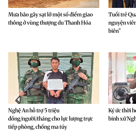
Mưa bão gây sạt lở một số điểm giao
Tuổi trẻ Qu
thông ở vùng thượng du Thanh Hóa
nguyện viên
biên”
Nghệ An hỗ trợ 5 triệu
Ký ức thời h
đồng/người/tháng cho lực lượng trực
binh xứ Ng
tiếp phòng, chống ma túy