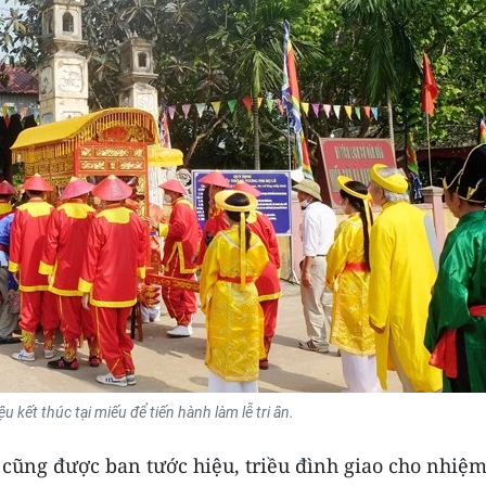
u kết thúc tại miếu để tiến hành làm lễ tri ân.
 cũng được ban tước hiệu, triều đình giao cho nhiệ