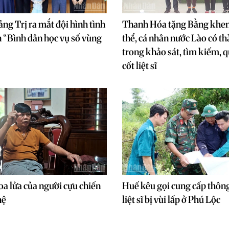
ảng Trị ra mắt đội hình tình
Thanh Hóa tặng Bằng khen 
 “Bình dân học vụ số vùng
thể, cá nhân nước Lào có th
trong khảo sát, tìm kiếm, q
cốt liệt sĩ
oa lửa của người cựu chiến
Huế kêu gọi cung cấp thông
hệ
liệt sĩ bị vùi lấp ở Phú Lộc