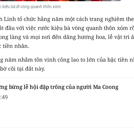
 kiệu bà đi vòng quanh thôn xóm.
nh Linh tổ chức hằng năm một cách trang nghiêm th
ắt đầu với việc rước kiệu bà vòng quanh thôn xóm r
rong làng và mọi nơi đến dâng hương hoa, lễ vật tri 
c tiền nhân.
g năm nhằm tôn vinh công lao to lớn của bậc tiền 
ờ cõi tại đất này.
ưng bừng lễ hội đập trống của người Ma Coong
:49