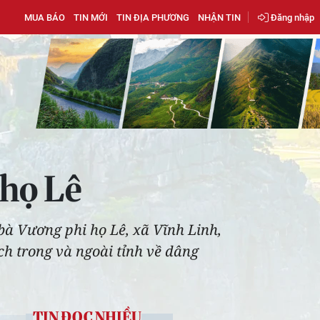
MUA BÁO
TIN MỚI
TIN ĐỊA PHƯƠNG
NHẬN TIN
Đăng nhập
 họ Lê
 bà Vương phi họ Lê, xã Vĩnh Linh,
ách trong và ngoài tỉnh về dâng
TIN ĐỌC NHIỀU