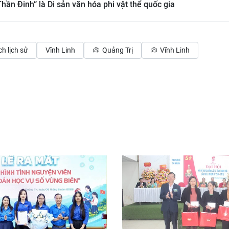
hần Đinh” là Di sản văn hóa phi vật thể quốc gia
ích lịch sử
Vĩnh Linh
Quảng Trị
Vĩnh Linh