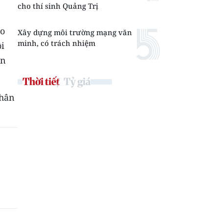
cho thí sinh Quảng Trị
eo
Xây dựng môi trường mạng văn
minh, có trách nhiệm
ồi
ân
Thời tiết
Tỷ giá
nhân