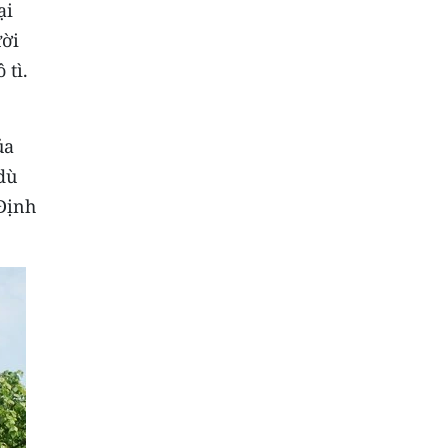
ại
ười
 tì.
ủa
dù
 Định