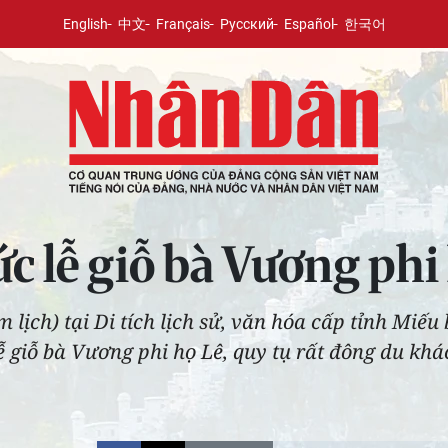
English
中文
Français
Русский
Español
한국어
c lễ giỗ bà Vương phi
lịch) tại Di tích lịch sử, văn hóa cấp tỉnh Miếu
Lễ giỗ bà Vương phi họ Lê, quy tụ rất đông du kh