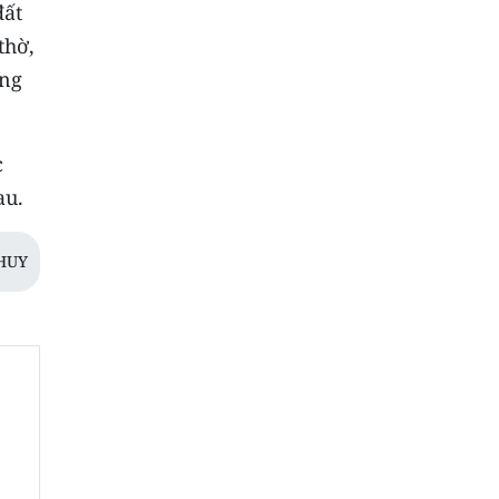
đất
thờ,
ông
c
au.
HUY